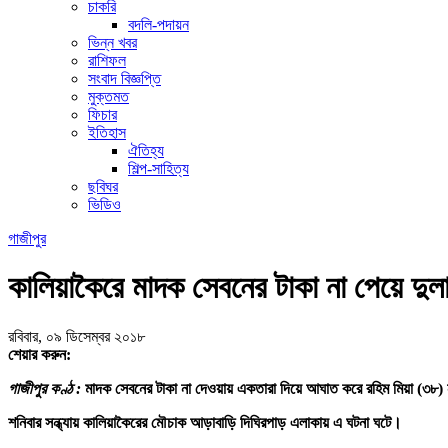
চাকরি
বদলি-পদায়ন
ভিন্ন খবর
রাশিফল
সংবাদ বিজ্ঞপ্তি
মুক্তমত
ফিচার
ইতিহাস
ঐতিহ্য
শিল্প-সাহিত্য
ছবিঘর
ভিডিও
গাজীপুর
কালিয়াকৈরে মাদক সেবনের টাকা না পেয়ে দুল
রবিবার, ০৯ ডিসেম্বর ২০১৮
শেয়ার করুন:
গাজীপুর কণ্ঠ :
মাদক সেবনের টাকা না দেওয়ায় একতারা দিয়ে আঘাত করে রহিম মিয়া (৩৮) 
শনিবার সন্ধ্যায় কালিয়াকৈরের মৌচাক আড়াবাড়ি দিঘিরপাড় এলাকায় এ ঘটনা ঘটে।