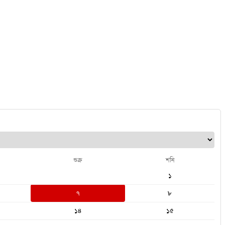
শুক্র
শনি
১
৭
৮
১৪
১৫