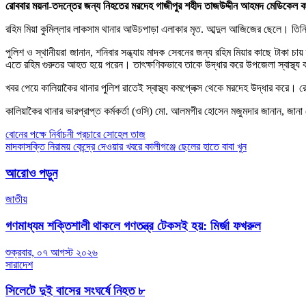
রোববার ময়না-তদন্তের জন্য নিহতের মরদেহ গাজীপুর শহীদ তাজউদ্দীন আহমদ মেডিকেল ক
রহিম মিয়া কুমিল্লার লাকসাম থানার আউচপাড়া এলাকার মৃত. আব্দুল আজিজের ছেলে। তিন
পুলিশ ও স্থানীয়রা জানান, শনিবার সন্ধ্যায় মাদক সেবনের জন্য রহিম মিয়ার কাছে টাক
এতে রহিম গুরুতর আহত হয়ে পরেন। তাৎক্ষণিকভাবে তাকে উদ্ধার করে উপজেলা স্বাস্থ্য
খবর পেয়ে কালিয়াকৈর থানার পুলিশ রাতেই স্বাস্থ্য কমপ্লেক্স থেকে মরদেহ উদ্ধার করে
কালিয়াকৈর থানার ভারপ্রাপ্ত কর্মকর্তা (ওসি) মো. আলমগীর হোসেন মজুমদার জানান, জা
Post
বোনের পক্ষে নির্বাচনী প্রচারে সোহেল তাজ
মাদকাসক্তি নিরাময় কেন্দ্রে দেওয়ার খবরে কালীগঞ্জে ছেলের হাতে বাবা খুন
navigation
আরোও পড়ুন
জাতীয়
গণমাধ্যম শক্তিশালী থাকলে গণতন্ত্র টেকসই হয়: মির্জা ফখরুল
শুক্রবার, ০৭ আগস্ট ২০২৬
সারাদেশ
সিলেটে দুই বাসের সংঘর্ষে নিহত ৮