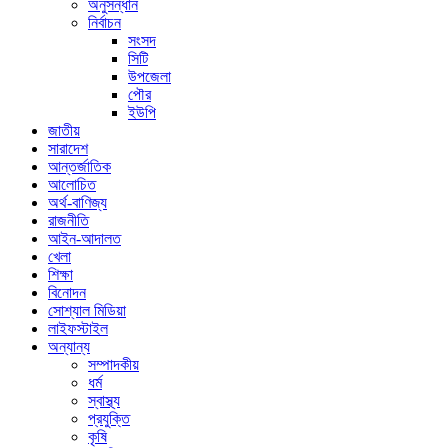
অনুসন্ধান
নির্বাচন
সংসদ
সিটি
উপজেলা
পৌর
ইউপি
জাতীয়
সারাদেশ
আন্তর্জাতিক
আলোচিত
অর্থ-বাণিজ্য
রাজনীতি
আইন-আদালত
খেলা
শিক্ষা
বিনোদন
সোশ্যাল মিডিয়া
লাইফস্টাইল
অন্যান্য
সম্পাদকীয়
ধর্ম
স্বাস্থ্য
প্রযুক্তি
কৃষি