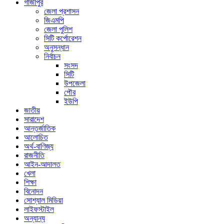
গাজীপুর
জেলা প্রশাসন
জিএমপি
জেলা পুলিশ
সিটি কর্পোরেশন
অনুসন্ধান
নির্বাচন
সংসদ
সিটি
উপজেলা
পৌর
ইউপি
জাতীয়
সারাদেশ
আন্তর্জাতিক
আলোচিত
অর্থ-বাণিজ্য
রাজনীতি
আইন-আদালত
খেলা
শিক্ষা
বিনোদন
সোশ্যাল মিডিয়া
লাইফস্টাইল
অন্যান্য