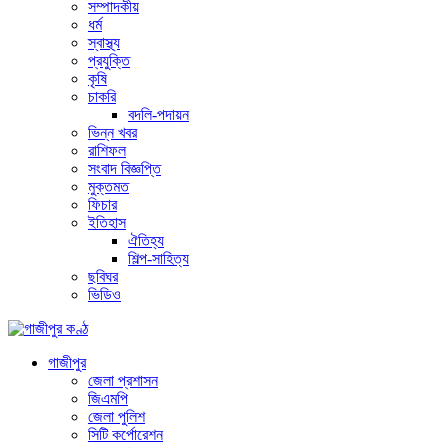
সম্পাদকীয়
ধর্ম
স্বাস্থ্য
প্রযুক্তি
কৃষি
চাকরি
বদলি-পদায়ন
ভিন্ন খবর
রাশিফল
সংবাদ বিজ্ঞপ্তি
মুক্তমত
ফিচার
ইতিহাস
ঐতিহ্য
শিল্প-সাহিত্য
ছবিঘর
ভিডিও
গাজীপুর
জেলা প্রশাসন
জিএমপি
জেলা পুলিশ
সিটি কর্পোরেশন