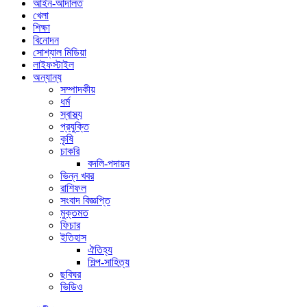
আইন-আদালত
খেলা
শিক্ষা
বিনোদন
সোশ্যাল মিডিয়া
লাইফস্টাইল
অন্যান্য
সম্পাদকীয়
ধর্ম
স্বাস্থ্য
প্রযুক্তি
কৃষি
চাকরি
বদলি-পদায়ন
ভিন্ন খবর
রাশিফল
সংবাদ বিজ্ঞপ্তি
মুক্তমত
ফিচার
ইতিহাস
ঐতিহ্য
শিল্প-সাহিত্য
ছবিঘর
ভিডিও