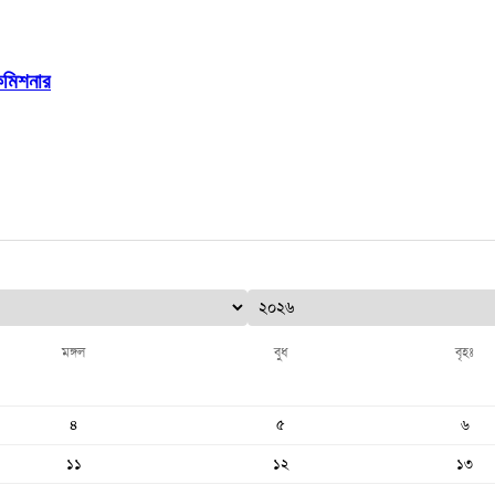
ইকমিশনার
মঙ্গল
বুধ
বৃহঃ
৪
৫
৬
১১
১২
১৩