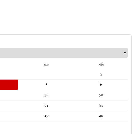
শুক্র
শনি
১
৭
৮
১৪
১৫
২১
২২
২৮
২৯