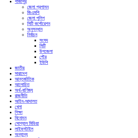
গাজীপুর
জেলা প্রশাসন
জিএমপি
জেলা পুলিশ
সিটি কর্পোরেশন
অনুসন্ধান
নির্বাচন
সংসদ
সিটি
উপজেলা
পৌর
ইউপি
জাতীয়
সারাদেশ
আন্তর্জাতিক
আলোচিত
অর্থ-বাণিজ্য
রাজনীতি
আইন-আদালত
খেলা
শিক্ষা
বিনোদন
সোশ্যাল মিডিয়া
লাইফস্টাইল
অন্যান্য