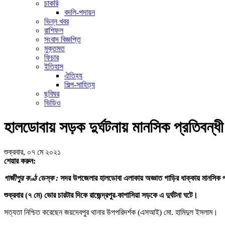
চাকরি
বদলি-পদায়ন
ভিন্ন খবর
রাশিফল
সংবাদ বিজ্ঞপ্তি
মুক্তমত
ফিচার
ইতিহাস
ঐতিহ্য
শিল্প-সাহিত্য
ছবিঘর
ভিডিও
হালডোবায় সড়ক দুর্ঘটনায় মানসিক প্রতিবন্ধী অ
শুক্রবার, ০৭ মে ২০২১
শেয়ার করুন:
গাজীপুর কণ্ঠ ডেস্ক :
সদর উপজেলার হালডোবা এলাকায় অজ্ঞাত গাড়ির ধাক্কায় মানসিক প্র
শুক্রবার (৭ মে) ভোর চারটার দিকে রাজেন্দ্রপুর-কাপাসিয়া সড়কে এ দুর্ঘটনা ঘটে।
সত্যতা নিশ্চিত করেছেন জয়দেবপুর থানার উপপরিদর্শক (এসআই) মো. হামিদুল ইসলাম।