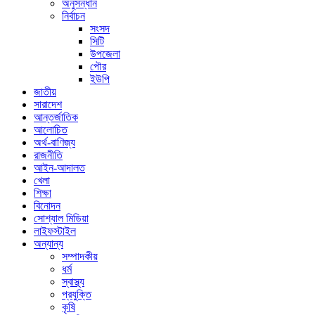
অনুসন্ধান
নির্বাচন
সংসদ
সিটি
উপজেলা
পৌর
ইউপি
জাতীয়
সারাদেশ
আন্তর্জাতিক
আলোচিত
অর্থ-বাণিজ্য
রাজনীতি
আইন-আদালত
খেলা
শিক্ষা
বিনোদন
সোশ্যাল মিডিয়া
লাইফস্টাইল
অন্যান্য
সম্পাদকীয়
ধর্ম
স্বাস্থ্য
প্রযুক্তি
কৃষি