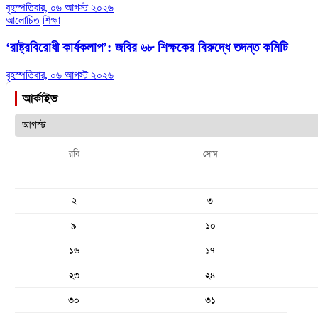
বৃহস্পতিবার, ০৬ আগস্ট ২০২৬
আলোচিত
শিক্ষা
‘রাষ্ট্রবিরোধী কার্যকলাপ’: জবির ৬৮ শিক্ষকের বিরুদ্ধে তদন্ত কমিটি
বৃহস্পতিবার, ০৬ আগস্ট ২০২৬
আর্কাইভ
রবি
সোম
২
৩
৯
১০
১৬
১৭
২৩
২৪
৩০
৩১