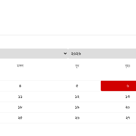
মঙ্গল
বুধ
বৃহঃ
৪
৫
৬
১১
১২
১৩
১৮
১৯
২০
২৫
২৬
২৭