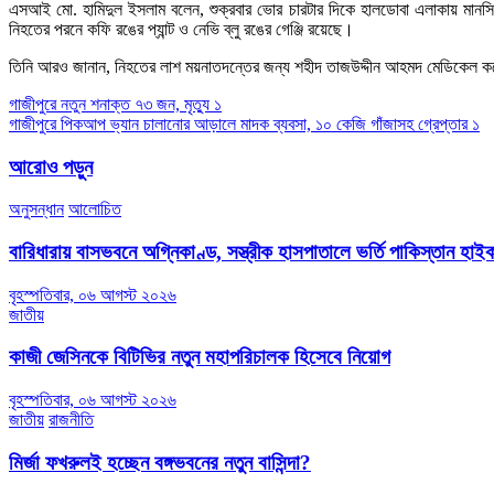
এসআই মো. হামিদুল ইসলাম বলেন, শুক্রবার ভোর চারটার দিকে হালডোবা এলাকায় মানসিক
নিহতের পরনে কফি রঙের প্যান্ট ও নেভি ব্লু রঙের গেঞ্জি রয়েছে।
তিনি আরও জানান, নিহতের লাশ ময়নাতদন্তের জন্য শহীদ তাজউদ্দীন আহমদ মেডিকেল কলে
Post
গাজীপুরে নতুন শনাক্ত ৭৩ জন, মৃত্যু ১
গাজীপুরে পিকআপ ভ্যান চালানোর আড়ালে মাদক ব্যবসা, ১০ কেজি গাঁজাসহ গ্রেপ্তার ১
navigation
আরোও পড়ুন
অনুসন্ধান
আলোচিত
বারিধারায় বাসভবনে অগ্নিকাণ্ড, সস্ত্রীক হাসপাতালে ভর্তি পাকিস্তান হা
বৃহস্পতিবার, ০৬ আগস্ট ২০২৬
জাতীয়
কাজী জেসিনকে বিটিভির নতুন মহাপরিচালক হিসেবে নিয়োগ
বৃহস্পতিবার, ০৬ আগস্ট ২০২৬
জাতীয়
রাজনীতি
মির্জা ফখরুলই হচ্ছেন বঙ্গভবনের নতুন বাসিন্দা?