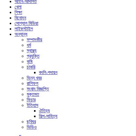
আইন-আদালত
খেলা
শিক্ষা
বিনোদন
সোশ্যাল মিডিয়া
লাইফস্টাইল
অন্যান্য
সম্পাদকীয়
ধর্ম
স্বাস্থ্য
প্রযুক্তি
কৃষি
চাকরি
বদলি-পদায়ন
ভিন্ন খবর
রাশিফল
সংবাদ বিজ্ঞপ্তি
মুক্তমত
ফিচার
ইতিহাস
ঐতিহ্য
শিল্প-সাহিত্য
ছবিঘর
ভিডিও