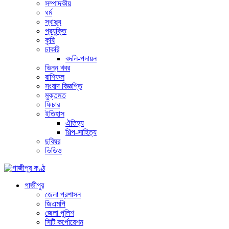
সম্পাদকীয়
ধর্ম
স্বাস্থ্য
প্রযুক্তি
কৃষি
চাকরি
বদলি-পদায়ন
ভিন্ন খবর
রাশিফল
সংবাদ বিজ্ঞপ্তি
মুক্তমত
ফিচার
ইতিহাস
ঐতিহ্য
শিল্প-সাহিত্য
ছবিঘর
ভিডিও
গাজীপুর
জেলা প্রশাসন
জিএমপি
জেলা পুলিশ
সিটি কর্পোরেশন