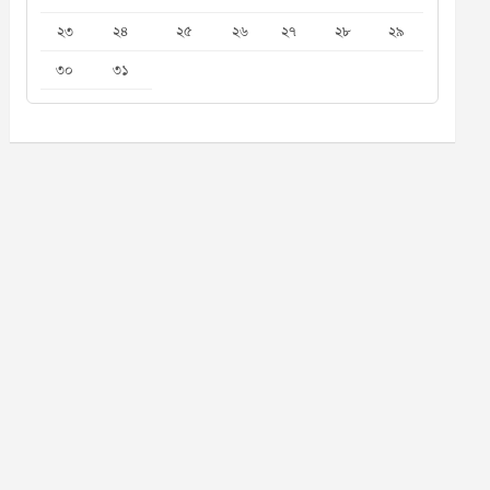
২৩
২৪
২৫
২৬
২৭
২৮
২৯
৩০
৩১