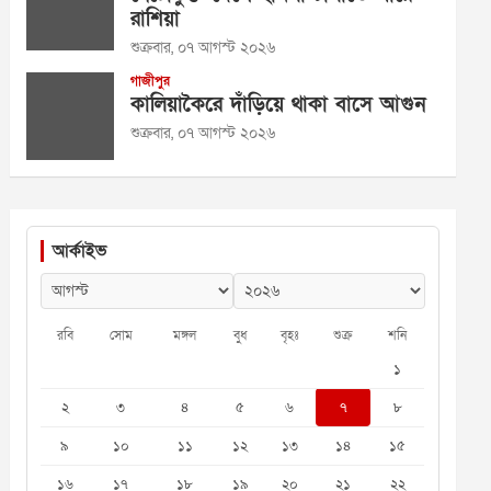
রাশিয়া
শুক্রবার, ০৭ আগস্ট ২০২৬
গাজীপুর
কালিয়াকৈরে দাঁড়িয়ে থাকা বাসে আগুন
শুক্রবার, ০৭ আগস্ট ২০২৬
আর্কাইভ
রবি
সোম
মঙ্গল
বুধ
বৃহঃ
শুক্র
শনি
১
২
৩
৪
৫
৬
৭
৮
৯
১০
১১
১২
১৩
১৪
১৫
১৬
১৭
১৮
১৯
২০
২১
২২