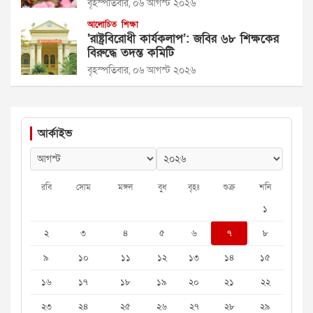
বৃহস্পতিবার, ০৬ আগস্ট ২০২৬
আলোচিত
শিক্ষা
‘রাষ্ট্রবিরোধী কার্যকলাপ’: জবির ৬৮ শিক্ষকের
বিরুদ্ধে তদন্ত কমিটি
বৃহস্পতিবার, ০৬ আগস্ট ২০২৬
আর্কাইভ
রবি
সোম
মঙ্গল
বুধ
বৃহঃ
শুক্র
শনি
১
২
৩
৪
৫
৬
৭
৮
৯
১০
১১
১২
১৩
১৪
১৫
১৬
১৭
১৮
১৯
২০
২১
২২
২৩
২৪
২৫
২৬
২৭
২৮
২৯