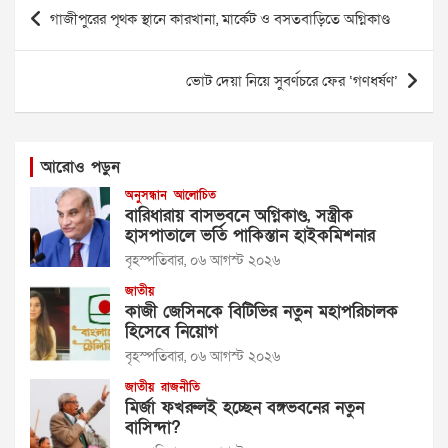
Post
গাজীপুরের পৃথক স্থানে কারখানা, মার্কেট ও বসতবাড়িতে অগ্নিকাণ্ড
navigation
ভোট দেয়া নিয়ে সুবর্ণচরে ফের ‘গণধর্ষণ’
আরোও পড়ুন
অনুসন্ধান
আলোচিত
বারিধারায় বাসভবনে অগ্নিকাণ্ড, সস্ত্রীক
হাসপাতালে ভর্তি পাকিস্তান হাইকমিশনার
বৃহস্পতিবার, ০৬ আগস্ট ২০২৬
জাতীয়
কাজী জেসিনকে বিটিভির নতুন মহাপরিচালক
হিসেবে নিয়োগ
বৃহস্পতিবার, ০৬ আগস্ট ২০২৬
জাতীয়
রাজনীতি
মির্জা ফখরুলই হচ্ছেন বঙ্গভবনের নতুন
বাসিন্দা?