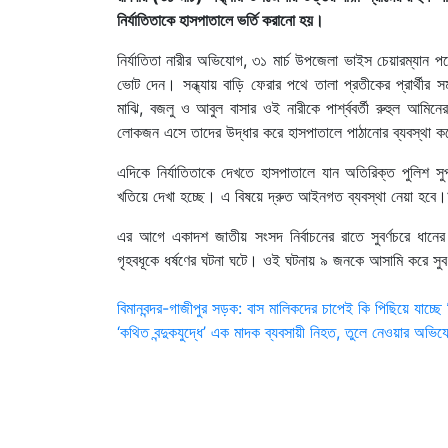
নির্যাতিতাকে হাসপাতালে ভর্তি করানো হয়।
নির্যাতিতা নারীর অভিযোগ, ৩১ মার্চ উপজেলা ভাইস চেয়ারম্যান প
ভোট দেন। সন্ধ্যায় বাড়ি ফেরার পথে তালা প্রতীকের প্রার্থীর
মাঝি, বজলু ও আবুল বাসার ওই নারীকে পার্শ্ববর্তী রুহুল আমিনে
লোকজন এসে তাদের উদ্ধার করে হাসপাতালে পাঠানোর ব্যবস্থা 
এদিকে নির্যাতিতাকে দেখতে হাসপাতালে যান অতিরিক্ত পুলিশ সু
খতিয়ে দেখা হচ্ছে। এ বিষয়ে দ্রুত আইনগত ব্যবস্থা নেয়া হবে।
এর আগে একাদশ জাতীয় সংসদ নির্বাচনের রাতে সুবর্ণচরে ধানের শ
গৃহবধূকে ধর্ষণের ঘটনা ঘটে। ওই ঘটনায় ৯ জনকে আসামি করে সুবর্
Post
বিমানবন্দর-গাজীপুর সড়ক: বাস মালিকদের চাপেই কি পিছিয়ে যাচ্ছে 
‘কথিত বন্দুকযুদ্ধে’ এক মাদক ব্যবসায়ী নিহত, তুলে নেওয়ার অভি
navigation