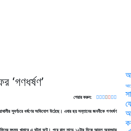
আ
ের ‘গণধর্ষণ’
আল
স
শেয়ার করুন:
য
য়াখালীর সুবর্ণচরে ধর্ষণের অভিযোগ উঠেছে। এবার ছয় সন্তানের জননীকে গণধর্ষণ
অ
ক
হুল আমিনের মৎস্য খামারে এ ঘটনা ঘটে। পরে রাত সাড়ে ১২টার দিকে আহত অবস্থায়