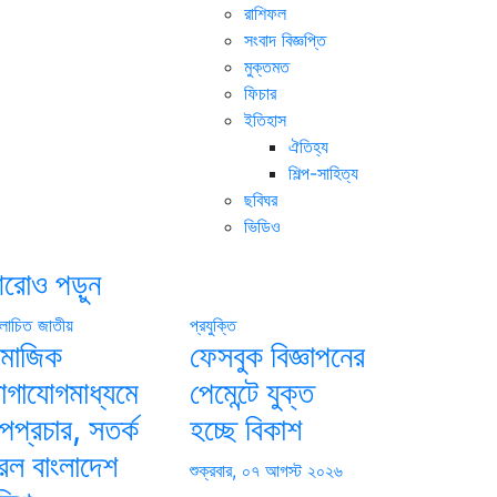
রাশিফল
সংবাদ বিজ্ঞপ্তি
মুক্তমত
ফিচার
ইতিহাস
ঐতিহ্য
শিল্প-সাহিত্য
ছবিঘর
ভিডিও
রোও পড়ুন
োচিত
জাতীয়
প্রযুক্তি
ামাজিক
ফেসবুক বিজ্ঞাপনের
োগাযোগমাধ্যমে
পেমেন্টে যুক্ত
পপ্রচার, সতর্ক
হচ্ছে বিকাশ
রল বাংলাদেশ
শুক্রবার, ০৭ আগস্ট ২০২৬