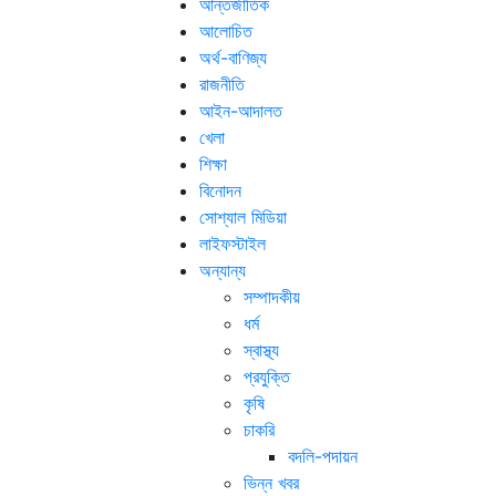
আন্তর্জাতিক
আলোচিত
অর্থ-বাণিজ্য
রাজনীতি
আইন-আদালত
খেলা
শিক্ষা
বিনোদন
সোশ্যাল মিডিয়া
লাইফস্টাইল
অন্যান্য
সম্পাদকীয়
ধর্ম
স্বাস্থ্য
প্রযুক্তি
কৃষি
চাকরি
বদলি-পদায়ন
ভিন্ন খবর