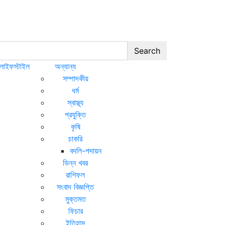
Search
লাইফস্টাইল
অন্যান্য
সম্পাদকীয়
ধর্ম
স্বাস্থ্য
প্রযুক্তি
কৃষি
চাকরি
বদলি-পদায়ন
ভিন্ন খবর
রাশিফল
সংবাদ বিজ্ঞপ্তি
মুক্তমত
ফিচার
ইতিহাস