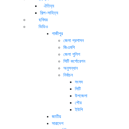
ঐতিহ্য
শিল্প-সাহিত্য
ছবিঘর
ভিডিও
গাজীপুর
জেলা প্রশাসন
জিএমপি
জেলা পুলিশ
সিটি কর্পোরেশন
অনুসন্ধান
নির্বাচন
সংসদ
সিটি
উপজেলা
পৌর
ইউপি
জাতীয়
সারাদেশ