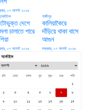
ুলিশ
্রবার, ০৭ আগস্ট ২০২৬
তর্জাতিক
গাজীপুর
েটোভুক্ত দেশে
কালিয়াকৈরে
মলা চালাতে পারে
দাঁড়িয়ে থাকা বাসে
শিয়া
আগুন
্রবার, ০৭ আগস্ট ২০২৬
শুক্রবার, ০৭ আগস্ট ২০২৬
আর্কাইভ
রবি
সোম
মঙ্গল
বুধ
বৃহঃ
শুক্র
শনি
১
২
৩
৪
৫
৬
৭
৮
৯
১০
১১
১২
১৩
১৪
১৫