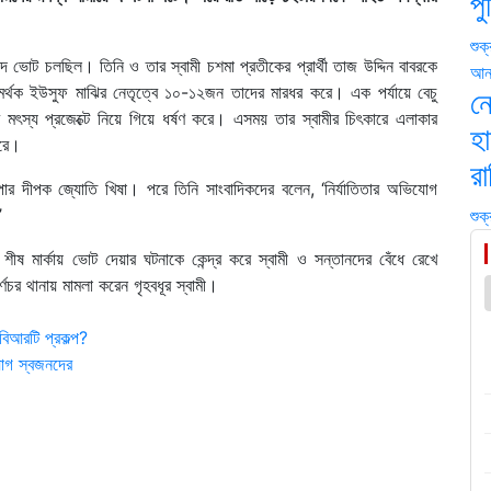
প
শুক
দে ভোট চলছিল। তিনি ও তার স্বামী চশমা প্রতীকের প্রার্থী তাজ উদ্দিন বাবরকে
আন্
 সমর্থক ইউসুফ মাঝির নেতৃত্বে ১০-১২জন তাদের মারধর করে। এক পর্যায়ে বেচু
ন
র মৎস্য প্রজেক্টে নিয়ে গিয়ে ধর্ষণ করে। এসময় তার স্বামীর চিৎকারে এলাকার
হা
করে।
রা
পার দীপক জ্যোতি খিষা। পরে তিনি সাংবাদিকদের বলেন, ‘নির্যাতিতার অভিযোগ
’
শুক
ীষ মার্কায় ভোট দেয়ার ঘটনাকে কেন্দ্র করে স্বামী ও সন্তানদের বেঁধে রেখে
ণচর থানায় মামলা করেন গৃহবধূর স্বামী।
বিআরটি প্রকল্প?
যোগ স্বজনদের