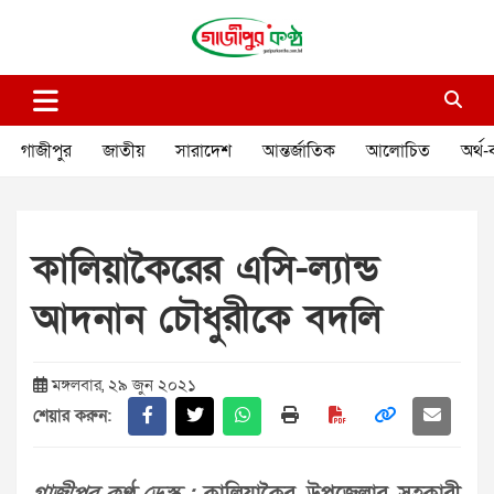
Skip
to
content
গাজীপুর কণ্ঠ
গণমানুষের কণ্ঠ
গাজীপুর
জাতীয়
সারাদেশ
আন্তর্জাতিক
আলোচিত
অর্থ-
কালিয়াকৈরের এসি-ল্যান্ড
আদনান চৌধুরীকে বদলি
মঙ্গলবার, ২৯ জুন ২০২১
শেয়ার করুন: