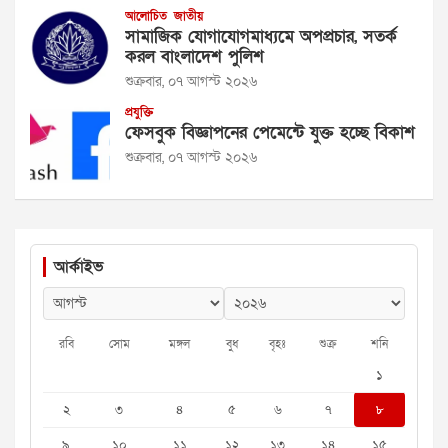
আলোচিত
জাতীয়
সামাজিক যোগাযোগমাধ্যমে অপপ্রচার, সতর্ক
করল বাংলাদেশ পুলিশ
শুক্রবার, ০৭ আগস্ট ২০২৬
প্রযুক্তি
ফেসবুক বিজ্ঞাপনের পেমেন্টে যুক্ত হচ্ছে বিকাশ
শুক্রবার, ০৭ আগস্ট ২০২৬
আর্কাইভ
রবি
সোম
মঙ্গল
বুধ
বৃহঃ
শুক্র
শনি
১
২
৩
৪
৫
৬
৭
৮
৯
১০
১১
১২
১৩
১৪
১৫