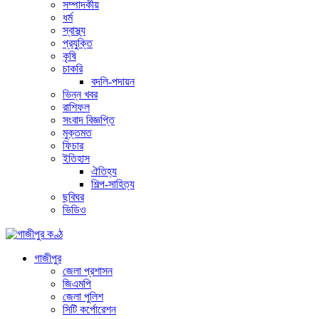
সম্পাদকীয়
ধর্ম
স্বাস্থ্য
প্রযুক্তি
কৃষি
চাকরি
বদলি-পদায়ন
ভিন্ন খবর
রাশিফল
সংবাদ বিজ্ঞপ্তি
মুক্তমত
ফিচার
ইতিহাস
ঐতিহ্য
শিল্প-সাহিত্য
ছবিঘর
ভিডিও
গাজীপুর
জেলা প্রশাসন
জিএমপি
জেলা পুলিশ
সিটি কর্পোরেশন