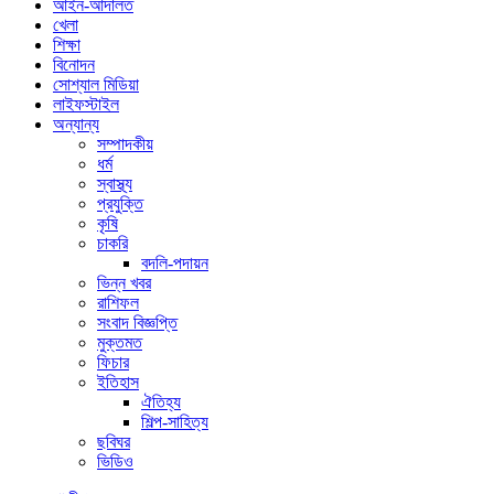
আইন-আদালত
খেলা
শিক্ষা
বিনোদন
সোশ্যাল মিডিয়া
লাইফস্টাইল
অন্যান্য
সম্পাদকীয়
ধর্ম
স্বাস্থ্য
প্রযুক্তি
কৃষি
চাকরি
বদলি-পদায়ন
ভিন্ন খবর
রাশিফল
সংবাদ বিজ্ঞপ্তি
মুক্তমত
ফিচার
ইতিহাস
ঐতিহ্য
শিল্প-সাহিত্য
ছবিঘর
ভিডিও