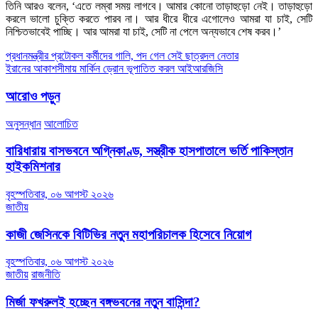
তিনি আরও বলেন, ‘এতে লম্বা সময় লাগবে। আমার কোনো তাড়াহুড়ো নেই। তাড়াহুড়ো
করলে ভালো চুক্তি করতে পারব না। আর ধীরে ধীরে এগোলেও আমরা যা চাই, সেটি
নিশ্চিতভাবেই পাচ্ছি। আর আমরা যা চাই, সেটি না পেলে অন্যভাবে শেষ করব।’
Post
প্রধানমন্ত্রীর প্রটোকল কর্মীদের গালি, পদ গেল সেই ছাত্রদল নেতার
ইরানের আকাশসীমায় মার্কিন ড্রোন ভূপাতিত করল আইআরজিসি
navigation
আরোও পড়ুন
অনুসন্ধান
আলোচিত
বারিধারায় বাসভবনে অগ্নিকাণ্ড, সস্ত্রীক হাসপাতালে ভর্তি পাকিস্তান
হাইকমিশনার
বৃহস্পতিবার, ০৬ আগস্ট ২০২৬
জাতীয়
কাজী জেসিনকে বিটিভির নতুন মহাপরিচালক হিসেবে নিয়োগ
বৃহস্পতিবার, ০৬ আগস্ট ২০২৬
জাতীয়
রাজনীতি
মির্জা ফখরুলই হচ্ছেন বঙ্গভবনের নতুন বাসিন্দা?