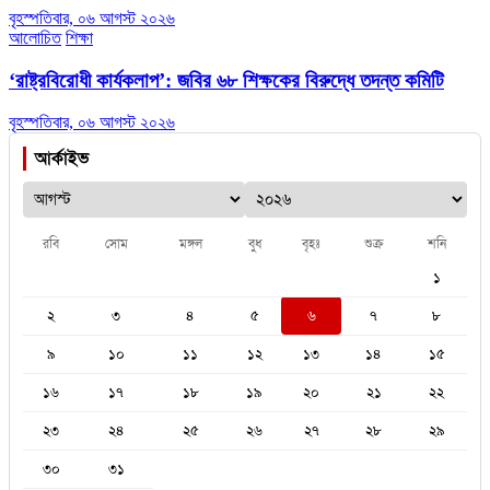
বৃহস্পতিবার, ০৬ আগস্ট ২০২৬
আলোচিত
শিক্ষা
‘রাষ্ট্রবিরোধী কার্যকলাপ’: জবির ৬৮ শিক্ষকের বিরুদ্ধে তদন্ত কমিটি
বৃহস্পতিবার, ০৬ আগস্ট ২০২৬
আর্কাইভ
রবি
সোম
মঙ্গল
বুধ
বৃহঃ
শুক্র
শনি
১
২
৩
৪
৫
৬
৭
৮
৯
১০
১১
১২
১৩
১৪
১৫
১৬
১৭
১৮
১৯
২০
২১
২২
২৩
২৪
২৫
২৬
২৭
২৮
২৯
৩০
৩১