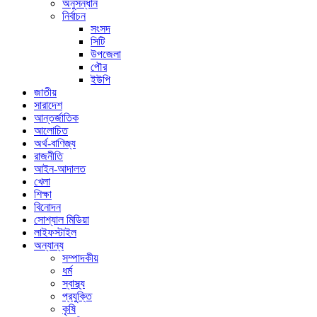
অনুসন্ধান
নির্বাচন
সংসদ
সিটি
উপজেলা
পৌর
ইউপি
জাতীয়
সারাদেশ
আন্তর্জাতিক
আলোচিত
অর্থ-বাণিজ্য
রাজনীতি
আইন-আদালত
খেলা
শিক্ষা
বিনোদন
সোশ্যাল মিডিয়া
লাইফস্টাইল
অন্যান্য
সম্পাদকীয়
ধর্ম
স্বাস্থ্য
প্রযুক্তি
কৃষি