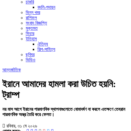
চাকরি
বদলি-পদায়ন
ভিন্ন খবর
রাশিফল
সংবাদ বিজ্ঞপ্তি
মুক্তমত
ফিচার
ইতিহাস
ঐতিহ্য
শিল্প-সাহিত্য
ছবিঘর
ভিডিও
আন্তর্জাতিক
ইরানে আমাদের হামলা করা উচিত হয়নি:
ট্রাম্প
নয় মাস আগে ইরানের পারমাণবিক স্থাপনাগুলোতে বোমাবর্ষণ না করলে এতক্ষণে তেহরান
পারমাণবিক অস্ত্র তৈরি করে ফেলত।
রবিবার, ৩১ মে ২০২৬