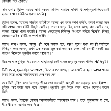
কোথায় গিয়ে ঠেকত?’
সাক্ষাৎকারে ট্রাম্প আরও দাবি করেন, মার্কিন সামরিক বাহিনী উদ্দেশ্যপ্রণোদিতভাবেই
ইরানের সেনাবাহিনীকে ধ্বংস করেনি।
ট্রাম্প বলেন, ‘তাদের সামরিক বাহিনীকে আমরা এক রকম স্পর্শ করিনি, কারণ আমরা মনে
করি তাদের সেনাবাহিনী কিছুটা নমনীয়। তাদের অন্য কিছু লোক আছে যারা নমনীয় নয়,
আমরা তাদের খতম করেছি। আমরা নেতৃত্বের বিভিন্ন অংশকে সরিয়ে দিয়েছি, কিন্তু
তাদের সামরিক বাহিনীকে স্পর্শ করিনি।’
ট্রাম্প আরও বলেন, ‘মানুষ এটি শুনে অবাক হবে, কারণ যুদ্ধে যখন আপনি সবাইকে
নিশ্চিহ্ন করে দেবেন, তখন এক ধরনের ভুল করা হয়; যার ফলে সেই দেশটি পরবর্তী ৪০
বছরেও নিজেকে পুনর্গঠন করতে পারে না।’
ইরানের সঙ্গে চুক্তি নিয়ে কোনো তাড়াহুড়ো নেই বলেও মন্তব্য করেন মার্কিন প্রেসিডেন্ট।
তিনি বলেন, যুক্তরাষ্ট্র ‘অসাধারণ চুক্তি’ করতে যাচ্ছে। আর সেটি না হলে ‘আমরা স্রেফ
ফিরে গিয়ে ওদের সামরিকভাবে শেষ করে দেব’।
তবে তিনি চুক্তি করে ‘অসংখ্য জীবন রক্ষা করতেই’ আগ্রহী বলে মন্তব্য করেন ট্রাম্প।
চুক্তি ‘সই করার সঙ্গে সঙ্গে [হরমুজ] প্রণালি খুলে দিতে পারব’ বলেও উল্লেখ করেন
তিনি।
ট্রাম্প বলেন, ইরানের নেতারা দরকষাকষিতে ‘অত্যন্ত দক্ষ’। তবে যুক্তরাষ্ট্র যা চায়,
ধীরে ধীরে তা আদায় করে নিচ্ছে।