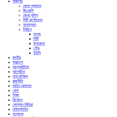
গাজীপুর
জেলা প্রশাসন
জিএমপি
জেলা পুলিশ
সিটি কর্পোরেশন
অনুসন্ধান
নির্বাচন
সংসদ
সিটি
উপজেলা
পৌর
ইউপি
জাতীয়
সারাদেশ
আন্তর্জাতিক
আলোচিত
অর্থ-বাণিজ্য
রাজনীতি
আইন-আদালত
খেলা
শিক্ষা
বিনোদন
সোশ্যাল মিডিয়া
লাইফস্টাইল
অন্যান্য