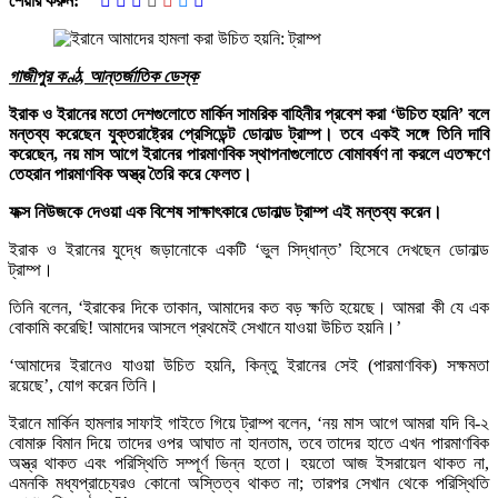
শেয়ার করুন:
গাজীপুর কণ্ঠ, আন্তর্জাতিক ডেস্ক
ইরাক ও ইরানের মতো দেশগুলোতে মার্কিন সামরিক বাহিনীর প্রবেশ করা ‘উচিত হয়নি’ বলে
মন্তব্য করেছেন যুক্তরাষ্ট্রের প্রেসিডেন্ট ডোনাল্ড ট্রাম্প। তবে একই সঙ্গে তিনি দাবি
করেছেন, নয় মাস আগে ইরানের পারমাণবিক স্থাপনাগুলোতে বোমাবর্ষণ না করলে এতক্ষণে
তেহরান পারমাণবিক অস্ত্র তৈরি করে ফেলত।
ফক্স নিউজকে দেওয়া এক বিশেষ সাক্ষাৎকারে ডোনাল্ড ট্রাম্প এই মন্তব্য করেন।
ইরাক ও ইরানের যুদ্ধে জড়ানোকে একটি ‘ভুল সিদ্ধান্ত’ হিসেবে দেখছেন ডোনাল্ড
ট্রাম্প।
তিনি বলেন, ‘ইরাকের দিকে তাকান, আমাদের কত বড় ক্ষতি হয়েছে। আমরা কী যে এক
বোকামি করেছি! আমাদের আসলে প্রথমেই সেখানে যাওয়া উচিত হয়নি।’
‘আমাদের ইরানেও যাওয়া উচিত হয়নি, কিন্তু ইরানের সেই (পারমাণবিক) সক্ষমতা
রয়েছে’, যোগ করেন তিনি।
ইরানে মার্কিন হামলার সাফাই গাইতে গিয়ে ট্রাম্প বলেন, ‘নয় মাস আগে আমরা যদি বি-২
বোমারু বিমান দিয়ে তাদের ওপর আঘাত না হানতাম, তবে তাদের হাতে এখন পারমাণবিক
অস্ত্র থাকত এবং পরিস্থিতি সম্পূর্ণ ভিন্ন হতো। হয়তো আজ ইসরায়েল থাকত না,
এমনকি মধ্যপ্রাচ্যেরও কোনো অস্তিত্ব থাকত না; তারপর সেখান থেকে পরিস্থিতি