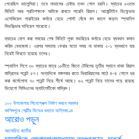
পেয়েছিল ভালেন্সিয়া। তবে নাভাসের চেষ্টায় তখন গোল হয়নি। ম্যাচের ৮৩তম
মিনিটে আর প্রতিপক্ষকে আটকে রাখতে পারেনি রিয়াল। আর্জেন্টাইন ডিফেন্ডার
এসেকিয়েল গারাইয়ের কর্নারে হেডে পোস্ট ঘেঁষে বল জালে জড়ান স্প্যানিশ
মিডফিল্ডার দানিয়েল পারেহো।
ম্যাচের যোগ করা সময়ের শেষ মিনিটে লুকা মডরিচের কর্নারে হেডে ব্যবধান কমান
করিম বেনজেমা। এরপর সমতায় ফেরার মতো সময় না থাকায় ২-১ ব্যবধানে হার
নিয়েই ফিরতে হয়েছে তদের।
স্প্যানিশ লিগে ৩০ ম্যাচের মাত্র ১৮টিতে জিতে টেবিলের তৃতীয় স্থানে থাকা রিয়াল
মাদ্রিদের পয়েন্ট ৫৭। অন্যদিকে মঙ্গলবার রাতে ভিয়ারিয়ালের মাঠে ৪-৪ গোলে ড্র
করা বার্সেলোনা ৭০ পয়েন্ট নিয়ে শীর্ষে আছে। ৬২ পয়েন্ট নিয়ে তাদের পড়ে রয়েছে
ডিয়েগো সিমিওনের অ্যাটলেটিকো মাদ্রিদ।
Post
১০০ উপজেলায় সিনেপ্লেক্স নির্মাণ করবে সরকার
কাশিমপুরে পোল্ট্রি ফিডের গুদামে অগ্নিকাণ্ড
navigation
আরোও পড়ুন
আলোচিত
জাতীয়