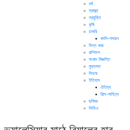
ধর্ম
স্বাস্থ্য
প্রযুক্তি
কৃষি
চাকরি
বদলি-পদায়ন
ভিন্ন খবর
রাশিফল
সংবাদ বিজ্ঞপ্তি
মুক্তমত
ফিচার
ইতিহাস
ঐতিহ্য
শিল্প-সাহিত্য
ছবিঘর
ভিডিও
ভ্যালেন্সিয়ার মাঠে রিয়ালের হার