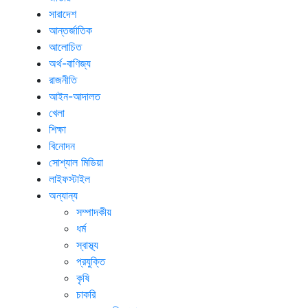
সারাদেশ
আন্তর্জাতিক
আলোচিত
অর্থ-বাণিজ্য
রাজনীতি
আইন-আদালত
খেলা
শিক্ষা
বিনোদন
সোশ্যাল মিডিয়া
লাইফস্টাইল
অন্যান্য
সম্পাদকীয়
ধর্ম
স্বাস্থ্য
প্রযুক্তি
কৃষি
চাকরি