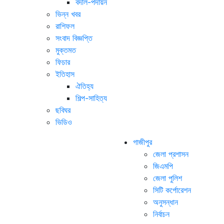
বদলি-পদায়ন
ভিন্ন খবর
রাশিফল
সংবাদ বিজ্ঞপ্তি
মুক্তমত
ফিচার
ইতিহাস
ঐতিহ্য
শিল্প-সাহিত্য
ছবিঘর
ভিডিও
গাজীপুর
জেলা প্রশাসন
জিএমপি
জেলা পুলিশ
সিটি কর্পোরেশন
অনুসন্ধান
নির্বাচন