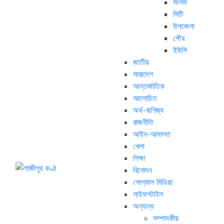
সংসদ
সিটি
উপজেলা
পৌর
ইউপি
জাতীয়
সারাদেশ
আন্তর্জাতিক
আলোচিত
অর্থ-বাণিজ্য
রাজনীতি
আইন-আদালত
খেলা
শিক্ষা
বিনোদন
সোশ্যাল মিডিয়া
লাইফস্টাইল
অন্যান্য
সম্পাদকীয়