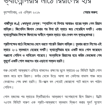
বৃহস্পতিবার, ০৪ এপ্রিল ২০১৯
শেয়ার করুন:
গাজীপুর কণ্ঠ, খেলাধুলা ডেস্ক :
স্প্যানিশ লা লিগায় আবারও হারের স্বাদ পেল রিয়াল
মাদ্রিদ। জিনেদিন জিদান ফেরার পর টানা দুই ম্যাচে জয় পেয়েছিল দলটি। এবার
ভ্যালেন্সিয়ার বিপক্ষে জিদানের অধীনে প্রথম ম্যাচে হার দেখল লস ব্লাঙ্কোসরা।
প্রতিপক্ষের মাঠে নিজেদের মেলে ধরতে পারেনি রিয়াল মাদ্রিদ। বুধবার রাতে লিগের এই
ম্যাচে ২-১ ব্যবধানে হেরেছে দলটি। ভ্যালেন্সিয়ার হয়ে একটি করে গোল করেছেন
গঞ্জালো গেডিস ও দানিয়েল পারেহে। অন্যদিকে রিয়ালের হয়ে করিম বেনজেমা শেষ
মুহূর্তে একটি গোল করলেও হার এড়ানো সম্ভব হয়নি।
শুরু থেকেই আক্রমণে এগিয়ে থাকলেও রক্ষণের ভুলে ম্যাচের ৩৫ মিনিটে উল্টো গোল
হজম করে বসে রিয়াল। কর্নার থেকে উড়ে আসা বল কেইলর নাভাস পাঞ্চ করে
ফেরালেও শেষ রক্ষা হয়নি। ডি-বক্সে বল পেয়েই জোরালো শটে জালে বল পাঠান
গেডিস।
গোল হজমের পর ম্যাচের দ্বিতীয়ার্ধেও আক্রমণে অগোছালো ছিল রিয়াল। উল্টো
৭৫তম মিনিটে দারুণ এক প্রতি-আক্রমণে ব্যবধান দ্বিগুণ করার সুবর্ণ সুযোগ