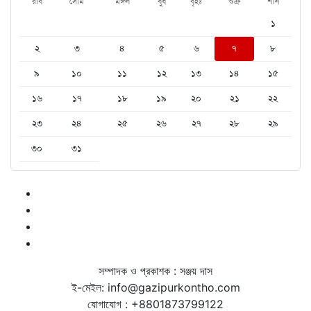
রবি
সোম
মঙ্গল
বুধ
বৃহঃ
শুক্র
শনি
১
২
৩
৪
৫
৬
৭
৮
৯
১০
১১
১২
১৩
১৪
১৫
১৬
১৭
১৮
১৯
২০
২১
২২
২৩
২৪
২৫
২৬
২৭
২৮
২৯
৩০
৩১
সম্পাদক ও প্রকাশক : সঞ্জয় দাস
ই-মেইল: info@gazipurkontho.com
যোগাযোগ : +8801873799122