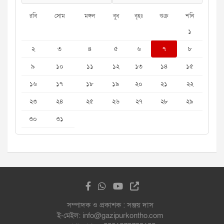
রবি
সোম
মঙ্গল
বুধ
বৃহঃ
শুক্র
শনি
১
২
৩
৪
৫
৬
৭
৮
৯
১০
১১
১২
১৩
১৪
১৫
১৬
১৭
১৮
১৯
২০
২১
২২
২৩
২৪
২৫
২৬
২৭
২৮
২৯
৩০
৩১
সম্পাদক ও প্রকাশক : সঞ্জয় দাস
ই-মেইল: info@gazipurkontho.com