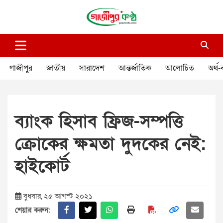
Skip
to
content
গাজীপুর কণ্ঠ
গণমানুষের কণ্ঠ
গাজীপুর
জাতীয়
সারাদেশ
আন্তর্জাতিক
আলোচিত
অর্থ-
ব্যাংক হিসাব ফ্রিজ-সম্পত্তি
ক্রোকের ক্ষমতা দুদকের নেই:
হাইকোর্ট
বুধবার, ২৫ আগস্ট ২০২১
শেয়ার করুন: