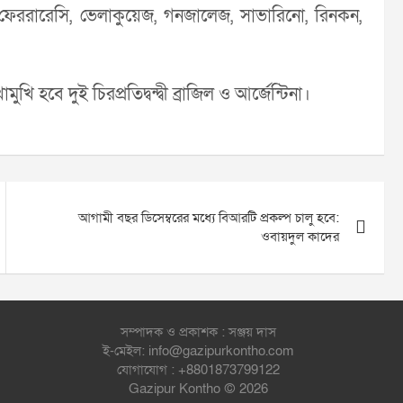
েররারেসি, ভেলাকুয়েজ, গনজালেজ, সাভারিনো, রিনকন,
ে দুই চিরপ্রতিদ্বন্দ্বী ব্রাজিল ও আর্জেন্টিনা।
আগামী বছর ডিসেম্বরের মধ্যে বিআরটি প্রকল্প চালু হবে:
ওবায়দুল কাদের
সম্পাদক ও প্রকাশক : সঞ্জয় দাস
ই-মেইল: info@gazipurkontho.com
যোগাযোগ : +8801873799122
Gazipur Kontho © 2026