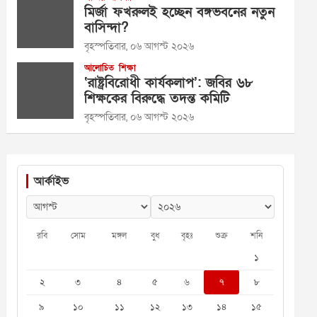
মির্জা ফখরুলই হচ্ছেন বঙ্গভবনের নতুন
বাসিন্দা?
বৃহস্পতিবার, ০৬ আগস্ট ২০২৬
আলোচিত
শিক্ষা
‘রাষ্ট্রবিরোধী কার্যকলাপ’: জবির ৬৮
শিক্ষকের বিরুদ্ধে তদন্ত কমিটি
বৃহস্পতিবার, ০৬ আগস্ট ২০২৬
আর্কাইভ
রবি
সোম
মঙ্গল
বুধ
বৃহঃ
শুক্র
শনি
১
২
৩
৪
৫
৬
৭
৮
৯
১০
১১
১২
১৩
১৪
১৫