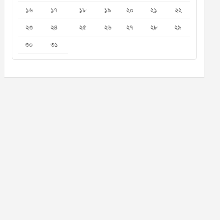
১৬
১৭
১৮
১৯
২০
২১
২২
২৩
২৪
২৫
২৬
২৭
২৮
২৯
৩০
৩১