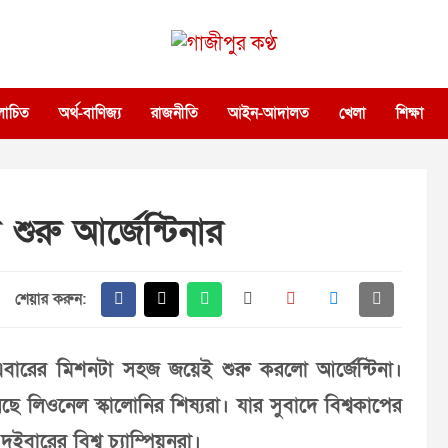
গাজীপুর কণ্ঠ
গণমানুষের কণ্ঠ
োচিত
অর্থ-বাণিজ্য
রাজনীতি
আইন-আদালত
খেলা
শিক্ষা
শুরু আর্জেন্টিনার
শেয়ার করুন:
এবারের মিশনটা সহজ জয়েই শুরু করলো আর্জেন্টিনা।
 লিওনেল স্কালোনির শিষ্যরা। যার সুবাদে বিশ্বকাপের
ারের বিশ্ব চ্যাম্পিয়নরা।