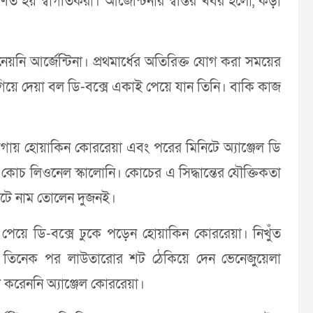
ত হয় স্বাগতিকরা। আর্জেন্টিনার স্বস্তির খবর হলো, কড়া
য়নি আর্জেন্টিনা। প্রথমার্ধের অতিরিক্ত যোগ করা সময়ের
য়ে দেয়া বল ডি-বক্সে একাই পেয়ে যান তিনি। বাকি কাজ
ায়গায় হোয়াকিন কোররেয়া এবং পরের মিনিটে অ্যাঞ্জেল ডি
া কোচ লিওনেল স্কালোনি। কোচের এ সিদ্ধান্তের যৌক্তিকতা
 শিটে নাম তোলেন দুজনই।
পেয়ে ডি-বক্সে ঢুকে পড়েন হোয়াকিন কোররেয়া। নিখুঁত
ট তিনেক পর লাউতারোর শট ঠেকিয়ে দেন ভেনেজুয়েলা
 করেননি অ্যাঞ্জেল কোররেয়া।