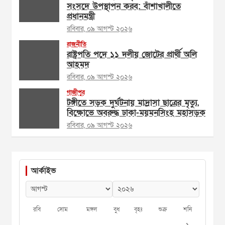
সংসদে উপস্থাপন করব: বাঁশাখালীতে
প্রধানমন্ত্রী
রবিবার, ০৯ আগস্ট ২০২৬
রাজনীতি
রাষ্ট্রপতি পদে ১১ দলীয় জোটের প্রার্থী অলি
আহমদ
রবিবার, ০৯ আগস্ট ২০২৬
গাজীপুর
টঙ্গীতে সড়ক দুর্ঘটনায় মাদ্রাসা ছাত্রের মৃত্যু,
বিক্ষোভে অবরুদ্ধ ঢাকা-ময়মনসিংহ মহাসড়ক
রবিবার, ০৯ আগস্ট ২০২৬
আর্কাইভ
রবি
সোম
মঙ্গল
বুধ
বৃহঃ
শুক্র
শনি