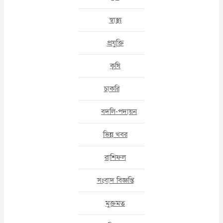
স্বাস্থ্য
প্রযুক্তি
কৃষি
চাকরি
বদলি-পদায়ন
ভিন্ন খবর
রাশিফল
সংবাদ বিজ্ঞপ্তি
মুক্তমত