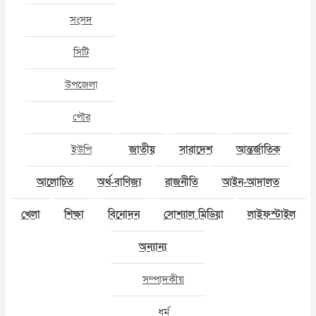
সংসদ
সিটি
উপজেলা
পৌর
ইউপি
জাতীয়
সারাদেশ
আন্তর্জাতিক
আলোচিত
অর্থ-বাণিজ্য
রাজনীতি
আইন-আদালত
খেলা
শিক্ষা
বিনোদন
সোশ্যাল মিডিয়া
লাইফস্টাইল
অন্যান্য
সম্পাদকীয়
ধর্ম