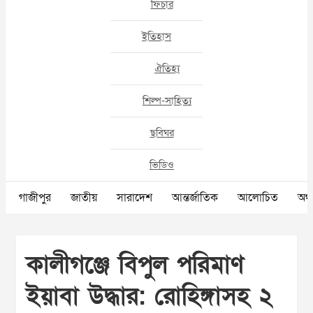
ফিচার
ইতিহাস
ঐতিহ্য
শিল্প-সাহিত্য
ছবিঘর
ভিডিও
গাজীপুর
জাতীয়
সারাদেশ
আন্তর্জাতিক
আলোচিত
অর্থ
কালীগঞ্জে বিপুল পরিমাণ
ইয়াবা উদ্ধার: রোহিঙ্গাসহ ২