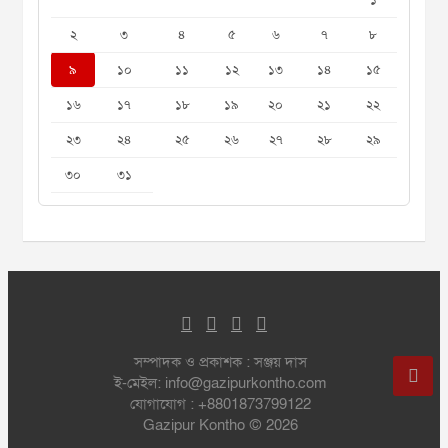
১
২
৩
৪
৫
৬
৭
৮
৯
১০
১১
১২
১৩
১৪
১৫
১৬
১৭
১৮
১৯
২০
২১
২২
২৩
২৪
২৫
২৬
২৭
২৮
২৯
৩০
৩১
সম্পাদক ও প্রকাশক : সঞ্জয় দাস
ই-মেইল: info@gazipurkontho.com
যোগাযোগ : +8801873799122
Gazipur Kontho © 2026