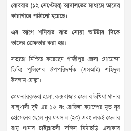
রোববার (১২ সেপ্টেম্বর) আদালতের মাধ্যমে তাদের
কারাগারে পাঠানো হয়েছে।
এর আগে শনিবার রাত সোয়া আটটার দিকে
তাদের গ্রেফতার করা হয়।
সত্যতা নিশ্চিত করেছেন গাজীপুর জেলা গোয়েন্দা
ডিবি) পুলিশের উপপরিদর্শক (এসআই) শহিদুল
ইসলাম মোল্লা।
গ্রেফতারকৃতরা হলো, কক্সবাজার জেলার উখিয়া থানার
বালুখালী দুই এর ১২ নং রোহিঙ্গা ক্যাম্পের মৃত নূর
হোসেনের ছেলে নূর ফয়সাল (২০) এবং একই জেলার
রামু থানার চাইল্লাতলী দক্ষিন মিঠাছড়ি এলাকার