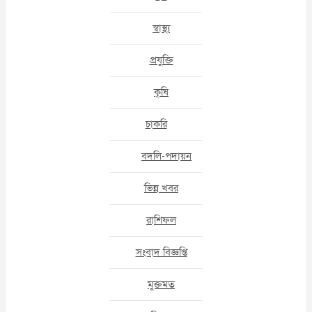
স্বাস্থ্য
প্রযুক্তি
কৃষি
চাকরি
বদলি-পদায়ন
ভিন্ন খবর
রাশিফল
সংবাদ বিজ্ঞপ্তি
মুক্তমত