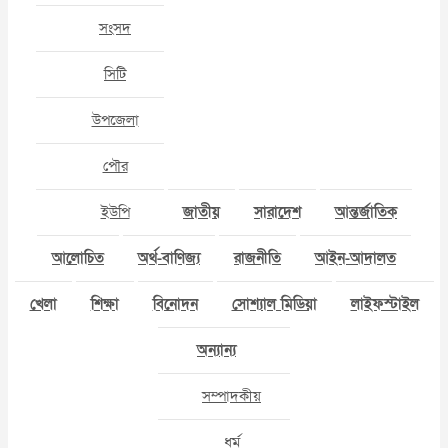
সংসদ
সিটি
উপজেলা
পৌর
ইউপি
জাতীয়
সারাদেশ
আন্তর্জাতিক
আলোচিত
অর্থ-বাণিজ্য
রাজনীতি
আইন-আদালত
খেলা
শিক্ষা
বিনোদন
সোশ্যাল মিডিয়া
লাইফস্টাইল
অন্যান্য
সম্পাদকীয়
ধর্ম