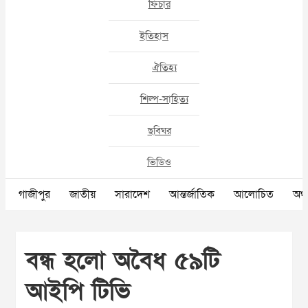
ফিচার
ইতিহাস
ঐতিহ্য
শিল্প-সাহিত্য
ছবিঘর
ভিডিও
গাজীপুর
জাতীয়
সারাদেশ
আন্তর্জাতিক
আলোচিত
অর্থ
বন্ধ হলো অবৈধ ৫৯টি
আইপি টিভি