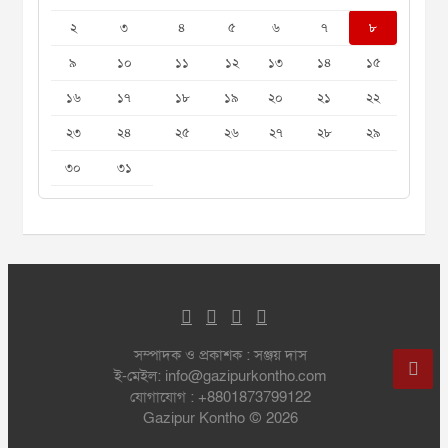
২
৩
৪
৫
৬
৭
৮
৯
১০
১১
১২
১৩
১৪
১৫
১৬
১৭
১৮
১৯
২০
২১
২২
২৩
২৪
২৫
২৬
২৭
২৮
২৯
৩০
৩১
সম্পাদক ও প্রকাশক : সঞ্জয় দাস
ই-মেইল: info@gazipurkontho.com
যোগাযোগ : +8801873799122
Gazipur Kontho © 2026