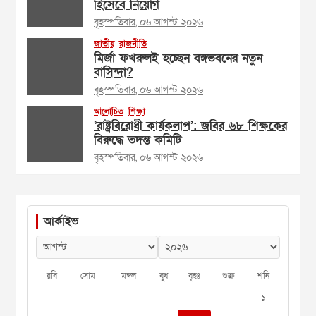
হিসেবে নিয়োগ
বৃহস্পতিবার, ০৬ আগস্ট ২০২৬
জাতীয়
রাজনীতি
মির্জা ফখরুলই হচ্ছেন বঙ্গভবনের নতুন
বাসিন্দা?
বৃহস্পতিবার, ০৬ আগস্ট ২০২৬
আলোচিত
শিক্ষা
‘রাষ্ট্রবিরোধী কার্যকলাপ’: জবির ৬৮ শিক্ষকের
বিরুদ্ধে তদন্ত কমিটি
বৃহস্পতিবার, ০৬ আগস্ট ২০২৬
আর্কাইভ
রবি
সোম
মঙ্গল
বুধ
বৃহঃ
শুক্র
শনি
১