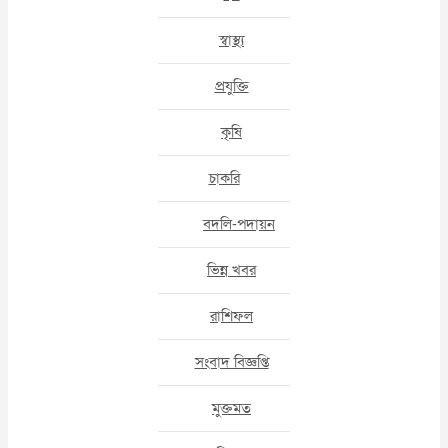
স্বাস্থ্য
প্রযুক্তি
কৃষি
চাকরি
বদলি-পদায়ন
ভিন্ন খবর
রাশিফল
সংবাদ বিজ্ঞপ্তি
মুক্তমত