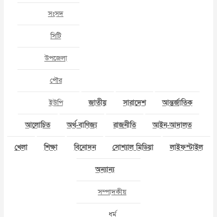
সংসদ
সিটি
উপজেলা
পৌর
ইউপি
জাতীয়
সারাদেশ
আন্তর্জাতিক
আলোচিত
অর্থ-বাণিজ্য
রাজনীতি
আইন-আদালত
খেলা
শিক্ষা
বিনোদন
সোশ্যাল মিডিয়া
লাইফস্টাইল
অন্যান্য
সম্পাদকীয়
ধর্ম