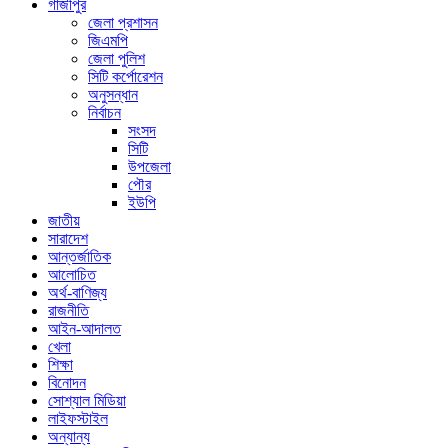
গাজীপুর
জেলা প্রশাসন
জিএমপি
জেলা পুলিশ
সিটি কর্পোরেশন
অনুসন্ধান
নির্বাচন
সংসদ
সিটি
উপজেলা
পৌর
ইউপি
জাতীয়
সারাদেশ
আন্তর্জাতিক
আলোচিত
অর্থ-বাণিজ্য
রাজনীতি
আইন-আদালত
খেলা
শিক্ষা
বিনোদন
সোশ্যাল মিডিয়া
লাইফস্টাইল
অন্যান্য