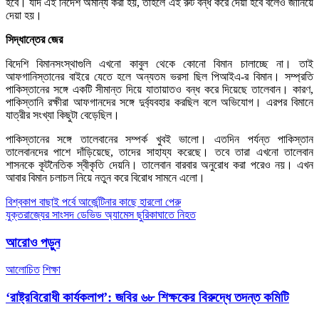
হবে। যদি এই নির্দেশ অমান্য করা হয়, তাহলে এই রুট বন্ধ করে দেয়া হবে বলেও জানিয়ে
দেয়া হয়।
সিদ্ধান্তের জের
বিদেশি বিমানসংস্থাগুলি এখনো কাবুল থেকে কোনো বিমান চালাচ্ছে না। তাই
আফগানিস্তানের বাইরে যেতে হলে অন্যতম ভরসা ছিল পিআইএ-র বিমান। সম্প্রতি
পাকিস্তানের সঙ্গে একটি সীমান্ত দিয়ে যাতায়াতও বন্ধ করে দিয়েছে তালেবান। কারণ,
পাকিস্তানি রক্ষীরা আফগানদের সঙ্গে দুর্ব্যবহার করছিল বলে অভিযোগ। এরপর বিমানে
যাত্রীর সংখ্যা কিছুটা বেড়েছিল।
পাকিস্তানের সঙ্গে তালেবানের সম্পর্ক খুবই ভালো। এতদিন পর্যন্ত পাকিস্তান
তালেবানদের পাশে দাঁড়িয়েছে, তাদের সাহায্য করেছে। তবে তারা এখনো তালেবান
শাসনকে কূটনৈতিক স্বীকৃতি দেয়নি। তালেবান বারবার অনুরোধ করা পরেও নয়। এখন
আবার বিমান চলাচল নিয়ে নতুন করে বিরোধ সামনে এলো।
Post
বিশ্বকাপ বাছাই পর্বে আর্জেন্টিনার কাছে হারলো পেরু
যুক্তরাজ্যের সাংসদ ডেভিড অ্যামেস ছুরিকাঘাতে নিহত
navigation
আরোও পড়ুন
আলোচিত
শিক্ষা
‘রাষ্ট্রবিরোধী কার্যকলাপ’: জবির ৬৮ শিক্ষকের বিরুদ্ধে তদন্ত কমিটি