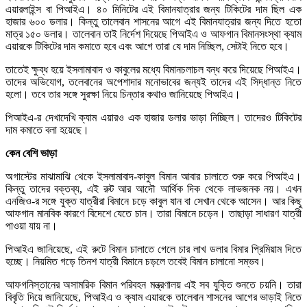
এয়ারলাইন্স বা পিআইএ। ৪০ মিনিটের এই বিমানযাত্রার জন্য টিকিটের দাম ছিল এক
হাজার ৬০০ ডলার। কিন্তু তালেবান শাসনের আগে এই বিমানযাত্রার জন্য দিতে হতো
মাত্র ১৫০ ডলার। তালেবান তাই নির্দেশ দিয়েছে পিআইএ ও আফগান বিমানসংস্থা ক্যাম
এয়ারকে টিকিটের দাম কমাতে হবে এবং আগে তারা যে দাম নিচ্ছিল, সেটাই নিতে হবে।
তাতেই ক্ষুব্ধ হয়ে ইসলামাবাদ ও কাবুলের মধ্যে বিমানচলাচল বন্ধ করে দিয়েছে পিআইএ।
তাদের অভিযোগ, তলেবানের অপেশাদার মনোভাবের জন্যই তাদের এই সিদ্ধান্ত নিতে
হলো। তবে তার সঙ্গে সুরক্ষা নিয়ে চিন্তার কথাও জানিয়েছে পিআইএ।
পিআইএ-র দেখাদেখি ক্যাম এয়ারও এক হাজার ডলার ভাড়া নিচ্ছিল। তাদেরও টিকিটের
দাম কমাতে বলা হয়েছে।
কেন বেশি ভাড়া
অগাস্টের মাঝামাঝি থেকে ইসলামাবাদ-কাবুল বিমান আবার চালাতে শুরু করে পিআইএ।
কিন্তু তাদের বক্তব্য, এই রুট আর আদৌ আর্থিক দিক থেকে লাভজনক নয়। এখন
এনজিও-র সঙ্গে যুক্ত যাত্রীরা বিমানে চড়ে কাবুল যান বা সেখান থেকে আসেন। আর কিছু
আফগান মানবিক কারণে বিদেশে যেতে চান। তারা বিমানে চড়েন। তাছাড়া সাধারণ যাত্রী
পাওয়া যায় না।
পিআইএ জানিয়েছে, এই রুটে বিমান চালাতে গেলে চার লাখ ডলার বিমার প্রিমিয়াম দিতে
হচ্ছে। নিয়মিত গড়ে তিনশ যাত্রী বিমানে চড়লে তবেই বিমান চালানো সম্ভব।
আফগনিস্তানের অসামরিক বিমান পরিবহন মন্ত্রণালয় এই সব যুক্তি শুনতে চয়নি। তারা
বিবৃতি দিয়ে জানিয়েছে, পিআইএ ও ক্যাম এয়ারকে তালেবান শাসনের আগের ভাড়াই নিতে