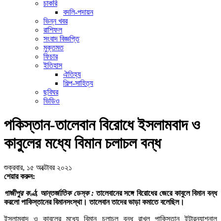
চাকরি
বদলি-পদায়ন
ভিন্ন খবর
রাশিফল
সংবাদ বিজ্ঞপ্তি
মুক্তমত
ফিচার
ইতিহাস
ঐতিহ্য
শিল্প-সাহিত্য
ছবিঘর
ভিডিও
পকিস্তান-তালেবান বিরোধে ইসলামবাদ ও
কাবুলের মধ্যে বিমান চলাচল বন্ধ
শুক্রবার, ১৫ অক্টোবর ২০২১
শেয়ার করুন:
গাজীপুর কণ্ঠ, আন্তর্জাতিক ডেস্ক :
তালেবানের সঙ্গে বিরোধের জেরে কাবুলে বিমান বন্ধ
করলো পাকিস্তানের বিমানসংস্থা। তালেবান তাদের ভাড়া কমাতে বলেছিল।
ইসলামবাদ ও কাবুলের মধ্যে বিমান চলাচল বন্ধ রাখল পাকিস্তান ইন্টারন্যাশনাল