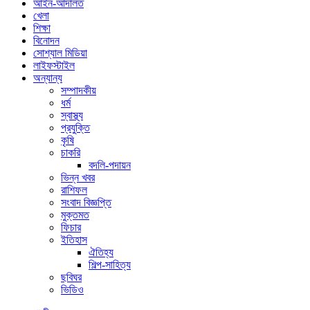
আইন-আদালত
খেলা
শিক্ষা
বিনোদন
সোশ্যাল মিডিয়া
লাইফস্টাইল
অন্যান্য
সম্পাদকীয়
ধর্ম
স্বাস্থ্য
প্রযুক্তি
কৃষি
চাকরি
বদলি-পদায়ন
ভিন্ন খবর
রাশিফল
সংবাদ বিজ্ঞপ্তি
মুক্তমত
ফিচার
ইতিহাস
ঐতিহ্য
শিল্প-সাহিত্য
ছবিঘর
ভিডিও