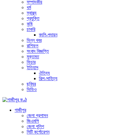
সম্পাদকীয়
ধর্ম
স্বাস্থ্য
প্রযুক্তি
কৃষি
চাকরি
বদলি-পদায়ন
ভিন্ন খবর
রাশিফল
সংবাদ বিজ্ঞপ্তি
মুক্তমত
ফিচার
ইতিহাস
ঐতিহ্য
শিল্প-সাহিত্য
ছবিঘর
ভিডিও
গাজীপুর
জেলা প্রশাসন
জিএমপি
জেলা পুলিশ
সিটি কর্পোরেশন