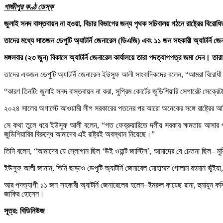
গাজীপুর কণ্ঠ ডেস্ক
জুলাই সনদ বাস্তবায়ন না হওয়া, বিচার বিভাগের জন্য পৃথক সচিবালয় গঠনে রাষ্ট্রের বির
তাদের মধ্যে সাতজন ডেপুটি অ্যাটর্নি জেনারেল (ডিএজি) এবং ১১ জন সহকারী অ্যাটর্নি 
মঙ্গলবার (২৩ জুন) বিকালে অ্যাটর্নি জেনারেল কার্যালয়ে তারা পদত্যাগপত্র জমা দেন। তা
তাদের একজন ডেপুটি অ্যাটর্নি জেনারেল ইউসুফ আলী সাংবাদিকদের বলেন, “আমরা বিরোধী দল
“কারণ তিনটি: জুলাই সনদ বাস্তবায়ন না করা, সুপ্রিম কোর্টের জুডিশিয়ারি সেপারেট সেক্রেটারি
২০২৪ সালের অগাস্টে আওয়ামী লীগ সরকারের পতনের পর আরো অনেকের সঙ্গে রাষ্ট্রের আ
সে কথা তুলে ধরে ইউসুফ আলী বলেন, “গত ফেব্রুয়ারিতে দলীয় সরকার ক্ষমতায় আসার পরও আ
জুডিশিয়ারির বিরুদ্ধে আমাদের এই রাষ্ট্রই অবস্থান নিয়েছে।”
তিনি বলেন, “আমাদের যে স্লোগান ছিল ‘উই ওয়ান্ট জাস্টিস’, আমাদের যে চেতনা ছিল– মুক
ইউসুফ আলী জানান, তিনি ছাড়াও ডেপুটি অ্যাটর্নি জেনারেল মোহাম্মদ গোলাম রহমান ভূঁইয়
আর পদত্যাগী ১১ জন সহকারী অ্যাটর্নি জেনারেলের হলেন–ইমরুল কায়েছ রানা, হুমায়ুন কব
জাকির হোসেন।
সূত্র: বিডিনিউজ