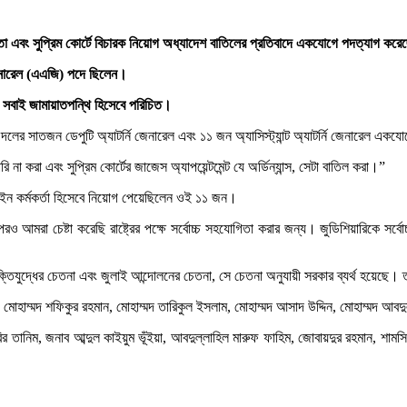
োধিতা এবং সুপ্রিম কোর্টে বিচারক নিয়োগ অধ্যাদেশ বাতিলের প্রতিবাদে একযোগে পদত্যাগ করেছ
জেনারেল (এএজি) পদে ছিলেন।
রা সবাই জামায়াতপন্থি হিসেবে পরিচিত।
ের সাতজন ডেপুটি অ্যাটর্নি জেনারেল এবং ১১ জন অ্যাসিস্ট্যান্ট অ্যাটর্নি জেনারেল এক
 না করা এবং সুপ্রিম কোর্টের জাজেস অ্যাপয়েন্টমেন্ট যে অর্ডিন্যান্স, সেটা বাতিল করা।”
ইন কর্মকর্তা হিসেবে নিয়োগ পেয়েছিলেন ওই ১১ জন।
মরা চেষ্টা করেছি রাষ্ট্রের পক্ষে সর্বোচ্চ সহযোগিতা করার জন্য। জুডিশিয়ারিকে সর্বো
্তিযুদ্ধের চেতনা এবং জুলাই আন্দোলনের চেতনা, সে চেতনা অনুযায়ী সরকার ব্যর্থ হয়েছে। 
া, মোহাম্মদ শফিকুর রহমান, মোহাম্মদ তারিকুল ইসলাম, মোহাম্মদ আসাদ উদ্দিন, মোহাম্মদ আব
ির তানিম, জনাব আব্দুল কাইয়ুম ভূঁইয়া, আবদুল্লাহিল মারুফ ফাহিম, জোবায়দুর রহমান, 