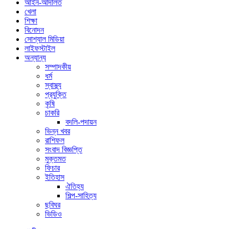
আইন-আদালত
খেলা
শিক্ষা
বিনোদন
সোশ্যাল মিডিয়া
লাইফস্টাইল
অন্যান্য
সম্পাদকীয়
ধর্ম
স্বাস্থ্য
প্রযুক্তি
কৃষি
চাকরি
বদলি-পদায়ন
ভিন্ন খবর
রাশিফল
সংবাদ বিজ্ঞপ্তি
মুক্তমত
ফিচার
ইতিহাস
ঐতিহ্য
শিল্প-সাহিত্য
ছবিঘর
ভিডিও