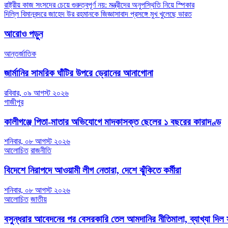
Post
রাষ্ট্রীয় কাজ সংসদের চেয়ে গুরুত্বপূর্ণ নয়: মন্ত্রীদের অনুপস্থিতি নিয়ে স্পিকার
দিল্লি বিমানবন্দরে জাহেদ উর রহমানকে জিজ্ঞাসাবাদ প্রসঙ্গে মুখ খুলেছে ভারত
navigation
আরোও পড়ুন
আন্তর্জাতিক
জার্মানির সামরিক ঘাঁটির উপরে ড্রোনের আনাগোনা
রবিবার, ০৯ আগস্ট ২০২৬
গাজীপুর
কালীগঞ্জে পিতা-মাতার অভিযোগে মাদকাসক্ত ছেলের ১ বছরের কারাদণ্ড
শনিবার, ০৮ আগস্ট ২০২৬
আলোচিত
রাজনীতি
বিদেশে নিরাপদে আওয়ামী লীগ নেতারা, দেশে ঝুঁকিতে কর্মীরা
শনিবার, ০৮ আগস্ট ২০২৬
আলোচিত
জাতীয়
বসুন্ধরার আবেদনের পর বেসরকারি তেল আমদানির নীতিমালা, ব্যাখ্যা দিল