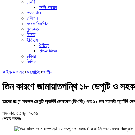
চাকরি
বদলি-পদায়ন
ভিন্ন খবর
রাশিফল
সংবাদ বিজ্ঞপ্তি
মুক্তমত
ফিচার
ইতিহাস
ঐতিহ্য
শিল্প-সাহিত্য
ছবিঘর
ভিডিও
আইন-আদালত
•
আলোচিত
•
জাতীয়
তিন কারণে জামায়াতপন্থি ১৮ ডেপুটি ও সহকার
তাদের মধ্যে সাতজন ডেপুটি অ্যাটর্নি জেনারেল (ডিএজি) এবং ১১ জন সহকারী অ্যাটর্নি 
মঙ্গলবার, ২৩ জুন ২০২৬
শেয়ার করুন: