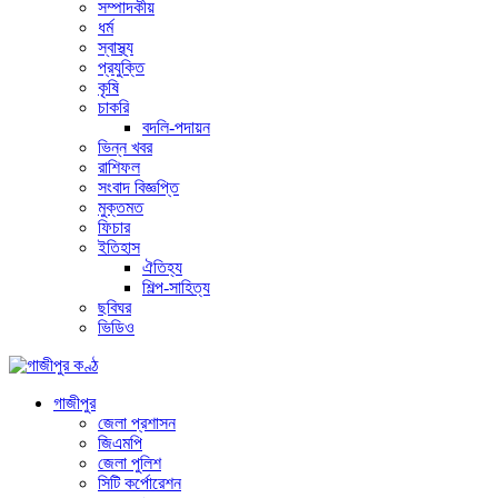
সম্পাদকীয়
ধর্ম
স্বাস্থ্য
প্রযুক্তি
কৃষি
চাকরি
বদলি-পদায়ন
ভিন্ন খবর
রাশিফল
সংবাদ বিজ্ঞপ্তি
মুক্তমত
ফিচার
ইতিহাস
ঐতিহ্য
শিল্প-সাহিত্য
ছবিঘর
ভিডিও
গাজীপুর
জেলা প্রশাসন
জিএমপি
জেলা পুলিশ
সিটি কর্পোরেশন