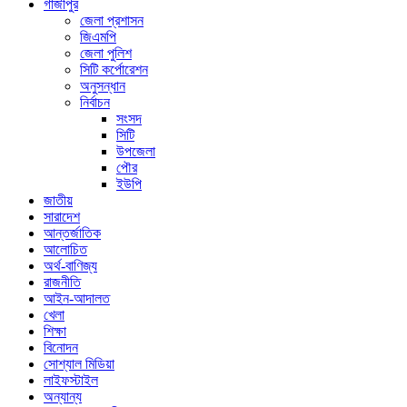
গাজীপুর
জেলা প্রশাসন
জিএমপি
জেলা পুলিশ
সিটি কর্পোরেশন
অনুসন্ধান
নির্বাচন
সংসদ
সিটি
উপজেলা
পৌর
ইউপি
জাতীয়
সারাদেশ
আন্তর্জাতিক
আলোচিত
অর্থ-বাণিজ্য
রাজনীতি
আইন-আদালত
খেলা
শিক্ষা
বিনোদন
সোশ্যাল মিডিয়া
লাইফস্টাইল
অন্যান্য