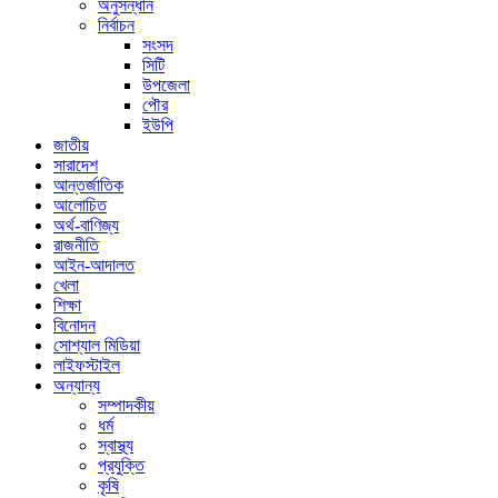
অনুসন্ধান
নির্বাচন
সংসদ
সিটি
উপজেলা
পৌর
ইউপি
জাতীয়
সারাদেশ
আন্তর্জাতিক
আলোচিত
অর্থ-বাণিজ্য
রাজনীতি
আইন-আদালত
খেলা
শিক্ষা
বিনোদন
সোশ্যাল মিডিয়া
লাইফস্টাইল
অন্যান্য
সম্পাদকীয়
ধর্ম
স্বাস্থ্য
প্রযুক্তি
কৃষি