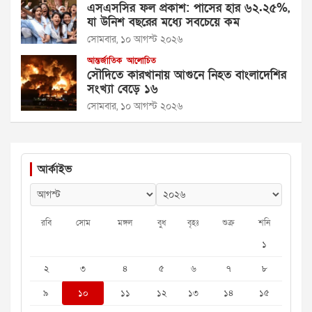
এসএসসির ফল প্রকাশ: পাসের হার ৬২.২৫%,
যা উনিশ বছরের মধ্যে সবচেয়ে কম
সোমবার, ১০ আগস্ট ২০২৬
আন্তর্জাতিক
আলোচিত
সৌদিতে কারখানায় আগুনে নিহত বাংলাদেশির
সংখ্যা বেড়ে ১৬
সোমবার, ১০ আগস্ট ২০২৬
আর্কাইভ
রবি
সোম
মঙ্গল
বুধ
বৃহঃ
শুক্র
শনি
১
২
৩
৪
৫
৬
৭
৮
৯
১০
১১
১২
১৩
১৪
১৫