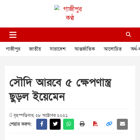
Skip
to
content
গাজীপুর কণ্ঠ
গণমানুষের কণ্ঠ
গাজীপুর
জাতীয়
সারাদেশ
আন্তর্জাতিক
আলোচিত
অর্থ-
সৌদি আরবে ৫ ক্ষেপণাস্ত্র
ছুড়ল ইয়েমেন
বৃহস্পতিবার, ২৮ অক্টোবর ২০২১
শেয়ার করুন: