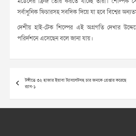
মডেলের ফ্রিজ তৈরি করতে যাচ্ছে তারা। শৈল্পিক সৌন্
সর্বাধুনিক ফিচারসহ সবদিক দিয়ে যা হবে বিশ্বের অন্যতম স
দেশীয় হাই-টেক শিল্পের এই অগ্রগতি দেখার উদ্দেশ্যেই
পরির্দশনে এসেছেন বলে জানা যায়।
Post
টঙ্গীতে ৩২ হাজার ইয়াবা ট্যাবলেটসহ চার জনকে গ্রেপ্তার করেছে
navigation
র‌্যাব-১