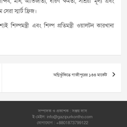
দর্য, মান, আভিজাত্য, ধারণ ক্ষমতা, সাশ্রয়ী মূল্য এবং
েরা স্মার্ট ফ্রিজ।
 শিল্পমন্ত্রী এবং শিল্প প্রতিমন্ত্রী ওয়ালটন কারখানা
অগ্নিঝুঁকিতে গাজীপুরের ১৩৩ মার্কেট
সম্পাদক ও প্রকাশক : সঞ্জয় দাস
ই-মেইল: info@gazipurkontho.com
যোগাযোগ : +8801873799122