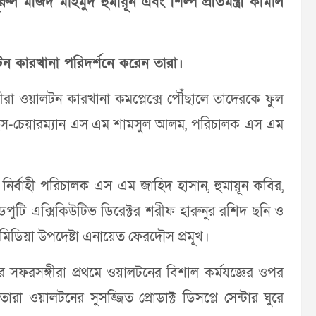
রুল মজিদ মাহমুদ হুমায়ূন এবং শিল্প প্রতিমন্ত্রী কামাল
লটন কারখানা পরিদর্শনে করেন তারা।
সঙ্গীরা ওয়ালটন কারখানা কমপ্লেক্সে পৌঁছালে তাদেরকে ফুল
র ভাইস-চেয়ারম্যান এস এম শামসুল আলম, পরিচালক এস এম
ির নির্বাহী পরিচালক এস এম জাহিদ হাসান, হুমায়ূন কবির,
টি এক্সিকিউটিভ ডিরেক্টর শরীফ হারুনুর রশিদ ছনি ও
মিডিয়া উপদেষ্টা এনায়েত ফেরদৌস প্রমূখ।
বং তাদের সফরসঙ্গীরা প্রথমে ওয়ালটনের বিশাল কর্মযজ্ঞের ওপর
া ওয়ালটনের সুসজ্জিত প্রোডাক্ট ডিসপ্লে সেন্টার ঘুরে