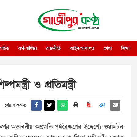
গাজীপুর কণ্ঠ
গণমানুষের কণ্ঠ
োচিত
অর্থ-বাণিজ্য
রাজনীতি
আইন-আদালত
খেলা
শিক্ষা
ন্ত্রী ও প্রতিমন্ত্রী
শেয়ার করুন:
্পের অভাবনীয় অগ্রগতি পর্যবেক্ষণের উদ্দেশ্যে ওয়ালটন