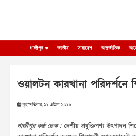
Skip
to
content
গাজীপুর
জাতীয়
সারাদেশ
আন্তর্জাতিক
আল
ওয়ালটন কারখানা পরিদর্শনে শিল্পম
বৃহস্পতিবার, ১১ এপ্রিল ২০১৯
গাজীপুর কণ্ঠ ডেস্ক :
দেশীয় প্রযুক্তিপণ্য উৎপাদন শিল