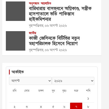
অনুসন্ধান
আলোচিত
বারিধারায় বাসভবনে অগ্নিকাণ্ড, সস্ত্রীক
হাসপাতালে ভর্তি পাকিস্তান
হাইকমিশনার
বৃহস্পতিবার, ০৬ আগস্ট ২০২৬
জাতীয়
কাজী জেসিনকে বিটিভির নতুন
মহাপরিচালক হিসেবে নিয়োগ
বৃহস্পতিবার, ০৬ আগস্ট ২০২৬
আর্কাইভ
রবি
সোম
মঙ্গল
বুধ
বৃহঃ
শুক্র
শনি
১
২
৩
৪
৫
৬
৭
৮