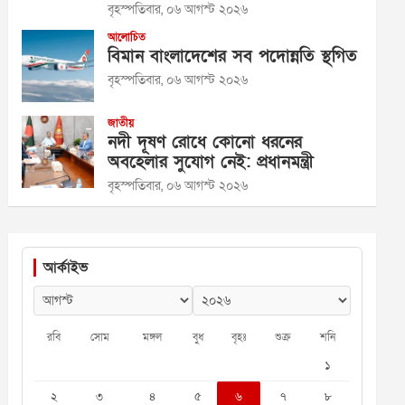
বৃহস্পতিবার, ০৬ আগস্ট ২০২৬
আলোচিত
বিমান বাংলাদেশের সব পদোন্নতি স্থগিত
বৃহস্পতিবার, ০৬ আগস্ট ২০২৬
জাতীয়
নদী দূষণ রোধে কোনো ধরনের
অবহেলার সুযোগ নেই: প্রধানমন্ত্রী
বৃহস্পতিবার, ০৬ আগস্ট ২০২৬
আর্কাইভ
রবি
সোম
মঙ্গল
বুধ
বৃহঃ
শুক্র
শনি
১
২
৩
৪
৫
৬
৭
৮