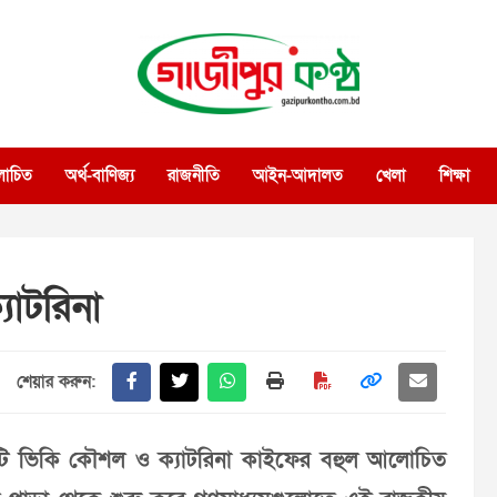
গাজীপুর কণ্ঠ
গণমানুষের কণ্ঠ
োচিত
অর্থ-বাণিজ্য
রাজনীতি
আইন-আদালত
খেলা
শিক্ষা
যাটরিনা
শেয়ার করুন:
 ভিকি কৌশল ও ক্যাটরিনা কাইফের বহুল আলোচিত