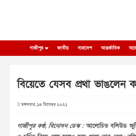
Skip
to
content
গাজীপুর
জাতীয়
সারাদেশ
আন্তর্জাতিক
আল
বিয়েতে যেসব প্রথা ভাঙলেন ক্
মঙ্গলবার, ১৪ ডিসেম্বর ২০২১
গাজীপুর কণ্ঠ, বিনোদন ডেস্ক :
আলোচিত বলিউড জুটি