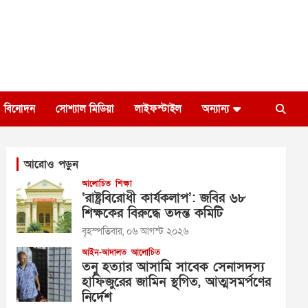
বিনোদন
সোশ্যাল মিডিয়া
লাইফস্টাইল
অন্যান্য
আরোও পড়ুন
আলোচিত
শিক্ষা
‘রাষ্ট্রবিরোধী কার্যকলাপ’: জবির ৬৮
শিক্ষকের বিরুদ্ধে তদন্ত কমিটি
বৃহস্পতিবার, ০৬ আগস্ট ২০২৬
আইন-আদালত
আলোচিত
তনু হত্যার আসামি সাবেক সেনাসদস্য
হাফিজুরের জামিন স্থগিত, আত্মসমর্পণের
নির্দেশ