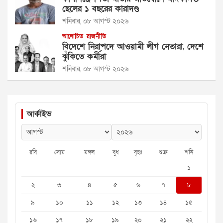
ছেলের ১ বছরের কারাদণ্ড
শনিবার, ০৮ আগস্ট ২০২৬
আলোচিত
রাজনীতি
বিদেশে নিরাপদে আওয়ামী লীগ নেতারা, দেশে
ঝুঁকিতে কর্মীরা
শনিবার, ০৮ আগস্ট ২০২৬
আর্কাইভ
রবি
সোম
মঙ্গল
বুধ
বৃহঃ
শুক্র
শনি
১
২
৩
৪
৫
৬
৭
৮
৯
১০
১১
১২
১৩
১৪
১৫
১৬
১৭
১৮
১৯
২০
২১
২২