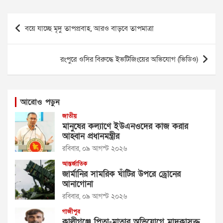
Post
বয়ে যাচ্ছে মৃদু তাপপ্রবাহ, আরও বাড়বে তাপমাত্রা
navigation
রংপুরে ওসির বিরুদ্ধে ইভটিজিংয়ের অভিযোগ (ভিডিও)
আরোও পড়ুন
জাতীয়
মানুষের কল্যাণে ইউএনওদের কাজ করার
আহ্বান প্রধানমন্ত্রীর
রবিবার, ০৯ আগস্ট ২০২৬
আন্তর্জাতিক
জার্মানির সামরিক ঘাঁটির উপরে ড্রোনের
আনাগোনা
রবিবার, ০৯ আগস্ট ২০২৬
গাজীপুর
কালীগঞ্জে পিতা-মাতার অভিযোগে মাদকাসক্ত