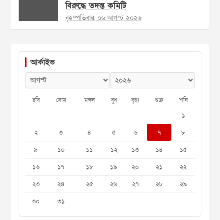
বিরুদ্ধে তদন্ত কমিটি
বৃহস্পতিবার, ০৬ আগস্ট ২০২৬
আর্কাইভ
রবি
সোম
মঙ্গল
বুধ
বৃহঃ
শুক্র
শনি
১
২
৩
৪
৫
৬
৭
৮
৯
১০
১১
১২
১৩
১৪
১৫
১৬
১৭
১৮
১৯
২০
২১
২২
২৩
২৪
২৫
২৬
২৭
২৮
২৯
৩০
৩১