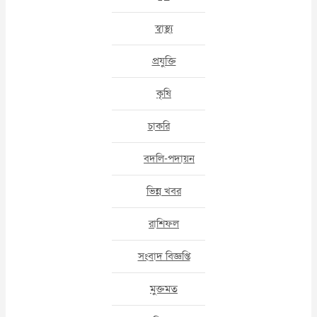
স্বাস্থ্য
প্রযুক্তি
কৃষি
চাকরি
বদলি-পদায়ন
ভিন্ন খবর
রাশিফল
সংবাদ বিজ্ঞপ্তি
মুক্তমত