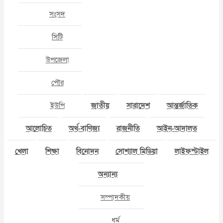
সংসদ
সিটি
উপজেলা
পৌর
ইউপি
জাতীয়
সারাদেশ
আন্তর্জাতিক
আলোচিত
অর্থ-বাণিজ্য
রাজনীতি
আইন-আদালত
খেলা
শিক্ষা
বিনোদন
সোশ্যাল মিডিয়া
লাইফস্টাইল
অন্যান্য
সম্পাদকীয়
ধর্ম