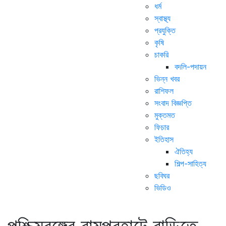
ধর্ম
স্বাস্থ্য
প্রযুক্তি
কৃষি
চাকরি
বদলি-পদায়ন
ভিন্ন খবর
রাশিফল
সংবাদ বিজ্ঞপ্তি
মুক্তমত
ফিচার
ইতিহাস
ঐতিহ্য
শিল্প-সাহিত্য
ছবিঘর
ভিডিও
পশ্চিমবঙ্গের রামপুরহাটে বাড়িতে