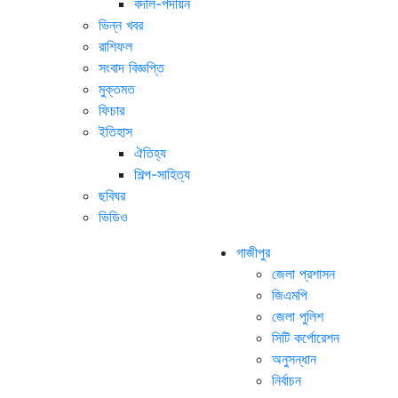
বদলি-পদায়ন
ভিন্ন খবর
রাশিফল
সংবাদ বিজ্ঞপ্তি
মুক্তমত
ফিচার
ইতিহাস
ঐতিহ্য
শিল্প-সাহিত্য
ছবিঘর
ভিডিও
গাজীপুর
জেলা প্রশাসন
জিএমপি
জেলা পুলিশ
সিটি কর্পোরেশন
অনুসন্ধান
নির্বাচন