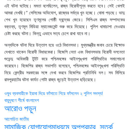
এই ঘটনা ঘটেছে। মমতা বলেছিলেন, রাজ্য বিরোধীশূন্য করতে হবে। সেই খেলাই
আমরা দেখছি।” সেলিমের অভিযোগ, রাজ্যের সর্বত্র খুন হচ্ছে। বোমা পড়ছে। ভাদু
শেখ খুন হয়েছেন তৃণমূলের গোষ্ঠী দ্বন্দ্বের জেরে। সিপিএম রাজ্য সম্পাদকের
বক্তব্য, তৃণমূল মিডিয়া ম্যানেজমেন্ট শুরু করে দিয়েছে। পুলিশ ধামাচাপা দেওয়ার
চেষ্টা করছে ঘটনা। কিন্তু এভাবে সত্য চেপে রাখা যাবে না।
অন্যদিকে ঘটনা ঘিরে উত্তাল হয়ে ওঠে বিধানসভা। মুখ্যমন্ত্রীর জবাব চেয়ে বিক্ষোভ
দেখাতে থাকেন বিরোধী বিধায়কেরা। বিজেপি নেতা এবং বিধানসভায় বিরোধী দলনেতা
শুভেন্দু অধিকারী টুইট করে পশ্চিমবঙ্গের আইনশৃঙ্খলা পরিস্থিতির সমালোচনা
করেছেন। বিজেপির রাজ্য সভাপতি বলেছেন, পশ্চিমবঙ্গের আইনশৃঙ্খলা পরিস্থিতি
নিয়ে কেন্দ্রীয় সরকারের সঙ্গে দেখা করবে বিজেপির প্রতিনিধি দল। সব মিলিয়ে
রামপুরহাটের ঘটনা কার্যত গোটা রাজ্য জুড়েই উত্তাপ ছড়িয়েছে।
Post
ওষুধ ব্যবসায়ীকে ইয়াবা দিয়ে ফাঁসাতে গিয়ে ফাঁসলেন ২ পুলিশ সদস্য!
বায়ুদূষণে শীর্ষে বাংলাদেশ
navigation
আরোও পড়ুন
আলোচিত
জাতীয়
সামাজিক যোগাযোগমাধ্যমে অপপ্রচার, সতর্ক