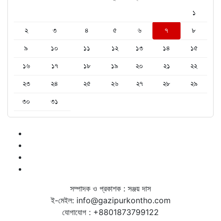
১
২
৩
৪
৫
৬
৭
৮
৯
১০
১১
১২
১৩
১৪
১৫
১৬
১৭
১৮
১৯
২০
২১
২২
২৩
২৪
২৫
২৬
২৭
২৮
২৯
৩০
৩১
সম্পাদক ও প্রকাশক : সঞ্জয় দাস
ই-মেইল: info@gazipurkontho.com
যোগাযোগ : +8801873799122