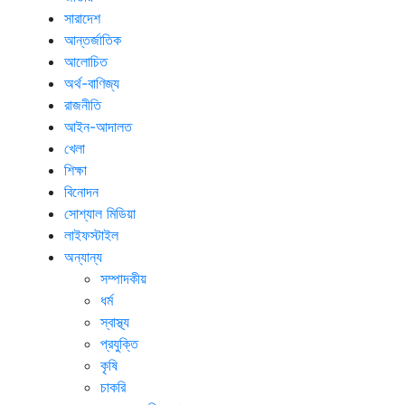
সারাদেশ
আন্তর্জাতিক
আলোচিত
অর্থ-বাণিজ্য
রাজনীতি
আইন-আদালত
খেলা
শিক্ষা
বিনোদন
সোশ্যাল মিডিয়া
লাইফস্টাইল
অন্যান্য
সম্পাদকীয়
ধর্ম
স্বাস্থ্য
প্রযুক্তি
কৃষি
চাকরি