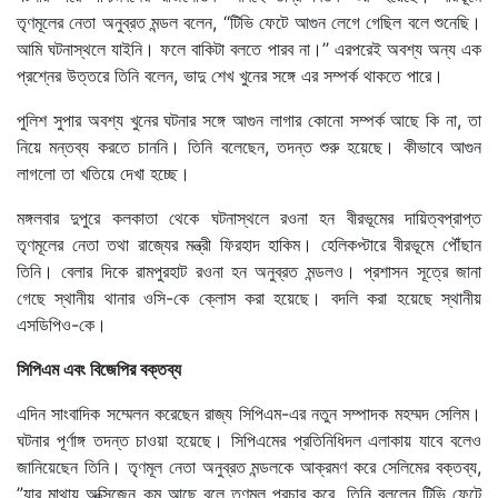
তৃণমূলের নেতা অনুব্রত মন্ডল বলেন, ‘‘টিভি ফেটে আগুন লেগে গেছিল বলে শুনেছি।
আমি ঘটনাস্থলে যাইনি। ফলে বাকিটা বলতে পারব না।’’ এরপরেই অবশ্য অন্য এক
প্রশ্নের উত্তরে তিনি বলেন, ভাদু শেখ খুনের সঙ্গে এর সম্পর্ক থাকতে পারে।
পুলিশ সুপার অবশ্য খুনের ঘটনার সঙ্গে আগুন লাগার কোনো সম্পর্ক আছে কি না, তা
নিয়ে মন্তব্য করতে চাননি। তিনি বলেছেন, তদন্ত শুরু হয়েছে। কীভাবে আগুন
লাগলো তা খতিয়ে দেখা হচ্ছে।
মঙ্গলবার দুপুরে কলকাতা থেকে ঘটনাস্থলে রওনা হন বীরভূমের দায়িত্বপ্রাপ্ত
তৃণমূলের নেতা তথা রাজ্যের মন্ত্রী ফিরহাদ হাকিম। হেলিকপ্টারে বীরভূমে পৌঁছান
তিনি। বেলার দিকে রামপুরহাট রওনা হন অনুব্রত মন্ডলও। প্রশাসন সূত্রে জানা
গেছে স্থানীয় থানার ওসি-কে ক্লোস করা হয়েছে। বদলি করা হয়েছে স্থানীয়
এসডিপিও-কে।
সিপিএম এবং বিজেপির বক্তব্য
এদিন সাংবাদিক সম্মেলন করেছেন রাজ্য সিপিএম-এর নতুন সম্পাদক মহম্মদ সেলিম।
ঘটনার পূর্ণাঙ্গ তদন্ত চাওয়া হয়েছে। সিপিএমের প্রতিনিধিদল এলাকায় যাবে বলেও
জানিয়েছেন তিনি। তৃণমূল নেতা অনুব্রত মন্ডলকে আক্রমণ করে সেলিমের বক্তব্য,
”যার মাথায় অক্সিজেন কম আছে বলে তৃণমূল প্রচার করে, তিনি বললেন টিভি ফেটে