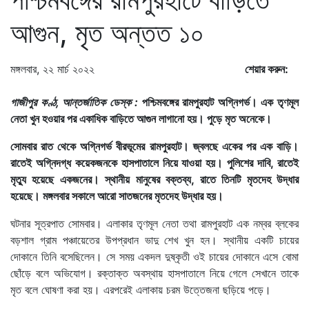
আগুন, মৃত অন্তত ১০
মঙ্গলবার, ২২ মার্চ ২০২২
শেয়ার করুন:
গাজীপুর কণ্ঠ, আন্তর্জাতিক ডেস্ক :
পশ্চিমবঙ্গের রামপুরহাট অগ্নিগর্ভ। এক তৃণমূল
নেতা খুন হওয়ার পর একাধিক বাড়িতে আগুন লাগানো হয়। পুড়ে মৃত অনেকে।
সোমবার রাত থেকে অগ্নিগর্ভ বীরভূমের রামপুরহাট। জ্বলছে একের পর এক বাড়ি।
রাতেই অগ্নিদগ্ধ কয়েকজনকে হাসপাতালে নিয়ে যাওয়া হয়। পুলিশের দাবি, রাতেই
মৃত্যু হয়েছে একজনের। স্থানীয় মানুষের বক্তব্য, রাতে তিনটি মৃতদেহ উদ্ধার
হয়েছে। মঙ্গলবার সকালে আরো সাতজনের মৃতদেহ উদ্ধার হয়।
ঘটনার সূত্রপাত সোমবার। এলাকার তৃণমূল নেতা তথা রামপুরহাট এক নম্বর ব্লকের
বড়শাল গ্রাম পঞ্চায়েতের উপপ্রধান ভাদু শেখ খুন হন। স্থানীয় একটি চায়ের
দোকানে তিনি বসেছিলেন। সে সময় একদল দুষ্কৃতী ওই চায়ের দোকানে এসে বোমা
ছোঁড়ে বলে অভিযোগ। রক্তাক্ত অবস্থায় হাসপাতালে নিয়ে গেলে সেখানে তাকে
মৃত বলে ঘোষণা করা হয়। এরপরেই এলাকায় চরম উত্তেজনা ছড়িয়ে পড়ে।