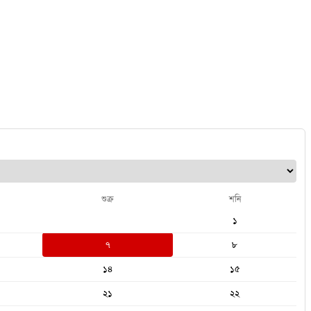
শুক্র
শনি
১
৭
৮
১৪
১৫
২১
২২