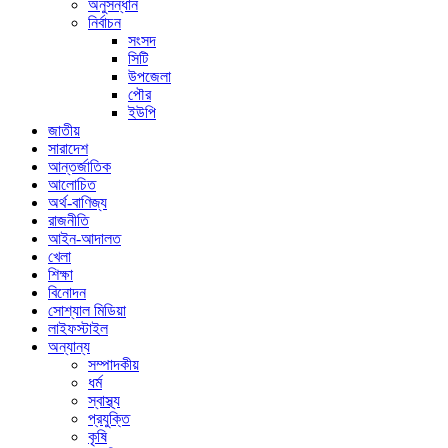
অনুসন্ধান
নির্বাচন
সংসদ
সিটি
উপজেলা
পৌর
ইউপি
জাতীয়
সারাদেশ
আন্তর্জাতিক
আলোচিত
অর্থ-বাণিজ্য
রাজনীতি
আইন-আদালত
খেলা
শিক্ষা
বিনোদন
সোশ্যাল মিডিয়া
লাইফস্টাইল
অন্যান্য
সম্পাদকীয়
ধর্ম
স্বাস্থ্য
প্রযুক্তি
কৃষি