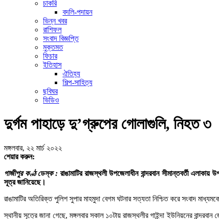
চাকরি
বদলি-পদায়ন
ভিন্ন খবর
রাশিফল
সংবাদ বিজ্ঞপ্তি
মুক্তমত
ফিচার
ইতিহাস
ঐতিহ্য
শিল্প-সাহিত্য
ছবিঘর
ভিডিও
দুর্গম পাহাড়ে দু’গ্রুপের গোলাগুলি, নিহত ৩
মঙ্গলবার, ২২ মার্চ ২০২২
শেয়ার করুন:
গাজীপুর কণ্ঠ ডেস্ক :
রাঙামাটির রাজস্থলী উপজেলাধীন বান্দরবান সীমান্তবর্তী এলাকায় 
সূত্র জানিয়েছে।
রাঙামাটির অতিরিক্ত পুলিশ সুপার মাহমুদা বেগম ঘটনার সত্যতা নিশ্চিত করে সংবাদ মাধ্
স্থানীয় সূত্রে জানা গেছে, মঙ্গলবার সকাল ১০টায় রাজস্থলীর গাইন্দা ইউনিয়নের বান্দরবান