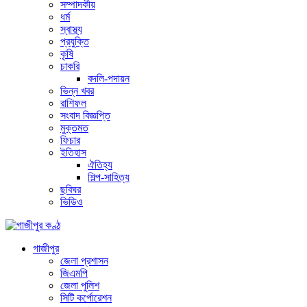
সম্পাদকীয়
ধর্ম
স্বাস্থ্য
প্রযুক্তি
কৃষি
চাকরি
বদলি-পদায়ন
ভিন্ন খবর
রাশিফল
সংবাদ বিজ্ঞপ্তি
মুক্তমত
ফিচার
ইতিহাস
ঐতিহ্য
শিল্প-সাহিত্য
ছবিঘর
ভিডিও
গাজীপুর
জেলা প্রশাসন
জিএমপি
জেলা পুলিশ
সিটি কর্পোরেশন