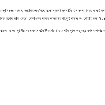
 অবস্থান নেয়া অজ্ঞাত সন্ত্রাসীদের গুলিতে ঘটনা স্থলেই মগপার্টির তিন সদস্য নিহত ও দুই
প্ত তথ্যে জানা গেছে, গোলাগুলির ঘটনায় জামছড়ির থাংকুই পাড়ার অং থোয়াই মার্মা (৪৫) 
ানিয়েছেন, আমরা স্থানীয়দের মাধ্যমে ঘটনাটি শুনেছি। তবে ঘটনাস্থল অত্যন্ত দুর্গম এলাক