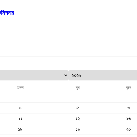
ইকমিশনার
মঙ্গল
বুধ
বৃহঃ
৪
৫
৬
১১
১২
১৩
১৮
১৯
২০