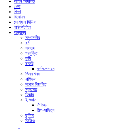
আইন-আদালত
খেলা
শিক্ষা
বিনোদন
সোশ্যাল মিডিয়া
লাইফস্টাইল
অন্যান্য
সম্পাদকীয়
ধর্ম
স্বাস্থ্য
প্রযুক্তি
কৃষি
চাকরি
বদলি-পদায়ন
ভিন্ন খবর
রাশিফল
সংবাদ বিজ্ঞপ্তি
মুক্তমত
ফিচার
ইতিহাস
ঐতিহ্য
শিল্প-সাহিত্য
ছবিঘর
ভিডিও