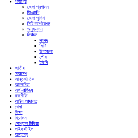
গাজীপুর
জেলা প্রশাসন
জিএমপি
জেলা পুলিশ
সিটি কর্পোরেশন
অনুসন্ধান
নির্বাচন
সংসদ
সিটি
উপজেলা
পৌর
ইউপি
জাতীয়
সারাদেশ
আন্তর্জাতিক
আলোচিত
অর্থ-বাণিজ্য
রাজনীতি
আইন-আদালত
খেলা
শিক্ষা
বিনোদন
সোশ্যাল মিডিয়া
লাইফস্টাইল
অন্যান্য