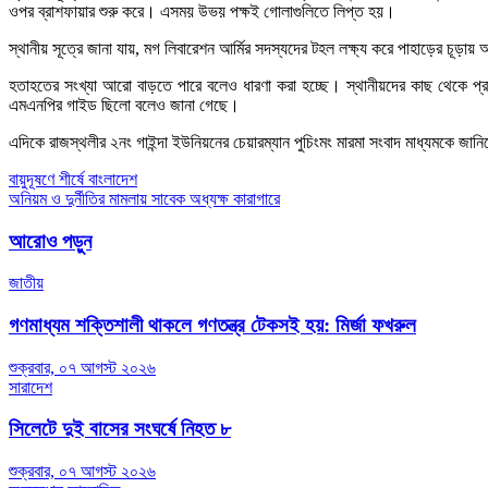
ওপর ব্রাশফায়ার শুরু করে। এসময় উভয় পক্ষই গোলাগুলিতে লিপ্ত হয়।
স্থানীয় সূত্রে জানা যায়, মগ লিবারেশন আর্মির সদস্যদের টহল লক্ষ্য করে পাহাড়ের চূড়ায়
হতাহতের সংখ্যা আরো বাড়তে পারে বলেও ধারণা করা হচ্ছে। স্থানীয়দের কাছ থেকে প্রা
এমএনপির গাইড ছিলো বলেও জানা গেছে।
এদিকে রাজস্থলীর ২নং গাইন্দা ইউনিয়নের চেয়ারম্যান পুচিংমং মারমা সংবাদ মাধ্যমকে জ
Post
বায়ুদূষণে শীর্ষে বাংলাদেশ
অনিয়ম ও দুর্নীতির মামলায় সাবেক অধ্যক্ষ কারাগারে
navigation
আরোও পড়ুন
জাতীয়
গণমাধ্যম শক্তিশালী থাকলে গণতন্ত্র টেকসই হয়: মির্জা ফখরুল
শুক্রবার, ০৭ আগস্ট ২০২৬
সারাদেশ
সিলেটে দুই বাসের সংঘর্ষে নিহত ৮
শুক্রবার, ০৭ আগস্ট ২০২৬