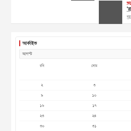
আল
‘র
বৃ
আর্কাইভ
রবি
সোম
২
৩
৯
১০
১৬
১৭
২৩
২৪
৩০
৩১