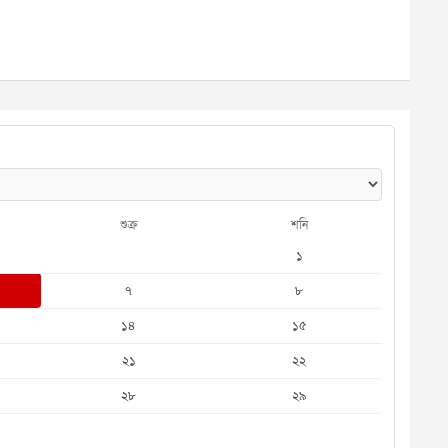
শুক্র
শনি
১
৭
৮
১৪
১৫
২১
২২
২৮
২৯