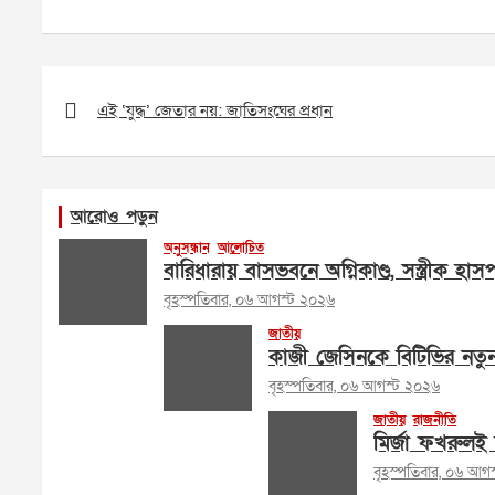
Post
navigation
এই ‘যুদ্ধ’ জেতার নয়: জাতিসংঘের প্রধান
আরোও পড়ুন
অনুসন্ধান
আলোচিত
বারিধারায় বাসভবনে অগ্নিকাণ্ড, সস্ত্রীক হা
বৃহস্পতিবার, ০৬ আগস্ট ২০২৬
জাতীয়
কাজী জেসিনকে বিটিভির নতু
বৃহস্পতিবার, ০৬ আগস্ট ২০২৬
জাতীয়
রাজনীতি
মির্জা ফখরুলই 
বৃহস্পতিবার, ০৬ আগ