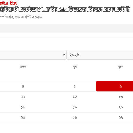
োচিত
শিক্ষা
াষ্ট্রবিরোধী কার্যকলাপ’: জবির ৬৮ শিক্ষকের বিরুদ্ধে তদন্ত কমিটি
হস্পতিবার, ০৬ আগস্ট ২০২৬
মঙ্গল
বুধ
বৃহঃ
৪
৫
৬
১১
১২
১৩
১৮
১৯
২০
২৫
২৬
২৭