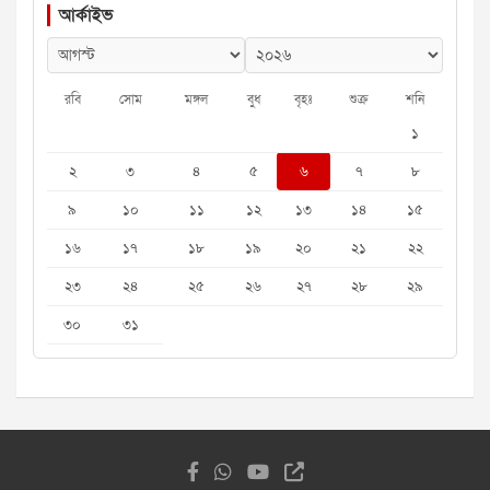
আর্কাইভ
রবি
সোম
মঙ্গল
বুধ
বৃহঃ
শুক্র
শনি
১
২
৩
৪
৫
৬
৭
৮
৯
১০
১১
১২
১৩
১৪
১৫
১৬
১৭
১৮
১৯
২০
২১
২২
২৩
২৪
২৫
২৬
২৭
২৮
২৯
৩০
৩১