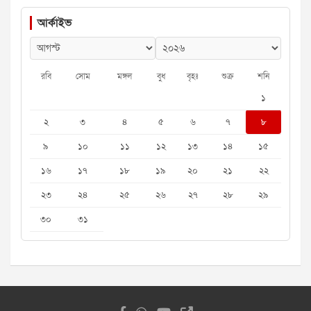
আর্কাইভ
রবি
সোম
মঙ্গল
বুধ
বৃহঃ
শুক্র
শনি
১
২
৩
৪
৫
৬
৭
৮
৯
১০
১১
১২
১৩
১৪
১৫
১৬
১৭
১৮
১৯
২০
২১
২২
২৩
২৪
২৫
২৬
২৭
২৮
২৯
৩০
৩১