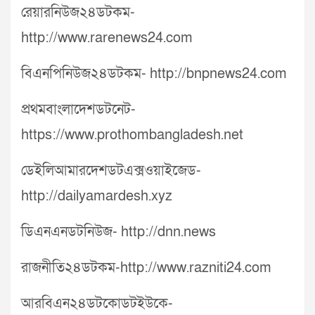
রেয়ারনিউজ২৪ডটকম-
http://www.rarenews24.com
বিএনপিনিউজ২৪ডটকম- http://bnpnews24.com
প্রথমবাংলাদেশডটনেট-
https://www.prothombangladesh.net
ডেইলিআমারদেশডটএক্সওয়াইজেড-
http://dailyamardesh.xyz
ডিএনএনডটনিউজ- http://dnn.news
রাজনীতি২৪ডটকম-http://www.razniti24.com
আরবিএন২৪ডটকোডটইউকে-