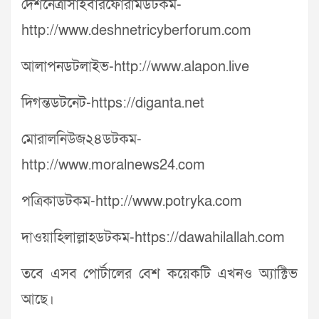
দেশনেত্রীসাইবারফোরামডটকম-
http://www.deshnetricyberforum.com
আলাপনডটলাইভ-http://www.alapon.live
দিগন্তডটনেট-https://diganta.net
মোরালনিউজ২৪ডটকম-
http://www.moralnews24.com
পত্রিকাডটকম-http://www.potryka.com
দাওয়াহিলাল্লাহডটকম-https://dawahilallah.com
তবে এসব পোর্টালের বেশ কয়েকটি এখনও অ্যাক্টিভ
আছে।