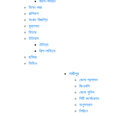
বদলি-পদায়ন
ভিন্ন খবর
রাশিফল
সংবাদ বিজ্ঞপ্তি
মুক্তমত
ফিচার
ইতিহাস
ঐতিহ্য
শিল্প-সাহিত্য
ছবিঘর
ভিডিও
গাজীপুর
জেলা প্রশাসন
জিএমপি
জেলা পুলিশ
সিটি কর্পোরেশন
অনুসন্ধান
নির্বাচন