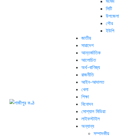
সংসদ
সিটি
উপজেলা
পৌর
ইউপি
জাতীয়
সারাদেশ
আন্তর্জাতিক
আলোচিত
অর্থ-বাণিজ্য
রাজনীতি
আইন-আদালত
খেলা
শিক্ষা
বিনোদন
সোশ্যাল মিডিয়া
লাইফস্টাইল
অন্যান্য
সম্পাদকীয়