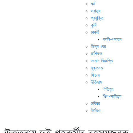
ধর্ম
স্বাস্থ্য
প্রযুক্তি
কৃষি
চাকরি
বদলি-পদায়ন
ভিন্ন খবর
রাশিফল
সংবাদ বিজ্ঞপ্তি
মুক্তমত
ফিচার
ইতিহাস
ঐতিহ্য
শিল্প-সাহিত্য
ছবিঘর
ভিডিও
উত্তরায় দুই গৃহকর্মীর রহস্যজনক