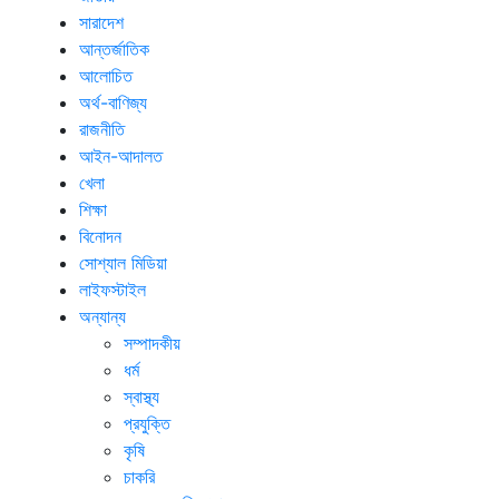
সারাদেশ
আন্তর্জাতিক
আলোচিত
অর্থ-বাণিজ্য
রাজনীতি
আইন-আদালত
খেলা
শিক্ষা
বিনোদন
সোশ্যাল মিডিয়া
লাইফস্টাইল
অন্যান্য
সম্পাদকীয়
ধর্ম
স্বাস্থ্য
প্রযুক্তি
কৃষি
চাকরি