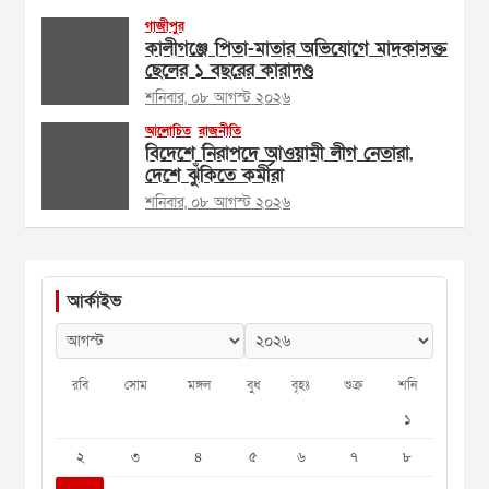
গাজীপুর
কালীগঞ্জে পিতা-মাতার অভিযোগে মাদকাসক্ত
ছেলের ১ বছরের কারাদণ্ড
শনিবার, ০৮ আগস্ট ২০২৬
আলোচিত
রাজনীতি
বিদেশে নিরাপদে আওয়ামী লীগ নেতারা,
দেশে ঝুঁকিতে কর্মীরা
শনিবার, ০৮ আগস্ট ২০২৬
আর্কাইভ
রবি
সোম
মঙ্গল
বুধ
বৃহঃ
শুক্র
শনি
১
২
৩
৪
৫
৬
৭
৮