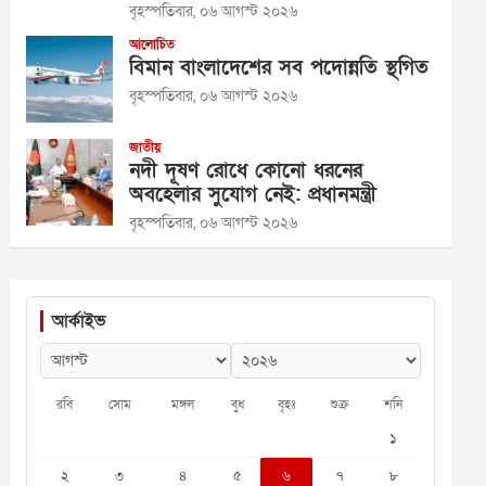
বৃহস্পতিবার, ০৬ আগস্ট ২০২৬
আলোচিত
বিমান বাংলাদেশের সব পদোন্নতি স্থগিত
বৃহস্পতিবার, ০৬ আগস্ট ২০২৬
জাতীয়
নদী দূষণ রোধে কোনো ধরনের
অবহেলার সুযোগ নেই: প্রধানমন্ত্রী
বৃহস্পতিবার, ০৬ আগস্ট ২০২৬
আর্কাইভ
রবি
সোম
মঙ্গল
বুধ
বৃহঃ
শুক্র
শনি
১
২
৩
৪
৫
৬
৭
৮