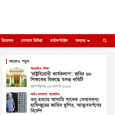
বিনোদন
সোশ্যাল মিডিয়া
লাইফস্টাইল
অন্যান্য
আরোও পড়ুন
আলোচিত
শিক্ষা
‘রাষ্ট্রবিরোধী কার্যকলাপ’: জবির ৬৮
শিক্ষকের বিরুদ্ধে তদন্ত কমিটি
বৃহস্পতিবার, ০৬ আগস্ট ২০২৬
আইন-আদালত
আলোচিত
তনু হত্যার আসামি সাবেক সেনাসদস্য
হাফিজুরের জামিন স্থগিত, আত্মসমর্পণের
নির্দেশ