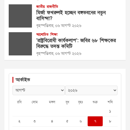
জাতীয়
রাজনীতি
মির্জা ফখরুলই হচ্ছেন বঙ্গভবনের নতুন
বাসিন্দা?
বৃহস্পতিবার, ০৬ আগস্ট ২০২৬
আলোচিত
শিক্ষা
‘রাষ্ট্রবিরোধী কার্যকলাপ’: জবির ৬৮ শিক্ষকের
বিরুদ্ধে তদন্ত কমিটি
বৃহস্পতিবার, ০৬ আগস্ট ২০২৬
আর্কাইভ
রবি
সোম
মঙ্গল
বুধ
বৃহঃ
শুক্র
শনি
১
২
৩
৪
৫
৬
৭
৮