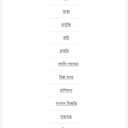
স্বাস্থ্য
প্রযুক্তি
কৃষি
চাকরি
বদলি-পদায়ন
ভিন্ন খবর
রাশিফল
সংবাদ বিজ্ঞপ্তি
মুক্তমত