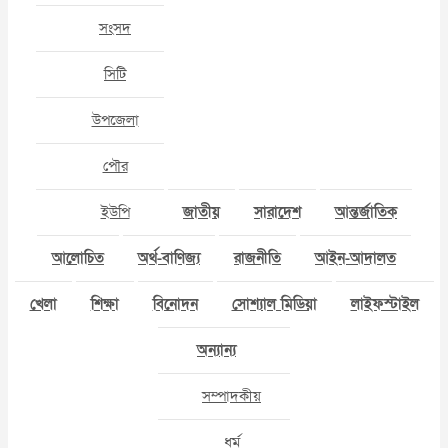
সংসদ
সিটি
উপজেলা
পৌর
ইউপি
জাতীয়
সারাদেশ
আন্তর্জাতিক
আলোচিত
অর্থ-বাণিজ্য
রাজনীতি
আইন-আদালত
খেলা
শিক্ষা
বিনোদন
সোশ্যাল মিডিয়া
লাইফস্টাইল
অন্যান্য
সম্পাদকীয়
ধর্ম