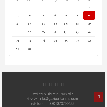
১
২
৩
৪
৫
৬
৭
৮
৯
১০
১১
১২
১৩
১৪
১৫
১৬
১৭
১৮
১৯
২০
২১
২২
২৩
২৪
২৫
২৬
২৭
২৮
২৯
৩০
৩১
সম্পাদক ও প্রকাশক : সঞ্জয় দাস
ই-মেইল: info@gazipurkontho.com
যোগাযোগ : +8801873799122