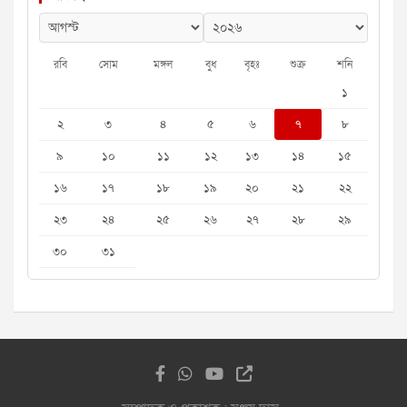
রবি
সোম
মঙ্গল
বুধ
বৃহঃ
শুক্র
শনি
১
২
৩
৪
৫
৬
৭
৮
৯
১০
১১
১২
১৩
১৪
১৫
১৬
১৭
১৮
১৯
২০
২১
২২
২৩
২৪
২৫
২৬
২৭
২৮
২৯
৩০
৩১