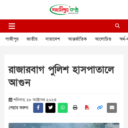
Skip
to
content
গাজীপুর কণ্ঠ
গণমানুষের কণ্ঠ
গাজীপুর
জাতীয়
সারাদেশ
আন্তর্জাতিক
আলোচিত
অর্থ-
রাজারবাগ পুলিশ হাসপাতালে
আগুন
শনিবার, ২৮ অক্টোবর ২০২৩
শেয়ার করুন: