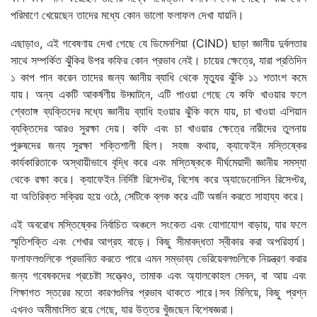
পরিমাণে খেয়েছেন তাদের মধ্যে কোন ভালো ফলাফল দেখা যায়নি।
এছাড়াও, এই গবেষণায় দেখা গেছে যে ডিমেনশিয়া (CIND) ছাড়া জ্ঞানীয় দুর্বলতার
সাথে সম্পর্কিত ঝুঁকির উপর কফির কোন প্রভাব নেই। চায়ের ক্ষেত্রে, যারা প্রতিদিন
১ কাপ পান করেন তাদের জন্য জ্ঞানীয় ব্যাধি থেকে মৃত্যুর ঝুঁকি ১১ শতাংশ কমে
যায়। অন্য একটি আকর্ষণীয় উদ্ঘাটনে, এটি পাওয়া গেছে যে কফি খাওয়ার ফলে
শ্বেতাঙ্গ ব্যক্তিদের মধ্যে জ্ঞানীয় ব্যাধি হওয়ার ঝুঁকি কমে যায়, চা খাওয়া এশিয়ান
ব্যক্তিদের আরও সুরক্ষা দেয়। কফি এবং চা খাওয়ার ক্ষেত্রে নারীদের তুলনায়
পুরুষদের জন্য সুরক্ষা শক্তিশালী ছিল। সহজ কথায়, ক্যাফেইন মস্তিষ্কের
কার্যকারিতাকে অস্থায়ীভাবে বৃদ্ধি করে এবং মস্তিষ্ককে দীর্ঘমেয়াদী জ্ঞানীয় সমস্যা
থেকে রক্ষা করে। ক্যাফেইন নির্দিষ্ট রিসেপ্টর, বিশেষ করে অ্যাডেনোসিন রিসেপ্টর,
যা অতিরিক্ত সক্রিয় হয়ে ওঠে, সেটিকে ব্লক করে এটি অর্জন করতে সাহায্য করে।
এই অবরোধ মস্তিষ্কের নির্বাচিত অঞ্চলে সংকেত এবং যোগাযোগ বাড়ায়, যার ফলে
স্মৃতিশক্তি এবং শেখার আগ্রহ বাড়ে। কিছু সীমাবদ্ধতা স্বীকার করা অপরিহার্য।
ফলাফলগুলিকে প্রভাবিত করতে পারে এমন সম্ভাব্য ভেরিয়েবলগুলিকে নিয়ন্ত্রণ করার
জন্য গবেষকদের প্রচেষ্টা সত্ত্বেও, তামাক এবং অ্যালকোহল সেবন, বা আয় এবং
শিক্ষাগত স্তরের মতো কারণগুলির প্রভাব থাকতে পারে।সব মিলিয়ে, কিছু প্রশ্ন
এখনও অমীমাংসিত রয়ে গেছে, যার উত্তর খুঁজছেন বিশেষজ্ঞরা।