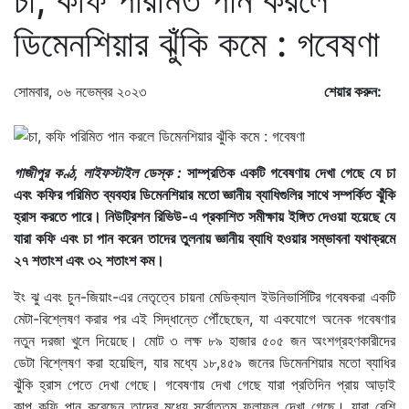
ডিমেনশিয়ার ঝুঁকি কমে : গবেষণা
সোমবার, ০৬ নভেম্বর ২০২৩
শেয়ার করুন:
গাজীপুর কণ্ঠ, লাইফস্টাইল ডেস্ক :
সাম্প্রতিক একটি গবেষণায় দেখা গেছে যে চা
এবং কফির পরিমিত ব্যবহার ডিমেনশিয়ার মতো জ্ঞানীয় ব্যাধিগুলির সাথে সম্পর্কিত ঝুঁকি
হ্রাস করতে পারে। নিউট্রিশন রিভিউ-এ প্রকাশিত সমীক্ষায় ইঙ্গিত দেওয়া হয়েছে যে
যারা কফি এবং চা পান করেন তাদের তুলনায় জ্ঞানীয় ব্যাধি হওয়ার সম্ভাবনা যথাক্রমে
২৭ শতাংশ এবং ৩২ শতাংশ কম।
ইং ঝু এবং চুন-জিয়াং-এর নেতৃত্বে চায়না মেডিক্যাল ইউনিভার্সিটির গবেষকরা একটি
মেটা-বিশ্লেষণ করার পর এই সিদ্ধান্তে পৌঁছেছেন, যা একযোগে অনেক গবেষণার
নতুন দরজা খুলে দিয়েছে। মোট ৩ লক্ষ ৮৯ হাজার ৫০৫ জন অংশগ্রহণকারীদের
ডেটা বিশ্লেষণ করা হয়েছিল, যার মধ্যে ১৮,৪৫৯ জনের ডিমেনশিয়ার মতো ব্যাধির
ঝুঁকি হ্রাস পেতে দেখা গেছে। গবেষণায় দেখা গেছে যারা প্রতিদিন প্রায় আড়াই
কাপ কফি পান করেছেন তাদের মধ্যে সর্বোত্তম ফলাফল দেখা গেছে। যারা বেশি