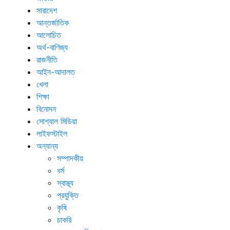
সারাদেশ
আন্তর্জাতিক
আলোচিত
অর্থ-বাণিজ্য
রাজনীতি
আইন-আদালত
খেলা
শিক্ষা
বিনোদন
সোশ্যাল মিডিয়া
লাইফস্টাইল
অন্যান্য
সম্পাদকীয়
ধর্ম
স্বাস্থ্য
প্রযুক্তি
কৃষি
চাকরি