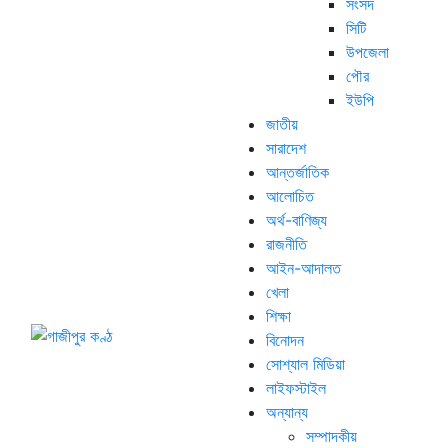
সংসদ
সিটি
উপজেলা
পৌর
ইউপি
জাতীয়
সারাদেশ
আন্তর্জাতিক
আলোচিত
অর্থ-বাণিজ্য
রাজনীতি
আইন-আদালত
খেলা
শিক্ষা
বিনোদন
সোশ্যাল মিডিয়া
লাইফস্টাইল
অন্যান্য
সম্পাদকীয়