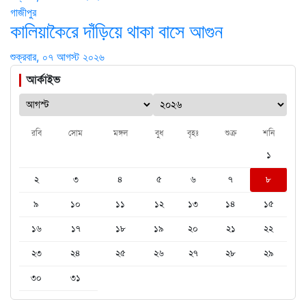
গাজীপুর
কালিয়াকৈরে দাঁড়িয়ে থাকা বাসে আগুন
শুক্রবার, ০৭ আগস্ট ২০২৬
আর্কাইভ
রবি
সোম
মঙ্গল
বুধ
বৃহঃ
শুক্র
শনি
১
২
৩
৪
৫
৬
৭
৮
৯
১০
১১
১২
১৩
১৪
১৫
১৬
১৭
১৮
১৯
২০
২১
২২
২৩
২৪
২৫
২৬
২৭
২৮
২৯
৩০
৩১