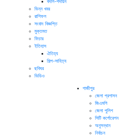
বদলি-পদায়ন
ভিন্ন খবর
রাশিফল
সংবাদ বিজ্ঞপ্তি
মুক্তমত
ফিচার
ইতিহাস
ঐতিহ্য
শিল্প-সাহিত্য
ছবিঘর
ভিডিও
গাজীপুর
জেলা প্রশাসন
জিএমপি
জেলা পুলিশ
সিটি কর্পোরেশন
অনুসন্ধান
নির্বাচন