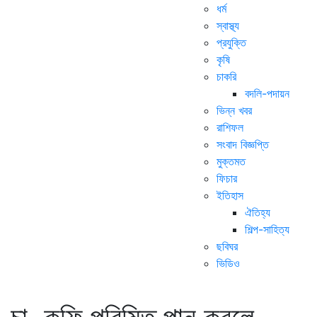
ধর্ম
স্বাস্থ্য
প্রযুক্তি
কৃষি
চাকরি
বদলি-পদায়ন
ভিন্ন খবর
রাশিফল
সংবাদ বিজ্ঞপ্তি
মুক্তমত
ফিচার
ইতিহাস
ঐতিহ্য
শিল্প-সাহিত্য
ছবিঘর
ভিডিও
চা, কফি পরিমিত পান করলে