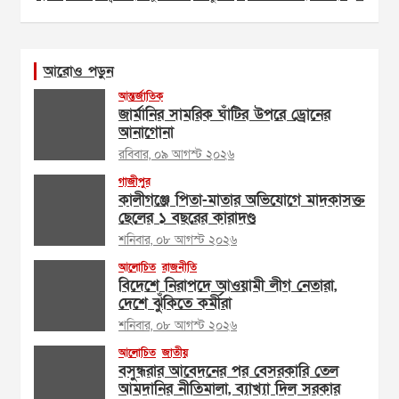
আরোও পড়ুন
আন্তর্জাতিক
জার্মানির সামরিক ঘাঁটির উপরে ড্রোনের
আনাগোনা
রবিবার, ০৯ আগস্ট ২০২৬
গাজীপুর
কালীগঞ্জে পিতা-মাতার অভিযোগে মাদকাসক্ত
ছেলের ১ বছরের কারাদণ্ড
শনিবার, ০৮ আগস্ট ২০২৬
আলোচিত
রাজনীতি
বিদেশে নিরাপদে আওয়ামী লীগ নেতারা,
দেশে ঝুঁকিতে কর্মীরা
শনিবার, ০৮ আগস্ট ২০২৬
আলোচিত
জাতীয়
বসুন্ধরার আবেদনের পর বেসরকারি তেল
আমদানির নীতিমালা, ব্যাখ্যা দিল সরকার