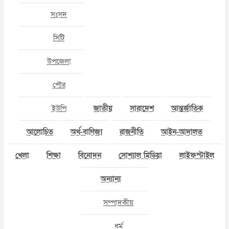
সংসদ
সিটি
উপজেলা
পৌর
ইউপি
জাতীয়
সারাদেশ
আন্তর্জাতিক
আলোচিত
অর্থ-বাণিজ্য
রাজনীতি
আইন-আদালত
খেলা
শিক্ষা
বিনোদন
সোশ্যাল মিডিয়া
লাইফস্টাইল
অন্যান্য
সম্পাদকীয়
ধর্ম