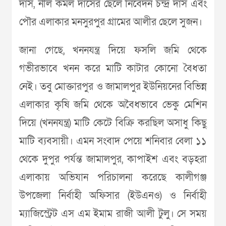
দাস, নীল কমল দাসের ছেলে নিবেদন চন্দ্র দাস এবং
পৌর এলাকার মনসুরপুর গ্রামের আলীর ছেলে সুজন।
জানা গেছে, খননযন্ত্র দিয়ে ফসলি জমি থেকে
গভীরভাবে খনন করে মাটি কাটার কোনো বৈধতা
নেই। তবু মোক্তারপুর ও জামালপুর ইউনিয়নের বিভিন্ন
এলাকার কৃষি জমি থেকে অবৈধভাবে ভেকু মেশিন
দিয়ে (খননযন্ত্র) মাটি কেটে বিক্রি করছিল অসাধু কিছু
মাটি ব্যবসায়ী। এমন সংবাদ পেয়ে শনিবার বেলা ১১
থেকে দুপুর পর্যন্ত জামালপুর, কাপাইশ এবং বড়হরা
এলাকায় অভিযান পরিচালনা করেছে কালীগঞ্জ
উপজেলা নির্বাহী অফিসার (ইউএনও) ও নির্বাহী
ম্যাজিস্ট্রেট এস এম ইমাম রাজী আলী টুলু। সে সময়