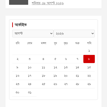
শনিবার, ০৮ আগস্ট ২০২৬
আর্কাইভ
রবি
সোম
মঙ্গল
বুধ
বৃহঃ
শুক্র
শনি
১
২
৩
৪
৫
৬
৭
৮
৯
১০
১১
১২
১৩
১৪
১৫
১৬
১৭
১৮
১৯
২০
২১
২২
২৩
২৪
২৫
২৬
২৭
২৮
২৯
৩০
৩১