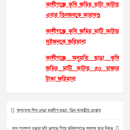
কালীগঞ্জে কৃষি জমির মাটা কাটায়
এবার তিনজনকে কারাদণ্ড
কালীগঞ্জে কৃষি জমির মাটি কাটায়
দুইজনকে জরিমানা
কালীগঞ্জে অনুমতি ছাড়া কৃষি
জমির মাটি কাটায় ৫০ হাজার
টাকা জরিমানা
Post
কানাডায় শিখ নেতা হরদীপ হত্যা: তিন ভারতীয় গ্রেপ্তার
navigation
ধান গবেষণা চত্বরে ছবি তুলতে গিয়ে ছুরিকাঘাতে কলেজ ছাত্র নিহত