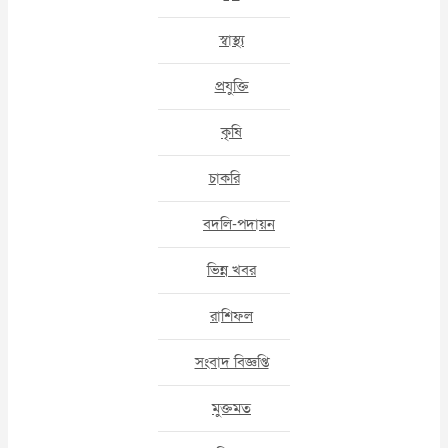
স্বাস্থ্য
প্রযুক্তি
কৃষি
চাকরি
বদলি-পদায়ন
ভিন্ন খবর
রাশিফল
সংবাদ বিজ্ঞপ্তি
মুক্তমত