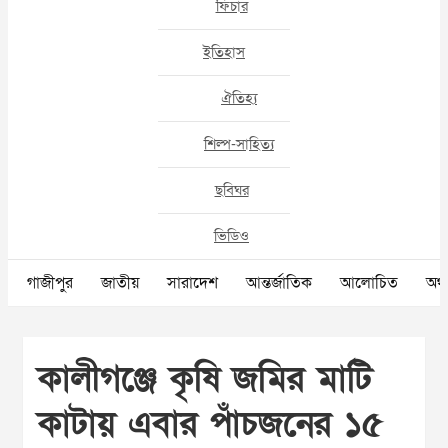
ফিচার
ইতিহাস
ঐতিহ্য
শিল্প-সাহিত্য
ছবিঘর
ভিডিও
গাজীপুর
জাতীয়
সারাদেশ
আন্তর্জাতিক
আলোচিত
অর্থ
কালীগঞ্জে কৃষি জমির মাটি
কাটায় এবার পাঁচজনের ১৫