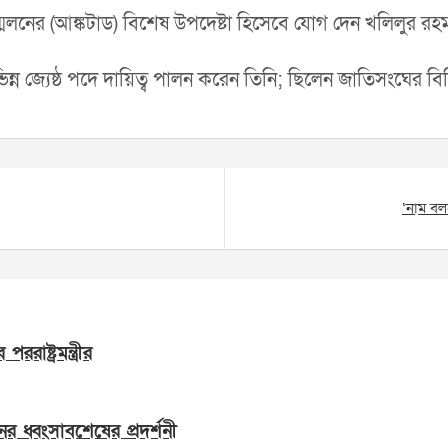
েলনের (আঙ্কটাড) বিশেষ উপদেষ্টা হিসেবে যোগ দেন খলিলুর রহ
 জ্যেষ্ঠ পদে দায়িত্ব পালন করেন তিনি; ছিলেন জাতিসংঘের বিভি
‘‌নাম বল
াষ্ট্রমন্ত্রীর
ের ধ্বংসাবশেষের প্রদর্শনী