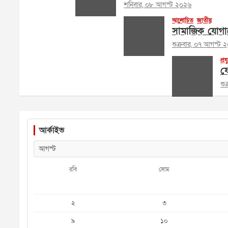
শনিবার, ০৮ আগস্ট ২০২৬
আলোচিত
জাতীয়
সামাজিক যোগায
শুক্রবার, ০৭ আগস্ট 
প্রয
ফে
শু
আর্কাইভ
রবি
সোম
২
৩
৯
১০