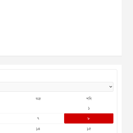
শুক্র
শনি
১
৭
৮
১৪
১৫