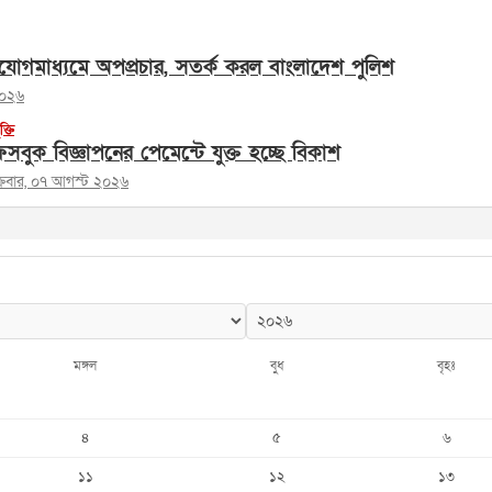
োগমাধ্যমে অপপ্রচার, সতর্ক করল বাংলাদেশ পুলিশ
২০২৬
ুক্তি
সবুক বিজ্ঞাপনের পেমেন্টে যুক্ত হচ্ছে বিকাশ
ক্রবার, ০৭ আগস্ট ২০২৬
মঙ্গল
বুধ
বৃহঃ
৪
৫
৬
১১
১২
১৩