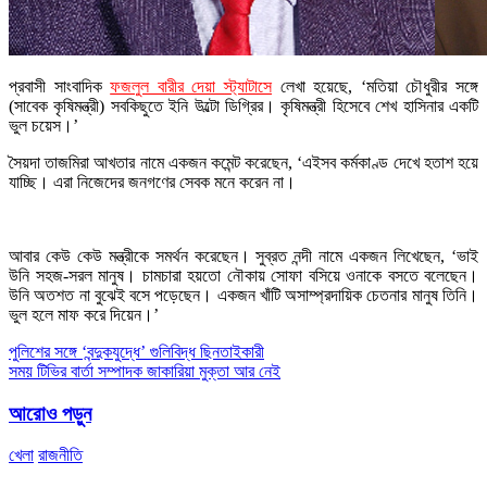
প্রবাসী সাংবাদিক
ফজলুল বারীর দেয়া
স্ট্যাটাসে
লেখা হয়েছে, ‘মতিয়া চৌধুরীর সঙ্গে
(সাবেক কৃষিমন্ত্রী) সবকিছুতে ইনি উল্টো ডিগ্রির। কৃষিমন্ত্রী হিসেবে শেখ হাসিনার একটি
ভুল চয়েস।’
সৈয়দা তাজমিরা আখতার নামে একজন কমেন্ট করেছেন, ‘এইসব কর্মকাণ্ড দেখে হতাশ হয়ে
যাচ্ছি। এরা নিজেদের জনগণের সেবক মনে করেন না।
আবার কেউ কেউ মন্ত্রীকে সমর্থন করেছেন। সুব্রত নন্দী নামে একজন লিখেছেন, ‘ভাই
উনি সহজ-সরল মানুষ। চামচারা হয়তো নৌকায় সোফা বসিয়ে ওনাকে বসতে বলেছেন।
উনি অতশত না বুঝেই বসে পড়েছেন। একজন খাঁটি অসাম্প্রদায়িক চেতনার মানুষ তিনি।
ভুল হলে মাফ করে দিয়েন।’
Post
পুলিশের সঙ্গে ‘বন্দুকযুদ্ধে’ গুলিবিদ্ধ ছিনতাইকারী
সময় টিভির বার্তা সম্পাদক জাকারিয়া মুক্তা আর নেই
navigation
আরোও পড়ুন
খেলা
রাজনীতি