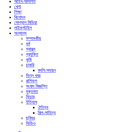
আইন-আদালত
খেলা
শিক্ষা
বিনোদন
সোশ্যাল মিডিয়া
লাইফস্টাইল
অন্যান্য
সম্পাদকীয়
ধর্ম
স্বাস্থ্য
প্রযুক্তি
কৃষি
চাকরি
বদলি-পদায়ন
ভিন্ন খবর
রাশিফল
সংবাদ বিজ্ঞপ্তি
মুক্তমত
ফিচার
ইতিহাস
ঐতিহ্য
শিল্প-সাহিত্য
ছবিঘর
ভিডিও