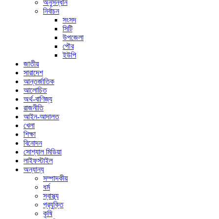
অনুসন্ধান
নির্বাচন
সংসদ
সিটি
উপজেলা
পৌর
ইউপি
জাতীয়
সারাদেশ
আন্তর্জাতিক
আলোচিত
অর্থ-বাণিজ্য
রাজনীতি
আইন-আদালত
খেলা
শিক্ষা
বিনোদন
সোশ্যাল মিডিয়া
লাইফস্টাইল
অন্যান্য
সম্পাদকীয়
ধর্ম
স্বাস্থ্য
প্রযুক্তি
কৃষি