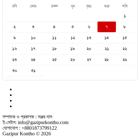
রবি
সোম
মঙ্গল
বুধ
বৃহঃ
শুক্র
শনি
১
২
৩
৪
৫
৬
৭
৮
৯
১০
১১
১২
১৩
১৪
১৫
১৬
১৭
১৮
১৯
২০
২১
২২
২৩
২৪
২৫
২৬
২৭
২৮
২৯
৩০
৩১
সম্পাদক ও প্রকাশক : সঞ্জয় দাস
ই-মেইল: info@gazipurkontho.com
যোগাযোগ : +8801873799122
Gazipur Kontho © 2026