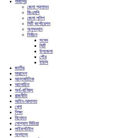
গাজীপুর
জেলা প্রশাসন
জিএমপি
জেলা পুলিশ
সিটি কর্পোরেশন
অনুসন্ধান
নির্বাচন
সংসদ
সিটি
উপজেলা
পৌর
ইউপি
জাতীয়
সারাদেশ
আন্তর্জাতিক
আলোচিত
অর্থ-বাণিজ্য
রাজনীতি
আইন-আদালত
খেলা
শিক্ষা
বিনোদন
সোশ্যাল মিডিয়া
লাইফস্টাইল
অন্যান্য