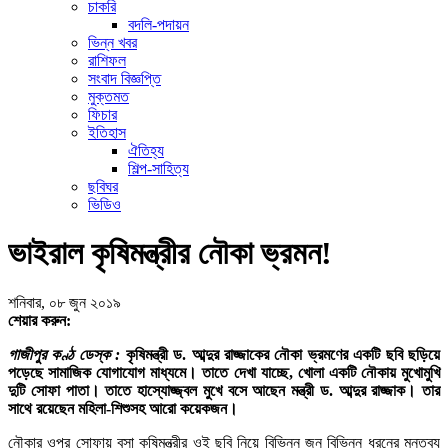
চাকরি
বদলি-পদায়ন
ভিন্ন খবর
রাশিফল
সংবাদ বিজ্ঞপ্তি
মুক্তমত
ফিচার
ইতিহাস
ঐতিহ্য
শিল্প-সাহিত্য
ছবিঘর
ভিডিও
ভাইরাল কৃষিমন্ত্রীর নৌকা ভ্রমন!
শনিবার, ০৮ জুন ২০১৯
শেয়ার করুন:
গাজীপুর কণ্ঠ ডেস্ক :
কৃষিমন্ত্রী ড. আব্দুর রাজ্জাকের নৌকা ভ্রমণের একটি ছবি ছড়িয়ে
পড়েছে সামাজিক যোগাযোগ মাধ্যমে। তাতে দেখা যাচ্ছে, খোলা একটি নৌকায় মুখোমুখি
দুটি সোফা পাতা। তাতে হাস্যোজ্জ্বল মুখে বসে আছেন মন্ত্রী ড. আব্দুর রাজ্জাক। তার
সাথে রয়েছেন মহিলা-শিশুসহ আরো কয়েকজন।
নৌকার ওপর সোফায় বসা কৃষিমন্ত্রীর ওই ছবি নিয়ে বিভিন্ন জন বিভিন্ন ধরনের মন্তব্য