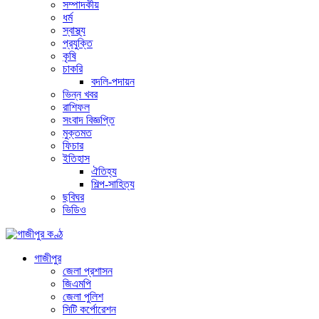
সম্পাদকীয়
ধর্ম
স্বাস্থ্য
প্রযুক্তি
কৃষি
চাকরি
বদলি-পদায়ন
ভিন্ন খবর
রাশিফল
সংবাদ বিজ্ঞপ্তি
মুক্তমত
ফিচার
ইতিহাস
ঐতিহ্য
শিল্প-সাহিত্য
ছবিঘর
ভিডিও
গাজীপুর
জেলা প্রশাসন
জিএমপি
জেলা পুলিশ
সিটি কর্পোরেশন