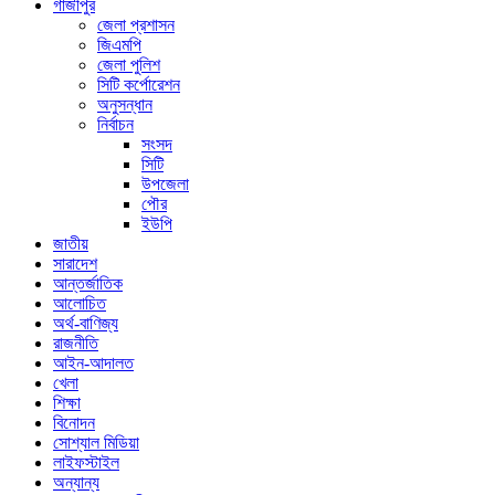
গাজীপুর
জেলা প্রশাসন
জিএমপি
জেলা পুলিশ
সিটি কর্পোরেশন
অনুসন্ধান
নির্বাচন
সংসদ
সিটি
উপজেলা
পৌর
ইউপি
জাতীয়
সারাদেশ
আন্তর্জাতিক
আলোচিত
অর্থ-বাণিজ্য
রাজনীতি
আইন-আদালত
খেলা
শিক্ষা
বিনোদন
সোশ্যাল মিডিয়া
লাইফস্টাইল
অন্যান্য