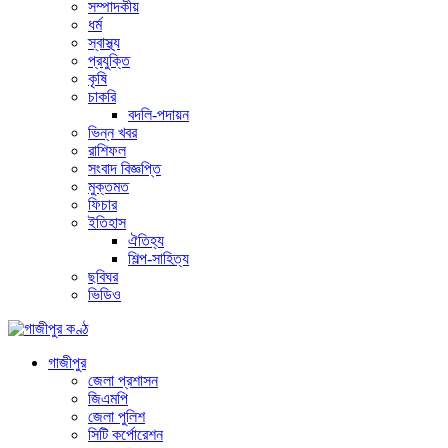
সম্পাদকীয়
ধর্ম
স্বাস্থ্য
প্রযুক্তি
কৃষি
চাকরি
বদলি-পদায়ন
ভিন্ন খবর
রাশিফল
সংবাদ বিজ্ঞপ্তি
মুক্তমত
ফিচার
ইতিহাস
ঐতিহ্য
শিল্প-সাহিত্য
ছবিঘর
ভিডিও
গাজীপুর
জেলা প্রশাসন
জিএমপি
জেলা পুলিশ
সিটি কর্পোরেশন