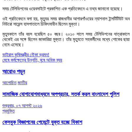
সময় টেলিভিশনের ওয়েবসাইটে প্রকাশিত এক প্রতিবেদনে এ তথ্য জানানো হয়েছে।
ওই প্রতিবেদনে বলা হয়, মৃত্যুর সময় রাজধানীর আগারগাঁওয়ের ন্যাশনাল ইন্সটিটিউট অব
নিউরো সায়েন্স হাসপাতালে চিকিৎসাধীন ছিলেন মুক্তা।
মৃত্যুকালে তাঁর বয়স হয়েছিল ৫০ বছর। ২০১০ সালে সময় টেলিভিশনের যাত্রাকালে
থেকেই এর সঙ্গে ছিলেন জাকারিয়া মুক্তা। তাঁর মৃত্যুতে সহকর্মীদের মধ্যে শোকের ছায়া
নেমে এসেছে।
Post
ভাইরাল কৃষিমন্ত্রীর নৌকা ভ্রমন!
মেষে কর্মক্ষেত্রে উন্নতি, বৃষে অধিক ব্যয়
navigation
আরোও পড়ুন
আলোচিত
জাতীয়
সামাজিক যোগাযোগমাধ্যমে অপপ্রচার, সতর্ক করল বাংলাদেশ পুলিশ
শুক্রবার, ০৭ আগস্ট ২০২৬
প্রযুক্তি
ফেসবুক বিজ্ঞাপনের পেমেন্টে যুক্ত হচ্ছে বিকাশ