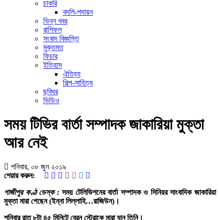
চাকরি
বদলি-পদায়ন
ভিন্ন খবর
রাশিফল
সংবাদ বিজ্ঞপ্তি
মুক্তমত
ফিচার
ইতিহাস
ঐতিহ্য
শিল্প-সাহিত্য
ছবিঘর
ভিডিও
সময় টিভির বার্তা সম্পাদক জাকারিয়া মুক্তা
আর নেই
শনিবার, ০৮ জুন ২০১৯
শেয়ার করুন:
গাজীপুর কণ্ঠ ডেস্ক :
সময় টেলিভিশনের বার্তা সম্পাদক ও সিনিয়র সাংবাদিক জাকারিয়া
মুক্তা মারা গেছেন (ইন্না লিল্লাহি…রাজিউন)।
শনিবার রাত ৮টা ৪৫ মিনিটে ব্রেন স্ট্রোকে মারা যান তিনি।