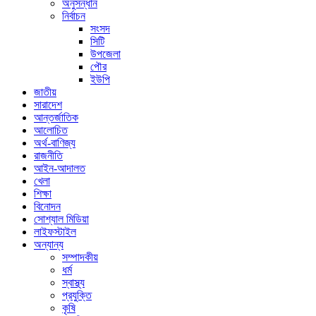
অনুসন্ধান
নির্বাচন
সংসদ
সিটি
উপজেলা
পৌর
ইউপি
জাতীয়
সারাদেশ
আন্তর্জাতিক
আলোচিত
অর্থ-বাণিজ্য
রাজনীতি
আইন-আদালত
খেলা
শিক্ষা
বিনোদন
সোশ্যাল মিডিয়া
লাইফস্টাইল
অন্যান্য
সম্পাদকীয়
ধর্ম
স্বাস্থ্য
প্রযুক্তি
কৃষি