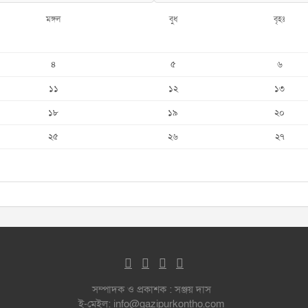
মঙ্গল
বুধ
বৃহঃ
৪
৫
৬
১১
১২
১৩
১৮
১৯
২০
২৫
২৬
২৭
সম্পাদক ও প্রকাশক : সঞ্জয় দাস
ই-মেইল: info@gazipurkontho.com