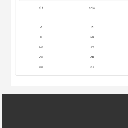
রবি
সোম
২
৩
৯
১০
১৬
১৭
২৩
২৪
৩০
৩১