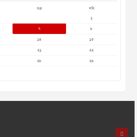
শুক্র
শনি
১
৭
৮
১৪
১৫
২১
২২
২৮
২৯