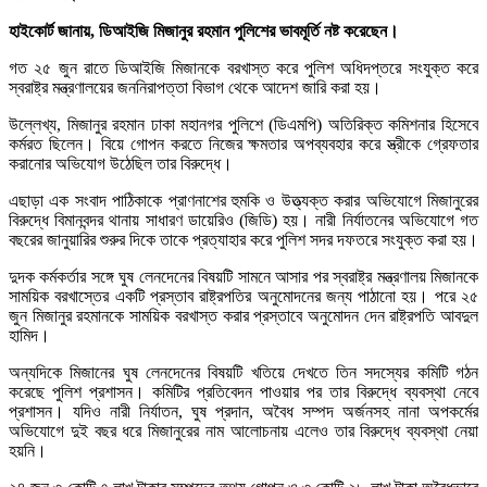
হাইকোর্ট জানায়, ডিআইজি মিজানুর রহমান পুলিশের ভাবমূর্তি নষ্ট করেছেন।
গত ২৫ জুন রাতে ডিআইজি মিজানকে বরখাস্ত করে পুলিশ অধিদপ্তরে সংযুক্ত করে
স্বরাষ্ট্র মন্ত্রণালয়ের জননিরাপত্তা বিভাগ থেকে আদেশ জারি করা হয়।
উল্লেখ্য, মিজানুর রহমান ঢাকা মহানগর পুলিশে (ডিএমপি) অতিরিক্ত কমিশনার হিসেবে
কর্মরত ছিলেন। বিয়ে গোপন করতে নিজের ক্ষমতার অপব্যবহার করে স্ত্রীকে গ্রেফতার
করানোর অভিযোগ উঠেছিল তার বিরুদ্ধে।
এছাড়া এক সংবাদ পাঠিকাকে প্রাণনাশের হুমকি ও উত্ত্যক্ত করার অভিযোগে মিজানুরের
বিরুদ্ধে বিমানবন্দর থানায় সাধারণ ডায়েরিও (জিডি) হয়। নারী নির্যাতনের অভিযোগে গত
বছরের জানুয়ারির শুরুর দিকে তাকে প্রত্যাহার করে পুলিশ সদর দফতরে সংযুক্ত করা হয়।
দুদক কর্মকর্তার সঙ্গে ঘুষ লেনদেনের বিষয়টি সামনে আসার পর স্বরাষ্ট্র মন্ত্রণালয় মিজানকে
সাময়িক বরখাস্তের একটি প্রস্তাব রাষ্ট্রপতির অনুমোদনের জন্য পাঠানো হয়। পরে ২৫
জুন মিজানুর রহমানকে সাময়িক বরখাস্ত করার প্রস্তাবে অনুমোদন দেন রাষ্ট্রপতি আবদুল
হামিদ।
অন্যদিকে মিজানের ঘুষ লেনদেনের বিষয়টি খতিয়ে দেখতে তিন সদস্যের কমিটি গঠন
করেছে পুলিশ প্রশাসন। কমিটির প্রতিবেদন পাওয়ার পর তার বিরুদ্ধে ব্যবস্থা নেবে
প্রশাসন। যদিও নারী নির্যাতন, ঘুষ প্রদান, অবৈধ সম্পদ অর্জনসহ নানা অপকর্মের
অভিযোগে দুই বছর ধরে মিজানুরের নাম আলোচনায় এলেও তার বিরুদ্ধে ব্যবস্থা নেয়া
হয়নি।