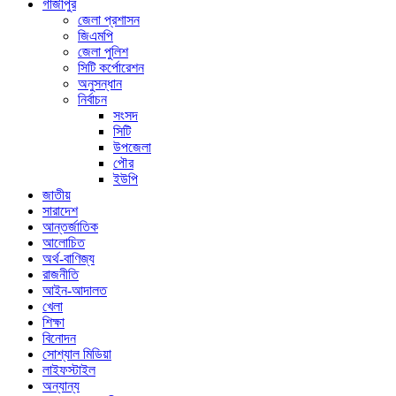
গাজীপুর
জেলা প্রশাসন
জিএমপি
জেলা পুলিশ
সিটি কর্পোরেশন
অনুসন্ধান
নির্বাচন
সংসদ
সিটি
উপজেলা
পৌর
ইউপি
জাতীয়
সারাদেশ
আন্তর্জাতিক
আলোচিত
অর্থ-বাণিজ্য
রাজনীতি
আইন-আদালত
খেলা
শিক্ষা
বিনোদন
সোশ্যাল মিডিয়া
লাইফস্টাইল
অন্যান্য