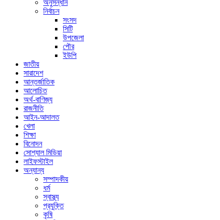
অনুসন্ধান
নির্বাচন
সংসদ
সিটি
উপজেলা
পৌর
ইউপি
জাতীয়
সারাদেশ
আন্তর্জাতিক
আলোচিত
অর্থ-বাণিজ্য
রাজনীতি
আইন-আদালত
খেলা
শিক্ষা
বিনোদন
সোশ্যাল মিডিয়া
লাইফস্টাইল
অন্যান্য
সম্পাদকীয়
ধর্ম
স্বাস্থ্য
প্রযুক্তি
কৃষি