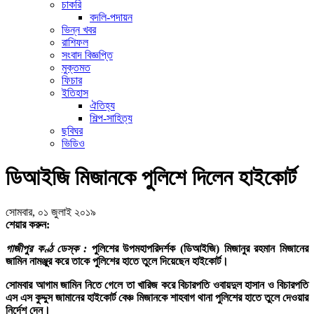
চাকরি
বদলি-পদায়ন
ভিন্ন খবর
রাশিফল
সংবাদ বিজ্ঞপ্তি
মুক্তমত
ফিচার
ইতিহাস
ঐতিহ্য
শিল্প-সাহিত্য
ছবিঘর
ভিডিও
ডিআইজি মিজানকে পুলিশে দিলেন হাইকোর্ট
সোমবার, ০১ জুলাই ২০১৯
শেয়ার করুন:
গাজীপুর কণ্ঠ ডেস্ক :
পুলিশের উপমহাপরিদর্শক (ডিআইজি) মিজানুর রহমান মিজানের
জামিন নামঞ্জুর করে তাকে পুলিশের হাতে তুলে দিয়েছেন হাইকোর্ট।
সোমবার আগাম জামিন নিতে গেলে তা খারিজ করে বিচারপতি ওবায়দুল হাসান ও বিচারপতি
এস এস কুদ্দুস জামানের হাইকোর্ট বেঞ্চ মিজানকে শাহবাগ থানা পুলিশের হাতে তুলে দেওয়ার
নির্দেশ দেন।