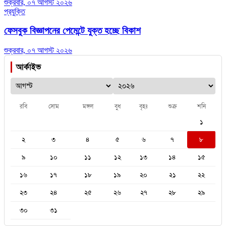
শুক্রবার, ০৭ আগস্ট ২০২৬
প্রযুক্তি
ফেসবুক বিজ্ঞাপনের পেমেন্টে যুক্ত হচ্ছে বিকাশ
শুক্রবার, ০৭ আগস্ট ২০২৬
আর্কাইভ
রবি
সোম
মঙ্গল
বুধ
বৃহঃ
শুক্র
শনি
১
২
৩
৪
৫
৬
৭
৮
৯
১০
১১
১২
১৩
১৪
১৫
১৬
১৭
১৮
১৯
২০
২১
২২
২৩
২৪
২৫
২৬
২৭
২৮
২৯
৩০
৩১