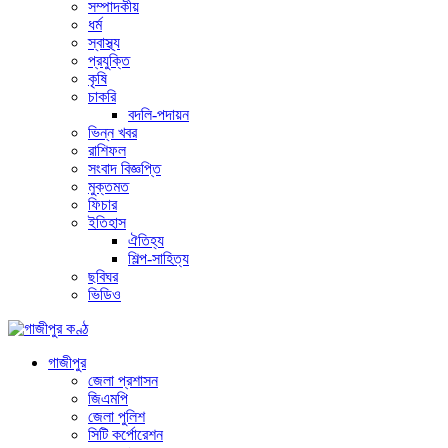
সম্পাদকীয়
ধর্ম
স্বাস্থ্য
প্রযুক্তি
কৃষি
চাকরি
বদলি-পদায়ন
ভিন্ন খবর
রাশিফল
সংবাদ বিজ্ঞপ্তি
মুক্তমত
ফিচার
ইতিহাস
ঐতিহ্য
শিল্প-সাহিত্য
ছবিঘর
ভিডিও
গাজীপুর
জেলা প্রশাসন
জিএমপি
জেলা পুলিশ
সিটি কর্পোরেশন