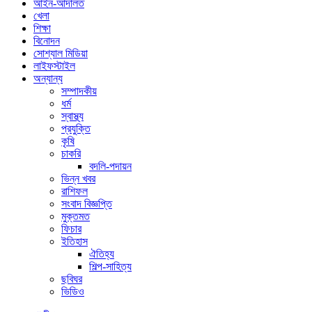
আইন-আদালত
খেলা
শিক্ষা
বিনোদন
সোশ্যাল মিডিয়া
লাইফস্টাইল
অন্যান্য
সম্পাদকীয়
ধর্ম
স্বাস্থ্য
প্রযুক্তি
কৃষি
চাকরি
বদলি-পদায়ন
ভিন্ন খবর
রাশিফল
সংবাদ বিজ্ঞপ্তি
মুক্তমত
ফিচার
ইতিহাস
ঐতিহ্য
শিল্প-সাহিত্য
ছবিঘর
ভিডিও