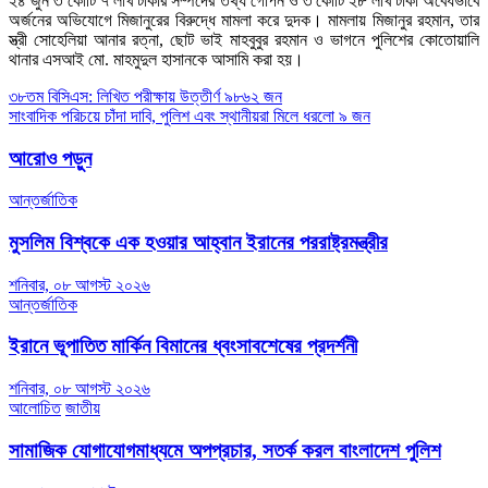
২৪ জুন ৩ কোটি ৭ লাখ টাকার সম্পদের তথ্য গোপন ও ৩ কোটি ২৮ লাখ টাকা অবৈধভাবে
অর্জনের অভিযোগে মিজানুরের বিরুদ্ধে মামলা করে দুদক। মামলায় মিজানুর রহমান, তার
স্ত্রী সোহেলিয়া আনার রত্না, ছোট ভাই মাহবুবুর রহমান ও ভাগনে পুলিশের কোতোয়ালি
থানার এসআই মো. মাহমুদুল হাসানকে আসামি করা হয়।
Post
৩৮তম বিসিএস: লিখিত পরীক্ষায় উত্তীর্ণ ৯৮৬২ জন
সাংবাদিক পরিচয়ে চাঁদা দাবি, পুলিশ এবং স্থানীয়রা মিলে ধরলো ৯ জন
navigation
আরোও পড়ুন
আন্তর্জাতিক
মুসলিম বিশ্বকে এক হওয়ার আহ্বান ইরানের পররাষ্ট্রমন্ত্রীর
শনিবার, ০৮ আগস্ট ২০২৬
আন্তর্জাতিক
ইরানে ভূপাতিত মার্কিন বিমানের ধ্বংসাবশেষের প্রদর্শনী
শনিবার, ০৮ আগস্ট ২০২৬
আলোচিত
জাতীয়
সামাজিক যোগাযোগমাধ্যমে অপপ্রচার, সতর্ক করল বাংলাদেশ পুলিশ