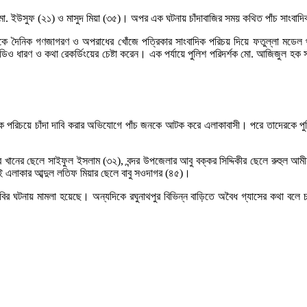
মো. ইউসুফ (২১) ও মাসুদ মিয়া (৩৫)। অপর এক ঘটনায় চাঁদাবাজির সময় কথিত পাঁচ সাংবাদ
জেদেরকে দৈনিক গণজাগরণ ও অপরাধের খোঁজে পত্রিকার সাংবাদিক পরিচয় দিয়ে ফতুল্লা মডে
িও ধারণ ও কথা রেকর্ডিংয়ের চেষ্টা করেন। এক পর্যায়ে পুলিশ পরিদর্শক মো. আজিজুল হক
িক পরিচয়ে চাঁদা দাবি করার অভিযোগে পাঁচ জনকে আটক করে এলাকাবাসী। পরে তাদেরকে পুলিশ
দার খানের ছেলে সাইফুল ইসলাম (৩২), বন্দর উপজেলার আবু বক্কর সিদ্দিকীর ছেলে রুহুল 
ই এলাকার আব্দুল লতিফ মিয়ার ছেলে বাবু সওদাগর (৪৫)।
া দাবির ঘটনায় মামলা হয়েছে। অন্যদিকে রঘুনাথপুর বিভিন্ন বাড়িতে অবৈধ গ্যাসের কথা ব