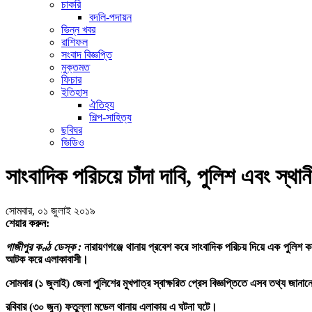
চাকরি
বদলি-পদায়ন
ভিন্ন খবর
রাশিফল
সংবাদ বিজ্ঞপ্তি
মুক্তমত
ফিচার
ইতিহাস
ঐতিহ্য
শিল্প-সাহিত্য
ছবিঘর
ভিডিও
সাংবাদিক পরিচয়ে চাঁদা দাবি, পুলিশ এবং স্থ
সোমবার, ০১ জুলাই ২০১৯
শেয়ার করুন:
গাজীপুর কণ্ঠ ডেস্ক :
নারায়ণগঞ্জে থানায় প্রবেশ করে সাংবাদিক পরিচয় দিয়ে এক পুলিশ 
আটক করে এলাকাবাসী।
সোমবার (১ জুলাই) জেলা পুলিশের মুখপাত্র স্বাক্ষরিত প্রেস বিজ্ঞপ্তিতে এসব তথ্য জান
রবিবার (৩০ জুন) ফতুল্লা মডেল থানায় এলাকায় এ ঘটনা ঘটে।