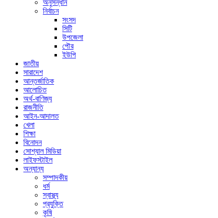
অনুসন্ধান
নির্বাচন
সংসদ
সিটি
উপজেলা
পৌর
ইউপি
জাতীয়
সারাদেশ
আন্তর্জাতিক
আলোচিত
অর্থ-বাণিজ্য
রাজনীতি
আইন-আদালত
খেলা
শিক্ষা
বিনোদন
সোশ্যাল মিডিয়া
লাইফস্টাইল
অন্যান্য
সম্পাদকীয়
ধর্ম
স্বাস্থ্য
প্রযুক্তি
কৃষি