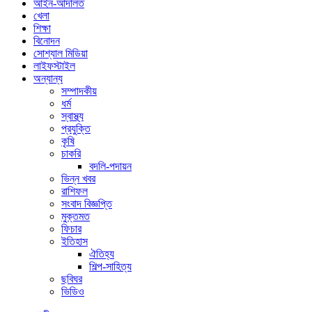
আইন-আদালত
খেলা
শিক্ষা
বিনোদন
সোশ্যাল মিডিয়া
লাইফস্টাইল
অন্যান্য
সম্পাদকীয়
ধর্ম
স্বাস্থ্য
প্রযুক্তি
কৃষি
চাকরি
বদলি-পদায়ন
ভিন্ন খবর
রাশিফল
সংবাদ বিজ্ঞপ্তি
মুক্তমত
ফিচার
ইতিহাস
ঐতিহ্য
শিল্প-সাহিত্য
ছবিঘর
ভিডিও