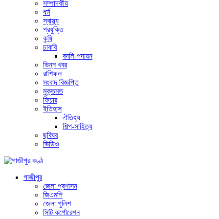
সম্পাদকীয়
ধর্ম
স্বাস্থ্য
প্রযুক্তি
কৃষি
চাকরি
বদলি-পদায়ন
ভিন্ন খবর
রাশিফল
সংবাদ বিজ্ঞপ্তি
মুক্তমত
ফিচার
ইতিহাস
ঐতিহ্য
শিল্প-সাহিত্য
ছবিঘর
ভিডিও
গাজীপুর
জেলা প্রশাসন
জিএমপি
জেলা পুলিশ
সিটি কর্পোরেশন