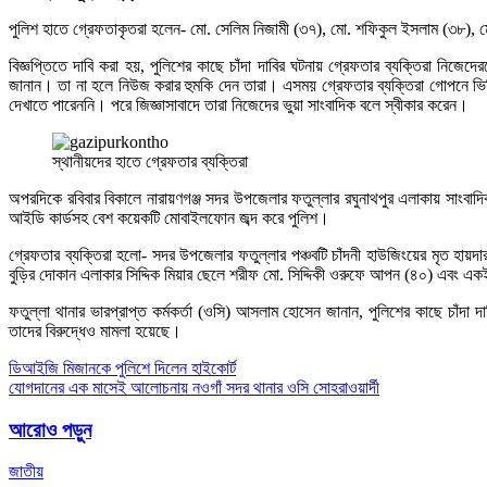
পুলিশ হাতে গ্রেফতাকৃতরা হলেন- মো. সেলিম নিজামী (৩৭), মো. শফিকুল ইসলাম (৩৮), 
বিজ্ঞপ্তিতে দাবি করা হয়, পুলিশের কাছে চাঁদা দাবির ঘটনায় গ্রেফতার ব্যক্তিরা নি
জানান। তা না হলে নিউজ করার হুমকি দেন তারা। এসময় গ্রেফতার ব্যক্তিরা গোপনে ভিড
দেখাতে পারেননি। পরে জিজ্ঞাসাবাদে তারা নিজেদের ভুয়া সাংবাদিক বলে স্বীকার করেন।
স্থানীয়দের হাতে গ্রেফতার ব্যক্তিরা
অপরদিকে রবিবার বিকালে নারায়ণগঞ্জ সদর উপজেলার ফতুল্লার রঘুনাথপুর এলাকায় সাংবাদ
আইডি কার্ডসহ বেশ কয়েকটি মোবাইলফোন জব্দ করে পুলিশ।
গ্রেফতার ব্যক্তিরা হলো- সদর উপজেলার ফতুল্লার পঞ্চবটি চাঁদনী হাউজিংয়ের মৃত হায়
বুড়ির দোকান এলাকার সিদ্দিক মিয়ার ছেলে শরীফ মো. সিদ্দিকী ওরুফে আপন (৪০) এবং এক
ফতুল্লা থানার ভারপ্রাপ্ত কর্মকর্তা (ওসি) আসলাম হোসেন জানান, পুলিশের কাছে চাঁদ
তাদের বিরুদ্ধেও মামলা হয়েছে।
Post
ডিআইজি মিজানকে পুলিশে দিলেন হাইকোর্ট
যোগদানের এক মাসেই আলোচনায় নওগাঁ সদর থানার ওসি সোহরাওয়ার্দী
navigation
আরোও পড়ুন
জাতীয়