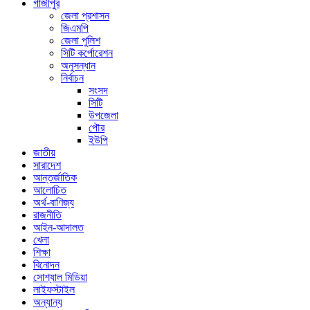
গাজীপুর
জেলা প্রশাসন
জিএমপি
জেলা পুলিশ
সিটি কর্পোরেশন
অনুসন্ধান
নির্বাচন
সংসদ
সিটি
উপজেলা
পৌর
ইউপি
জাতীয়
সারাদেশ
আন্তর্জাতিক
আলোচিত
অর্থ-বাণিজ্য
রাজনীতি
আইন-আদালত
খেলা
শিক্ষা
বিনোদন
সোশ্যাল মিডিয়া
লাইফস্টাইল
অন্যান্য