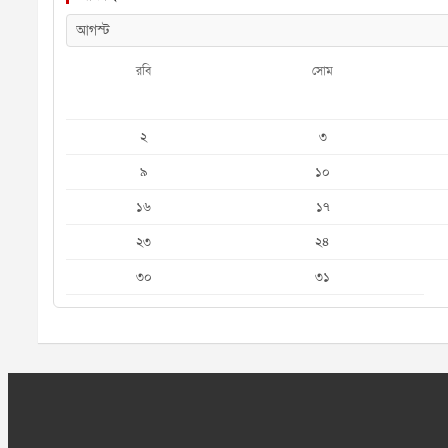
রবি
সোম
২
৩
৯
১০
১৬
১৭
২৩
২৪
৩০
৩১