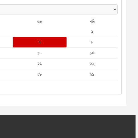
শুক্র
শনি
১
৭
৮
১৪
১৫
২১
২২
২৮
২৯