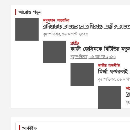
আরোও পড়ুন
অনুসন্ধান
আলোচিত
বারিধারায় বাসভবনে অগ্নিকাণ্ড, সস্ত্রীক হা
বৃহস্পতিবার, ০৬ আগস্ট ২০২৬
জাতীয়
কাজী জেসিনকে বিটিভির নতু
বৃহস্পতিবার, ০৬ আগস্ট ২০২৬
জাতীয়
রাজনীতি
মির্জা ফখরুলই 
বৃহস্পতিবার, ০৬ আগ
আল
‘র
বৃ
আর্কাইভ