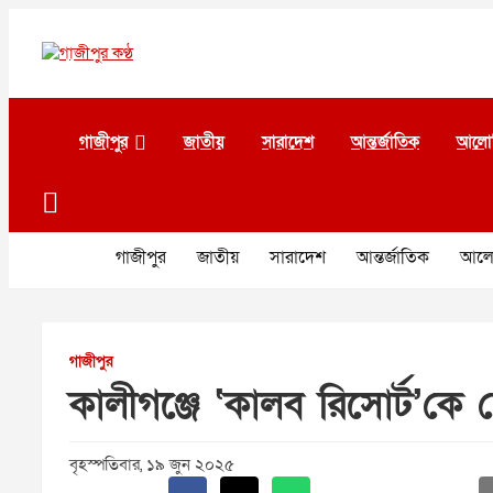
Skip
to
content
গাজীপুর কণ্ঠ
গণমানুষের কণ্ঠ
গাজীপুর
জাতীয়
সারাদেশ
আন্তর্জাতিক
আলো
গাজীপুর
জাতীয়
সারাদেশ
আন্তর্জাতিক
আলো
গাজীপুর
কালীগঞ্জে ‘কালব রিসোর্ট’কে
বৃহস্পতিবার, ১৯ জুন ২০২৫