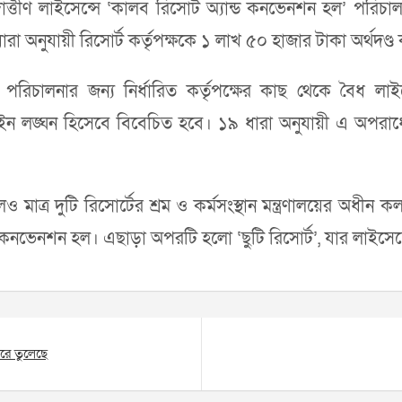
োত্তীর্ণ লাইসেন্সে ‘কালব রিসোর্ট অ্যান্ড কনভেনশন হল’ পর
া অনুযায়ী রিসোর্ট কর্তৃপক্ষকে ১ লাখ ৫০ হাজার টাকা অর্থদণ্ড
িচালনার জন্য নির্ধারিত কর্তৃপক্ষের কাছ থেকে বৈধ লাইসেন্
ন লঙ্ঘন হিসেবে বিবেচিত হবে। ১৯ ধারা অনুযায়ী এ অপরাধের জন
মাত্র দুটি রিসোর্টের শ্রম ও কর্মসংস্থান মন্ত্রণালয়ের অধীন 
ড কনভেনশন হল। এছাড়া অপরটি হলো ‘ছুটি রিসোর্ট’, যার লাইস
রে তুলেছে