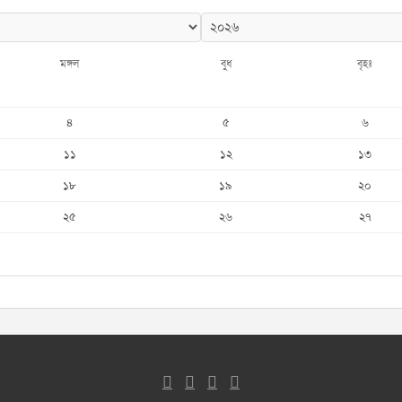
মঙ্গল
বুধ
বৃহঃ
৪
৫
৬
১১
১২
১৩
১৮
১৯
২০
২৫
২৬
২৭