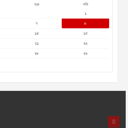
শুক্র
শনি
১
৭
৮
১৪
১৫
২১
২২
২৮
২৯