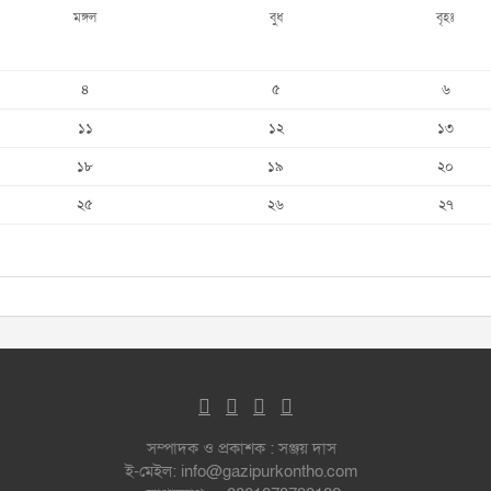
মঙ্গল
বুধ
বৃহঃ
৪
৫
৬
১১
১২
১৩
১৮
১৯
২০
২৫
২৬
২৭
সম্পাদক ও প্রকাশক : সঞ্জয় দাস
ই-মেইল: info@gazipurkontho.com