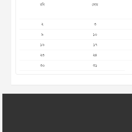
রবি
সোম
২
৩
৯
১০
১৬
১৭
২৩
২৪
৩০
৩১