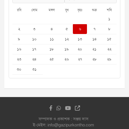
রবি
সোম
মঙ্গল
বুধ
বৃহঃ
শুক্র
শনি
১
২
৩
৪
৫
৬
৭
৮
৯
১০
১১
১২
১৩
১৪
১৫
১৬
১৭
১৮
১৯
২০
২১
২২
২৩
২৪
২৫
২৬
২৭
২৮
২৯
৩০
৩১
সম্পাদক ও প্রকাশক : সঞ্জয় দাস
ই-মেইল: info@gazipurkontho.com