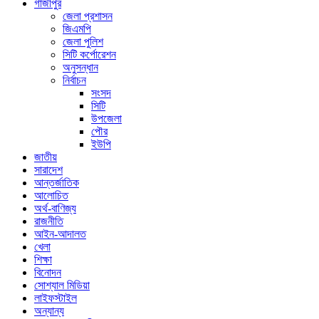
গাজীপুর
জেলা প্রশাসন
জিএমপি
জেলা পুলিশ
সিটি কর্পোরেশন
অনুসন্ধান
নির্বাচন
সংসদ
সিটি
উপজেলা
পৌর
ইউপি
জাতীয়
সারাদেশ
আন্তর্জাতিক
আলোচিত
অর্থ-বাণিজ্য
রাজনীতি
আইন-আদালত
খেলা
শিক্ষা
বিনোদন
সোশ্যাল মিডিয়া
লাইফস্টাইল
অন্যান্য