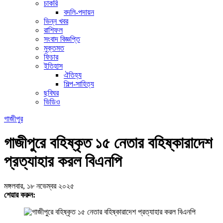
চাকরি
বদলি-পদায়ন
ভিন্ন খবর
রাশিফল
সংবাদ বিজ্ঞপ্তি
মুক্তমত
ফিচার
ইতিহাস
ঐতিহ্য
শিল্প-সাহিত্য
ছবিঘর
ভিডিও
গাজীপুর
গাজীপুরে বহিষ্কৃত ১৫ নেতার বহিষ্কারাদেশ
প্রত্যাহার করল বিএনপি
মঙ্গলবার, ১৮ নভেম্বর ২০২৫
শেয়ার করুন: