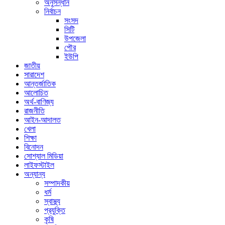
অনুসন্ধান
নির্বাচন
সংসদ
সিটি
উপজেলা
পৌর
ইউপি
জাতীয়
সারাদেশ
আন্তর্জাতিক
আলোচিত
অর্থ-বাণিজ্য
রাজনীতি
আইন-আদালত
খেলা
শিক্ষা
বিনোদন
সোশ্যাল মিডিয়া
লাইফস্টাইল
অন্যান্য
সম্পাদকীয়
ধর্ম
স্বাস্থ্য
প্রযুক্তি
কৃষি