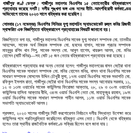
গাজীপুর কণ্ঠ ডেস্ক :
গাজীপুর মহানগর বিএনপির ১৫ নেতানেত্রীর বহিষ্কারাদেশ
প্রত্যাহার করেছে দলটি। দলীয় শৃঙ্খলা ভঙ্গ এবং দলের নীতি–আদর্শবিরোধী কর্মকাণ্ডের
অভিযোগে তাদের ২০২৩ সালে বহিষ্কার করা হয়েছিল।
সোমবার (১৭ নভেম্বর) বিএনপির সিনিয়র যুগ্ম মহাসচিব অ্যাডভোকেট রুহুল কবির রিজভী
স্বাক্ষরিত এক বিজ্ঞপ্তিতে বহিষ্কারাদেশ প্রত্যাহারের বিষয়টি জানানো হয়।
বিজ্ঞপ্তিতে বলা হয়, গাজীপুর মহানগর বিএনপির সাবেক যুগ্ম সাধারণ সম্পাদক মো. তানভীর
আহম্মেদ, সাবেক অর্থ বিষয়ক সম্পাদক মো. ছবদের হাসান, সাবেক প্রচার সম্পাদক
মাহবুবুর রশিদ খান শিপু, সাবেক সদস্য মো. আবুল হাশেম, খায়রুল আলম, মো. মনির
হোসেন (মাটি মনির)—সহ মোট ১৫ জন নেতার বহিষ্কারাদেশ প্রত্যাহার করা হয়েছে।
বহিষ্কারাদেশ প্রত্যাহার করা অন্য নেতারা হলেন: গাজীপুর মহানগরের বাসন মেট্রো থানা
বিএনপির সাবেক সাধারণ সম্পাদক মো. মনির হোসেন মনির, বাসন থানা বিএনপির সাবেক
সাধারণ সম্পাদক মোসলেম উদ্দিন চৌধুরী মুসা, ১৭নং ওয়ার্ড বিএনপির সাবেক সভাপতি মো.
রফিকুল ইসলাম রাতা, গাজীপুর মেট্রো থানা বিএনপির সাবেক সদস্য আনোয়ার সরকার, ১১,
১২ ও ১৩নং ওয়ার্ডের সাবেক কাউন্সিলর ফিরোজা আক্তার, ২৮, ২৯ ও ৩০নং ওয়ার্ডের
কাউন্সিলর হাসিনা আক্তার বীথি, ৩৪নং ওয়ার্ড বিএনপি নেতা মো. মাহাফুজুর রহমান, ১৯নং
ওয়ার্ড বিএনপির সাবেক সাধারণ সম্পাদক শাহীন আলম, ১১নং ওয়ার্ড বিএনপির সাবেক
সভাপতি অ্যাডভোকেট আলম।
প্রসঙ্গত, ২০২৩ সালের গাজীপুর সিটি করপোরেশন নির্বাচনে দলীয় সিদ্ধান্ত উপেক্ষা করে
কাউন্সিলর পদে প্রতিদ্বন্দ্বিতা করেছিলেন বহিষ্কৃত এসব নেতা। বিএনপি থেকে বহিষ্কার
হলেও তারা স্থানীয় রাজনৈতিক কর্মকাণ্ডে সক্রিয় ছিলেন বলে জানা যায়।