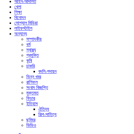
আইন-আদালত
খেলা
শিক্ষা
বিনোদন
সোশ্যাল মিডিয়া
লাইফস্টাইল
অন্যান্য
সম্পাদকীয়
ধর্ম
স্বাস্থ্য
প্রযুক্তি
কৃষি
চাকরি
বদলি-পদায়ন
ভিন্ন খবর
রাশিফল
সংবাদ বিজ্ঞপ্তি
মুক্তমত
ফিচার
ইতিহাস
ঐতিহ্য
শিল্প-সাহিত্য
ছবিঘর
ভিডিও