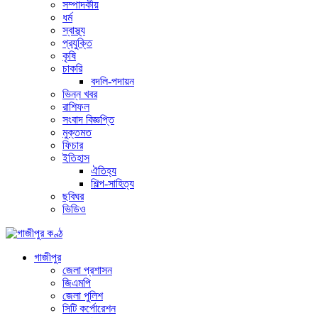
সম্পাদকীয়
ধর্ম
স্বাস্থ্য
প্রযুক্তি
কৃষি
চাকরি
বদলি-পদায়ন
ভিন্ন খবর
রাশিফল
সংবাদ বিজ্ঞপ্তি
মুক্তমত
ফিচার
ইতিহাস
ঐতিহ্য
শিল্প-সাহিত্য
ছবিঘর
ভিডিও
গাজীপুর
জেলা প্রশাসন
জিএমপি
জেলা পুলিশ
সিটি কর্পোরেশন