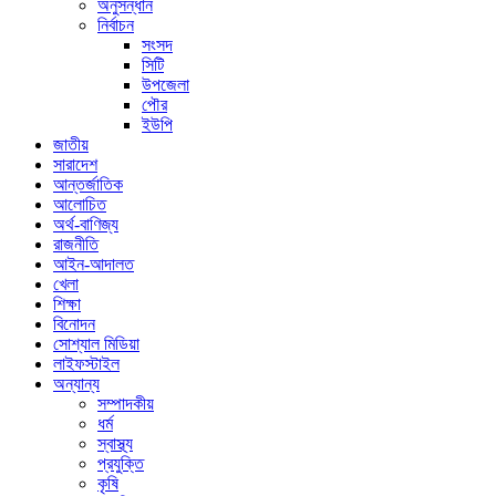
অনুসন্ধান
নির্বাচন
সংসদ
সিটি
উপজেলা
পৌর
ইউপি
জাতীয়
সারাদেশ
আন্তর্জাতিক
আলোচিত
অর্থ-বাণিজ্য
রাজনীতি
আইন-আদালত
খেলা
শিক্ষা
বিনোদন
সোশ্যাল মিডিয়া
লাইফস্টাইল
অন্যান্য
সম্পাদকীয়
ধর্ম
স্বাস্থ্য
প্রযুক্তি
কৃষি