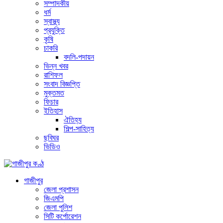
সম্পাদকীয়
ধর্ম
স্বাস্থ্য
প্রযুক্তি
কৃষি
চাকরি
বদলি-পদায়ন
ভিন্ন খবর
রাশিফল
সংবাদ বিজ্ঞপ্তি
মুক্তমত
ফিচার
ইতিহাস
ঐতিহ্য
শিল্প-সাহিত্য
ছবিঘর
ভিডিও
গাজীপুর
জেলা প্রশাসন
জিএমপি
জেলা পুলিশ
সিটি কর্পোরেশন