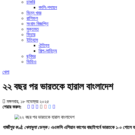
চাকরি
বদলি-পদায়ন
ভিন্ন খবর
রাশিফল
সংবাদ বিজ্ঞপ্তি
মুক্তমত
ফিচার
ইতিহাস
ঐতিহ্য
শিল্প-সাহিত্য
ছবিঘর
ভিডিও
খেলা
২২ বছর পর ভারতকে হারাল বাংলাদেশ
মঙ্গলবার, ১৮ নভেম্বর ২০২৫
শেয়ার করুন:
গাজীপুর কণ্ঠ, খেলাধুলা ডেস্ক :
এএফসি এশিয়ান কাপের বাছাইপর্বে ভারতকে ১-০ গোলে হা