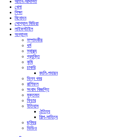
আইন-আদালত
খেলা
শিক্ষা
বিনোদন
সোশ্যাল মিডিয়া
লাইফস্টাইল
অন্যান্য
সম্পাদকীয়
ধর্ম
স্বাস্থ্য
প্রযুক্তি
কৃষি
চাকরি
বদলি-পদায়ন
ভিন্ন খবর
রাশিফল
সংবাদ বিজ্ঞপ্তি
মুক্তমত
ফিচার
ইতিহাস
ঐতিহ্য
শিল্প-সাহিত্য
ছবিঘর
ভিডিও