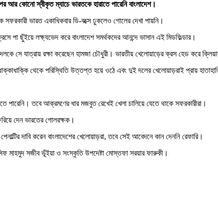
 পর আর কোনো স্বীকৃত ম্যাচে ভারতকে হারাতে পারেনি বাংলাদেশ।
কে সফরকারী ভারত একাধিকবার ডি-বক্সে ঢুকলেও গোলের দেখা পায়নি।
 পা ছুঁইয়ে লক্ষ্যভেদ করে বাংলাদেশ সমর্থকদের আনন্দে ভাসান এই মিডফিল্ডার।
দলকে সে যাত্রায় রক্ষা করেছেন হামজা চৌধুরী। ভারতীয় খেলোয়াড়ের ক্রস হেড করে ক্লি
 ধাক্কাধাক্কি থেকে পরিস্থিতি উত্তপ্ত হয়ে ওঠে এবং দুই দলের খেলোয়াড়রাই প্রায় হাতা
দ করতে পারেনি। তবে আক্রমণের ধার মজবুত রেখেই খেলা চালিয়ে যেতে থাকে সফরকারীরা।
া ফিরিয়ে দেন ভারতের গোলরক্ষক।
পেনাল্টির দাবি করেন বাংলাদেশের খেলোয়াড়রা, তবে সেই আবেদনে কান দেননি রেফারি।
িফ মাহমুদ সজীব ভূঁইয়া ও সংস্কৃতি উপদেষ্টা মোস্তফা সরয়ার ফারুকী।