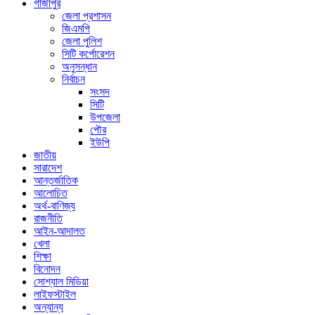
গাজীপুর
জেলা প্রশাসন
জিএমপি
জেলা পুলিশ
সিটি কর্পোরেশন
অনুসন্ধান
নির্বাচন
সংসদ
সিটি
উপজেলা
পৌর
ইউপি
জাতীয়
সারাদেশ
আন্তর্জাতিক
আলোচিত
অর্থ-বাণিজ্য
রাজনীতি
আইন-আদালত
খেলা
শিক্ষা
বিনোদন
সোশ্যাল মিডিয়া
লাইফস্টাইল
অন্যান্য