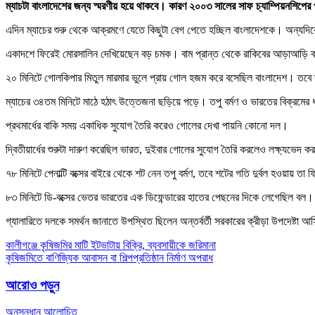
ম্যাচটা বাংলাদেশের জন্য স্মরণীয় হয়ে থাকবে। কারণ ২০০৩ সালের সাফ চ্যাম্পিয়নশিপের
এদিন ম্যাচের শুরু থেকে আক্রমণে যেতে কিছুটা বেগ পেতে হচ্ছিল বাংলাদেশকে। অন্যদি
একাদশে ফিরেই মোরসালিন দেখিয়েছেন বড় চমক। বাম প্রান্ত থেকে রাকিবের আড়াআড়ি ক্রসে
২০ মিনিটে গোলকিপার মিতুল মারমার ভুলে প্রায় গোল হজম করে বসেছিল বাংলাদেশ। তবে 
ম্যাচের ৩৪তম মিনিটে মাঠে হঠাৎ উত্তেজনা ছড়িয়ে পড়ে। তপু বর্মণ ও ভারতের বিক্রমের
প্রথমার্ধের বাকি সময় একাধিক সুযোগ তৈরি করেও গোলের দেখা পায়নি কোনো দল।
দ্বিতীয়ার্ধের শুরুটা দারুণ করেছিল ভারত, দুইবার গোলের সুযোগ তৈরি করলেও লক্ষ্যভে
৭৮ মিনিটে পেনাল্টি বক্সের বাইরে থেকে শট নেন তপু বর্মণ, তবে শটের গতি দুর্বল হওয়ায় ত
৮৩ মিনিটে ডি-বক্সের ভেতর ভারতের এক ডিফেন্ডারের হাতের পেছনের দিকে লেগেছিল বল। 
গ্যালারিতে দলকে সমর্থন জানাতে উপস্থিত ছিলেন অন্তর্বর্তী সরকারের ক্রীড়া উপদেষ্টা আস
Post
কালীগঞ্জে কৃষিজমির মাটি ইটভাটায় বিক্রি, ব্যবসায়ীকে জরিমানা
কৃষিজমিতে বাণিজ্যিক আবাসন বা শিল্পপ্রতিষ্ঠান নির্মাণ অপরাধ
navigation
আরোও পড়ুন
অনুসন্ধান
আলোচিত