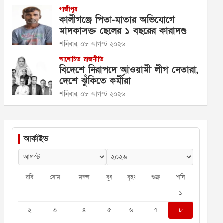
গাজীপুর
কালীগঞ্জে পিতা-মাতার অভিযোগে
মাদকাসক্ত ছেলের ১ বছরের কারাদণ্ড
শনিবার, ০৮ আগস্ট ২০২৬
আলোচিত
রাজনীতি
বিদেশে নিরাপদে আওয়ামী লীগ নেতারা,
দেশে ঝুঁকিতে কর্মীরা
শনিবার, ০৮ আগস্ট ২০২৬
আর্কাইভ
রবি
সোম
মঙ্গল
বুধ
বৃহঃ
শুক্র
শনি
১
২
৩
৪
৫
৬
৭
৮