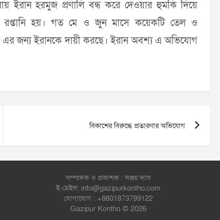
ারায় ইরান হরমুজ প্রণালি বন্ধ করে দেওয়ার হুমকি দিয়ে
 রপ্তানি হয়। গত মে ও জুন মাসে কয়েকটি তেল ও
ষ্ট্র এর জন্য ইরানকে দায়ী করছে। ইরান অবশ্য এ অভিযোগ
বিকাশের বিরুদ্ধে প্রতারণার অভিযোগ
সম্পাদক ও প্রকাশক : সঞ্জয় দাস
ই-মেইল: info@gazipurkontho.com
যোগাযোগ : +8801873799122
Gazipur Kontho © 2026