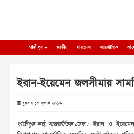
Skip
to
content
গাজীপুর
জাতীয়
সারাদেশ
আন্তর্জাতিক
আল
ইরান-ইয়েমেন জলসীমায় সামরিক 
বুধবার, ১০ জুলাই ২০১৯
গাজীপুর কণ্ঠ, আন্তর্জাতিক ডেস্ক :
ইরান ও ইয়েমেন 