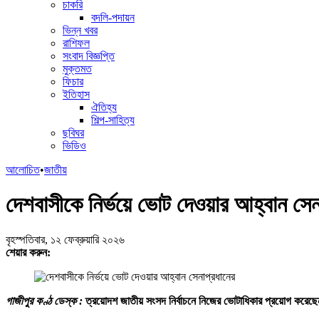
চাকরি
বদলি-পদায়ন
ভিন্ন খবর
রাশিফল
সংবাদ বিজ্ঞপ্তি
মুক্তমত
ফিচার
ইতিহাস
ঐতিহ্য
শিল্প-সাহিত্য
ছবিঘর
ভিডিও
আলোচিত
•
জাতীয়
দেশবাসীকে নির্ভয়ে ভোট দেওয়ার আহ্বান সেন
বৃহস্পতিবার, ১২ ফেব্রুয়ারি ২০২৬
শেয়ার করুন:
গাজীপুর কণ্ঠ ডেস্ক :
ত্রয়োদশ জাতীয় সংসদ নির্বাচনে নিজের ভোটাধিকার প্রয়োগ করেছ