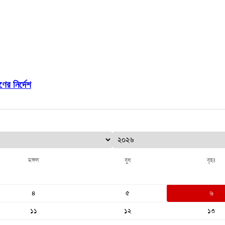
ের নির্দেশ
মঙ্গল
বুধ
বৃহঃ
৪
৫
৬
১১
১২
১৩