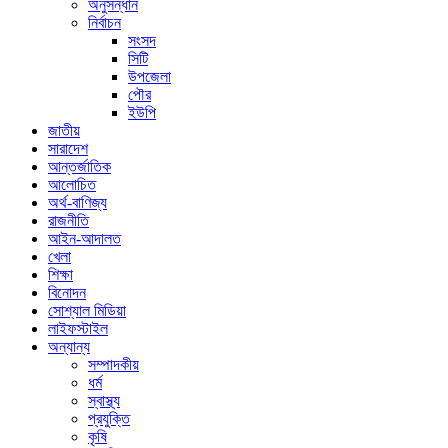
অনুসন্ধান
নির্বাচন
সংসদ
সিটি
উপজেলা
পৌর
ইউপি
জাতীয়
সারাদেশ
আন্তর্জাতিক
আলোচিত
অর্থ-বাণিজ্য
রাজনীতি
আইন-আদালত
খেলা
শিক্ষা
বিনোদন
সোশ্যাল মিডিয়া
লাইফস্টাইল
অন্যান্য
সম্পাদকীয়
ধর্ম
স্বাস্থ্য
প্রযুক্তি
কৃষি