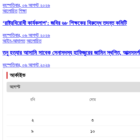
বৃহস্পতিবার, ০৬ আগস্ট ২০২৬
আলোচিত
শিক্ষা
‘রাষ্ট্রবিরোধী কার্যকলাপ’: জবির ৬৮ শিক্ষকের বিরুদ্ধে তদন্ত কমিটি
বৃহস্পতিবার, ০৬ আগস্ট ২০২৬
আইন-আদালত
আলোচিত
তনু হত্যার আসামি সাবেক সেনাসদস্য হাফিজুরের জামিন স্থগিত, আত্মসমর্পণ
বৃহস্পতিবার, ০৬ আগস্ট ২০২৬
আর্কাইভ
রবি
সোম
২
৩
৯
১০