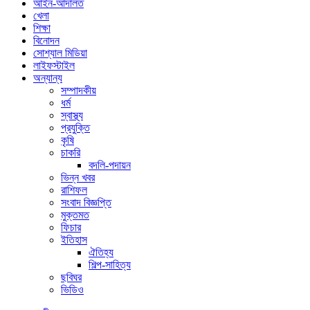
আইন-আদালত
খেলা
শিক্ষা
বিনোদন
সোশ্যাল মিডিয়া
লাইফস্টাইল
অন্যান্য
সম্পাদকীয়
ধর্ম
স্বাস্থ্য
প্রযুক্তি
কৃষি
চাকরি
বদলি-পদায়ন
ভিন্ন খবর
রাশিফল
সংবাদ বিজ্ঞপ্তি
মুক্তমত
ফিচার
ইতিহাস
ঐতিহ্য
শিল্প-সাহিত্য
ছবিঘর
ভিডিও