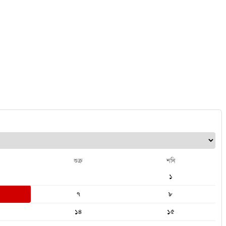
শুক্র
শনি
১
৭
৮
১৪
১৫