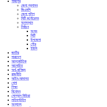
গাজীপুর
জেলা প্রশাসন
জিএমপি
জেলা পুলিশ
সিটি কর্পোরেশন
অনুসন্ধান
নির্বাচন
সংসদ
সিটি
উপজেলা
পৌর
ইউপি
জাতীয়
সারাদেশ
আন্তর্জাতিক
আলোচিত
অর্থ-বাণিজ্য
রাজনীতি
আইন-আদালত
খেলা
শিক্ষা
বিনোদন
সোশ্যাল মিডিয়া
লাইফস্টাইল
অন্যান্য