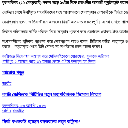
বৃহস্পতিবার (১২ ফেব্রুয়ারি) সকাল সাড়ে ১০টার দিকে রাজধানীর আদমজী ক্যান্টনমেন্ট কলে
ভোটদান শেষে উপস্থিত সাংবাদিকদের সঙ্গে আলাপকালে সেনাপ্রধান দেশবাসীকে নির্ভয়ে কে
সেনাপ্রধান বলেন, জাতির জীবনে আজকের দিনটি অত্যন্ত গুরুত্বপূর্ণ। আমরা দেখতে পাচ্
নির্বাচন পরিচালনার সার্বিক পরিবেশ নিয়ে সন্তোষ প্রকাশ করে জেনারেল ওয়াকার-উজ-জামা
সংবাদকর্মীদের ভূমিকার প্রশংসা করে সেনাপ্রধান আরও বলেন, মিডিয়ার কর্মীরা অত্যন্ত
করছে। বক্তব্যের শেষে তিনি দেশের সব নাগরিকের মঙ্গল কামনা করেন।
Post
কালীগঞ্জে নিষেধাজ্ঞা অমান্য করে মোটরসাইকেলে ঘোরাফেরা, যুবককে জরিমানা
গাজীপুর-৫ আসনে প্রায় ৩২ হাজার ভোটে এগিয়ে ফজলুল হক মিলন
navigation
আরোও পড়ুন
জাতীয়
কাজী জেসিনকে বিটিভির নতুন মহাপরিচালক হিসেবে নিয়োগ
বৃহস্পতিবার, ০৬ আগস্ট ২০২৬
জাতীয়
রাজনীতি
মির্জা ফখরুলই হচ্ছেন বঙ্গভবনের নতুন বাসিন্দা?