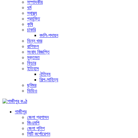
সম্পাদকীয়
ধর্ম
স্বাস্থ্য
প্রযুক্তি
কৃষি
চাকরি
বদলি-পদায়ন
ভিন্ন খবর
রাশিফল
সংবাদ বিজ্ঞপ্তি
মুক্তমত
ফিচার
ইতিহাস
ঐতিহ্য
শিল্প-সাহিত্য
ছবিঘর
ভিডিও
গাজীপুর
জেলা প্রশাসন
জিএমপি
জেলা পুলিশ
সিটি কর্পোরেশন