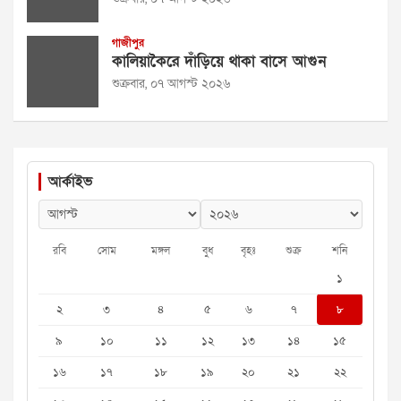
গাজীপুর
কালিয়াকৈরে দাঁড়িয়ে থাকা বাসে আগুন
শুক্রবার, ০৭ আগস্ট ২০২৬
আর্কাইভ
রবি
সোম
মঙ্গল
বুধ
বৃহঃ
শুক্র
শনি
১
২
৩
৪
৫
৬
৭
৮
৯
১০
১১
১২
১৩
১৪
১৫
১৬
১৭
১৮
১৯
২০
২১
২২