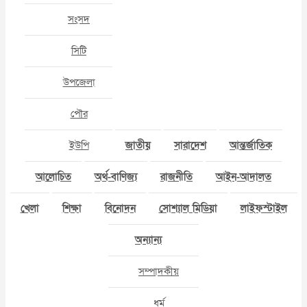
সংসদ
সিটি
উপজেলা
পৌর
ইউপি
জাতীয়
সারাদেশ
আন্তর্জাতিক
আলোচিত
অর্থ-বাণিজ্য
রাজনীতি
আইন-আদালত
খেলা
শিক্ষা
বিনোদন
সোশ্যাল মিডিয়া
লাইফস্টাইল
অন্যান্য
সম্পাদকীয়
ধর্ম