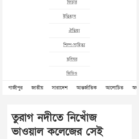
ফিচার
ইতিহাস
ঐতিহ্য
শিল্প-সাহিত্য
ছবিঘর
ভিডিও
গাজীপুর
জাতীয়
সারাদেশ
আন্তর্জাতিক
আলোচিত
অর্থ
তুরাগ নদীতে নিখোঁজ
ভাওয়াল কলেজের সেই