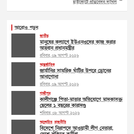
হাইকোর্টে প্রতিবেদন দাখিল
আরোও পড়ুন
জাতীয়
মানুষের কল্যাণে ইউএনওদের কাজ করার
আহ্বান প্রধানমন্ত্রীর
রবিবার, ০৯ আগস্ট ২০২৬
আন্তর্জাতিক
জার্মানির সামরিক ঘাঁটির উপরে ড্রোনের
আনাগোনা
রবিবার, ০৯ আগস্ট ২০২৬
গাজীপুর
কালীগঞ্জে পিতা-মাতার অভিযোগে মাদকাসক্ত
ছেলের ১ বছরের কারাদণ্ড
শনিবার, ০৮ আগস্ট ২০২৬
আলোচিত
রাজনীতি
বিদেশে নিরাপদে আওয়ামী লীগ নেতারা,