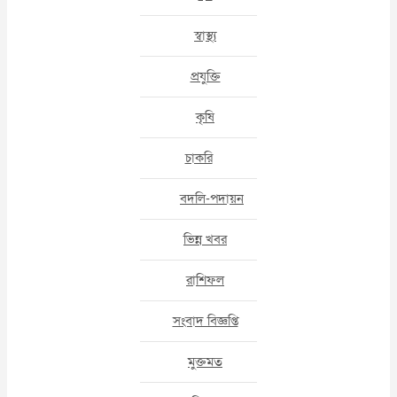
স্বাস্থ্য
প্রযুক্তি
কৃষি
চাকরি
বদলি-পদায়ন
ভিন্ন খবর
রাশিফল
সংবাদ বিজ্ঞপ্তি
মুক্তমত