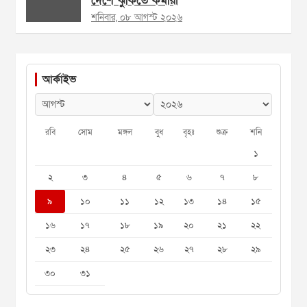
দেশে ঝুঁকিতে কর্মীরা
শনিবার, ০৮ আগস্ট ২০২৬
আর্কাইভ
রবি
সোম
মঙ্গল
বুধ
বৃহঃ
শুক্র
শনি
১
২
৩
৪
৫
৬
৭
৮
৯
১০
১১
১২
১৩
১৪
১৫
১৬
১৭
১৮
১৯
২০
২১
২২
২৩
২৪
২৫
২৬
২৭
২৮
২৯
৩০
৩১