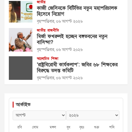
জাতীয়
কাজী জেসিনকে বিটিভির নতুন মহাপরিচালক
হিসেবে নিয়োগ
বৃহস্পতিবার, ০৬ আগস্ট ২০২৬
জাতীয়
রাজনীতি
মির্জা ফখরুলই হচ্ছেন বঙ্গভবনের নতুন
বাসিন্দা?
বৃহস্পতিবার, ০৬ আগস্ট ২০২৬
আলোচিত
শিক্ষা
‘রাষ্ট্রবিরোধী কার্যকলাপ’: জবির ৬৮ শিক্ষকের
বিরুদ্ধে তদন্ত কমিটি
বৃহস্পতিবার, ০৬ আগস্ট ২০২৬
আর্কাইভ
রবি
সোম
মঙ্গল
বুধ
বৃহঃ
শুক্র
শনি