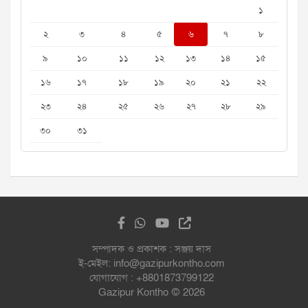
১
২
৩
৪
৫
৬
৭
৮
৯
১০
১১
১২
১৩
১৪
১৫
১৬
১৭
১৮
১৯
২০
২১
২২
২৩
২৪
২৫
২৬
২৭
২৮
২৯
৩০
৩১
সম্পাদক ও প্রকাশক : সঞ্জয় দাস
ই-মেইল: info@gazipurkontho.com
যোগাযোগ : +8801873799122
Gazipur Kontho © 2026